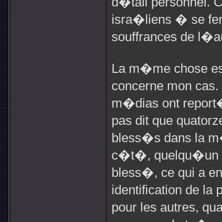
d�tail personnel. 
isra�liens � se f
souffrances de l�a
La m�me chose est
concerne mon cas.
m�dias ont report�
pas dit que quatorz
bless�s dans la 
c�t�, quelqu�un 
bless�, ce qui a 
identification de l
pour les autres, qu