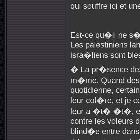
qui souffre ici et 
Est-ce qu�il ne s�
Les palestiniens la
isra�liens sont bl
� La pr�sence des s
m�me. Quand des g
quotidienne, certai
leur col�re, et je 
leur a �t� �t�, et 
contre les voleurs 
blind�e entre dans 