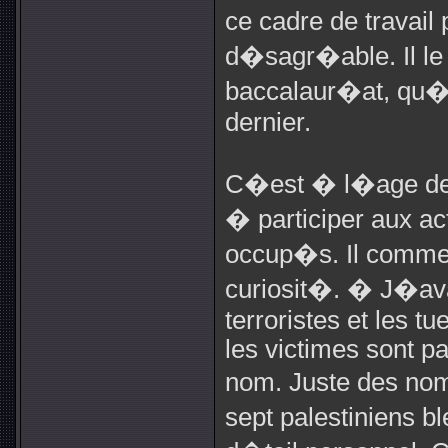
ce cadre de travail
d�sagr�able. Il le 
baccalaur�at, qu�
dernier.
C�est � l�age de
� participer aux act
occup�s. Il comme
curiosit�. � J�ava
terroristes et les t
les victimes sont pa
nom. Juste des nom
sept palestiniens b