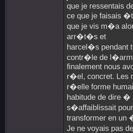
que je ressentais d
ce que je faisais �
que je vis m�a al
arr�t�s et
harcel�s pendant t
contr�le de l�arm
finalement nous avo
r�el, concret. Les 
r�elle forme huma
habitude de dire �
s�affaiblissait pou
transformer en un �
Je ne voyais pas d