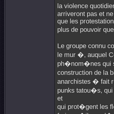
la violence quotidie
arriveront pas et ne
que les protestatio
plus de pouvoir qu
Le groupe connu c
le mur �, auquel C
ph�nom�nes qui son
construction de la
anarchistes � fai
punks tatou�s, qui 
et
qui prot�gent les 