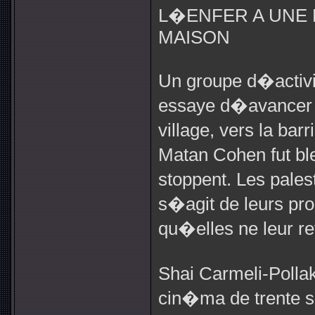
L�ENFER A UNE 
MAISON
Un groupe d�activis
essaye d�avancer v
village, vers la ba
Matan Cohen fut ble
stoppent. Les palest
s�agit de leurs pro
qu�elles ne leur re
Shai Carmeli-Polla
cin�ma de trente s