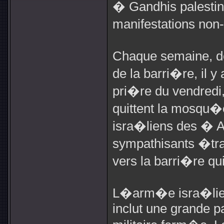
� Gandhis palestini
manifestations no
Chaque semaine, de
de la barri�re, il y
pri�re du vendredi, 
quittent la mosqu�
isra�liens des � A
sympathisants �tra
vers la barri�re qui
L�arm�e isra�lien
inclut une grande pa