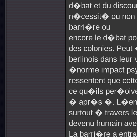
d�bat et du discou
n�cessit� ou non p
barri�re ou
encore le d�bat po
des colonies. Peut
berlinois dans leur 
�norme impact psyc
ressentent que cette
ce qu�ils per�oiv
� apr�s �. L�enn
surtout � travers
devenu humain avec 
La barri�re a entr