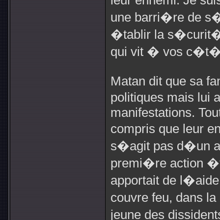
leur ennemi. Je sui
une barri�re de s
�tablir la s�curit
qui vit � vos c�t
Matan dit que sa fa
politiques mais lui
manifestations. Tout
compris que leur en
s�agit pas d�un av
premi�re action �ta
apportait de l�aide
couvre feu, dans la 
jeune des dissiden