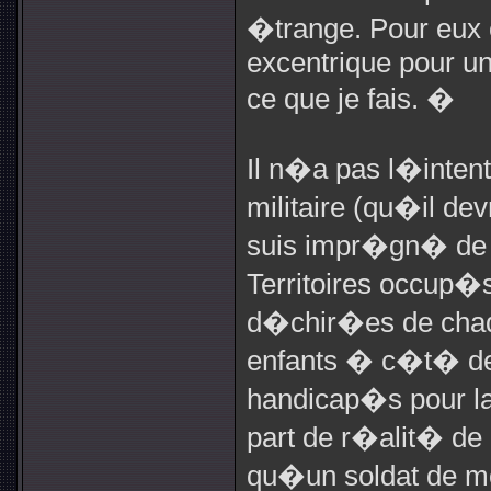
�trange. Pour eux
excentrique pour un
ce que je fais. �
Il n�a pas l�inten
militaire (qu�il de
suis impr�gn� de 
Territoires occup�
d�chir�es de chaq
enfants � c�t� de m
handicap�s pour la 
part de r�alit� de
qu�un soldat de m