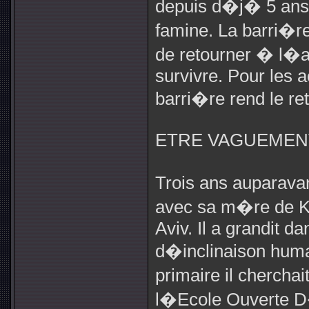
depuis d�j� 5 ans, 
famine. La barri�re 
de retourner � l�
survivre. Pour les 
barri�re rend le ret
ETRE VAGUEMENT
Trois ans aupara
avec sa m�re de Kf
Aviv. Il a grandit 
d�inclinaison hu
primaire il chercha
l�Ecole Ouverte D�