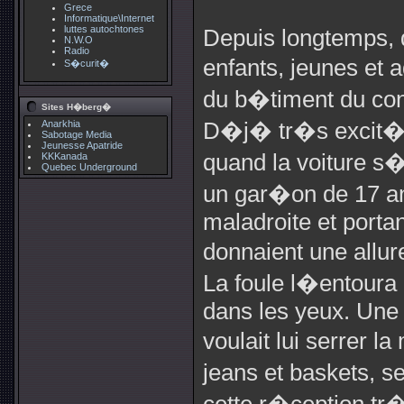
Grece
Informatique\Internet
luttes autochtones
Depuis longtemps, d
N.W.O
Radio
enfants, jeunes et 
S�curit�
du b�timent du cons
Sites H�berg�
Anarkhia
D�j� tr�s excit�s
Sabotage Media
Jeunesse Apatride
quand la voiture s�a
KKKanada
Quebec Underground
un gar�on de 17 
maladroite et portan
donnaient une allur
La foule l�entour
dans les yeux. Une
voulait lui serrer 
jeans et baskets, 