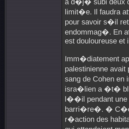
a d�j� subi deux o
limit�e. Il faudra 
pour savoir s�il re
endommag�. En atte
est douloureuse et 
Imm�diatement apr�
palestinienne avait
sang de Cohen en in
isra�lien a �t� b
l��il pendant une m
barri�re�. � C�es
r�action des habitan