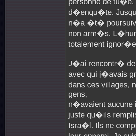
personne de tu�e, 
d�enqu�te. Jusqu
n�a �t� poursuivi 
non arm�s. L�huma
totalement ignor�e
J�ai rencontr� des
avec qui j�avais g
dans ces villages,
gens,
n�avaient aucune id
juste qu�ils rempl
Isra�l. Ils ne comp