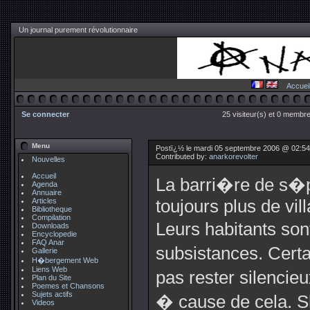
Un journal purement révolutionnaire
Accuei
Se connecter
25 visiteur(s) et 0 membre
Menu
Postï¿½ le mardi 05 septembre 2006 @ 02:5
Contributed by:
anarkorevolter
Nouvelles
Accueil
La barri�re de s�
Agenda
Annuaire
Articles
toujours plus de vil
Bibliotheque
Compilation
Leurs habitants so
Downloads
Encyclopedie
FAQ Anar
subsistances. Cert
Gallerie
H�bergement Web
Liens Web
pas rester silencie
Plan du Site
Poemes et Chansons
Sujets actifs
� cause de cela. S
Videos