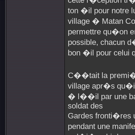
cette r�ception tr
ton �il pour notre 
village � Matan Co
permettre qu�on en
possible, chacun 
bon �il pour celui
C��tait la premi�
village apr�s qu�
� l��il par une ba
soldat des
Gardes fronti�res 
pendant une manife