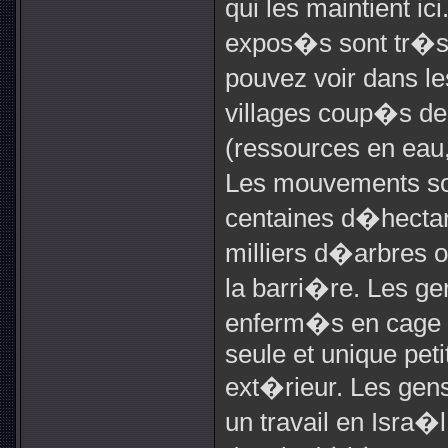
qui les maintient ic
expos�s sont tr�s 
pouvez voir dans le
villages coup�s de
(ressources en eau, 
Les mouvements so
centaines d�hectar
milliers d�arbres
la barri�re. Les ge
enferm�s en cage 
seule et unique pet
ext�rieur. Les gen
un travail en Isra�