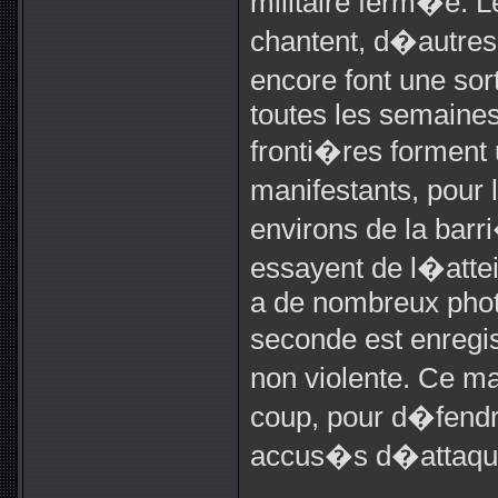
militaire ferm�e. 
chantent, d�autres
encore font une so
toutes les semaines
fronti�res forment 
manifestants, pour
environs de la barr
essayent de l�attei
a de nombreux phot
seconde est enregis
non violente. Ce m
coup, pour d�fendre
accus�s d�attaques