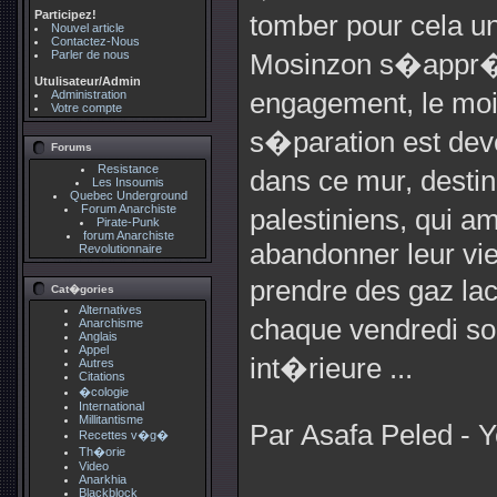
Participez!
tomber pour cela u
Nouvel article
Contactez-Nous
Parler de nous
Mosinzon s�appr�t
Utulisateur/Admin
Administration
engagement, le moi
Votre compte
s�paration est dev
Forums
Resistance
dans ce mur, desti
Les Insoumis
Quebec Underground
Forum Anarchiste
palestiniens, qui 
Pirate-Punk
forum Anarchiste
abandonner leur vie
Revolutionnaire
prendre des gaz la
Cat�gories
Alternatives
chaque vendredi soi
Anarchisme
Anglais
Appel
int�rieure ...
Autres
Citations
�cologie
International
Millitantisme
Par Asafa Peled - 
Recettes v�g�
Th�orie
Video
Anarkhia
Blackblock