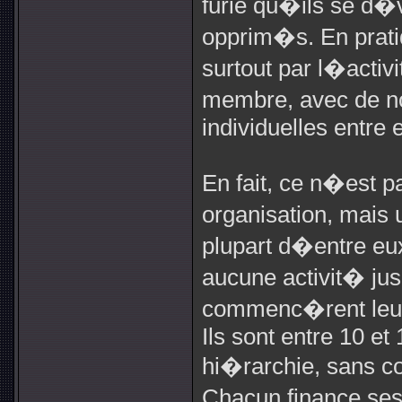
furie qu�ils se d�v
opprim�s. En prat
surtout par l�acti
membre, avec de n
individuelles entre 
En fait, ce n�est 
organisation, mais 
plupart d�entre e
aucune activit� ju
commenc�rent leur 
Ils sont entre 10 et
hi�rarchie, sans co
Chacun finance se