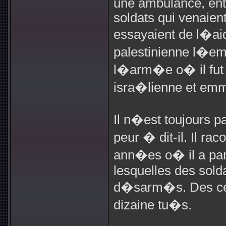
une ambulance, entr
soldats qui venaient
essayaient de l�ai
palestinienne l�e
l�arm�e o� il fut
isra�lienne et e
Il n�est toujours 
peur � dit-il. Il ra
ann�es o� il a par
lesquelles des solda
d�sarm�s. Des ce
dizaine tu�s.