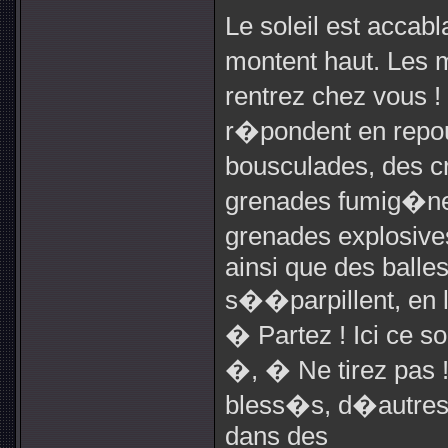
Le soleil est accab
montent haut. Les m
rentrez chez vous !
r�pondent en repous
bousculades, des cr
grenades fumig�ne
grenades explosives
ainsi que des balle
s��parpillent, en 
� Partez ! Ici ce s
�, � Ne tirez pas !
bless�s, d�autre
dans des