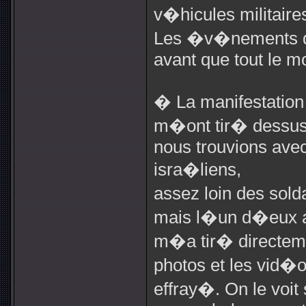
v�hicules militaire
Les �v�nements dur
avant que tout le m
� La manifestation 
m�ont tir� dessus
nous trouvions avec 
isra�liens,
assez loin des solda
mais l�un d�eux a 
m�a tir� directem
photos et les vid�
effray�. On le voit 