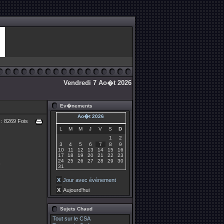
Vendredi 7 Ao�t 2026
Ev�nements
Ao�t 2026
lu : 8269 Fois
L
M
M
J
V
S
D
1
2
3
4
5
6
7
8
9
10
11
12
13
14
15
16
17
18
19
20
21
22
23
24
25
26
27
28
29
30
n
31
X
Jour avec évènement
X
Aujourd'hui
Sujets Chaud
Tout sur le CSA