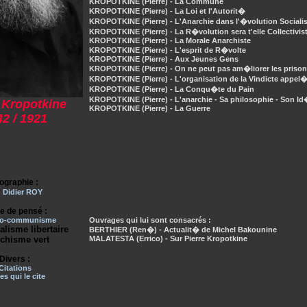
KROPOTKINE (Pierre) - La Commune
KROPOTKINE (Pierre) - La Loi et l'Autorit�
KROPOTKINE (Pierre) - L'Anarchie dans l'�volution Socialis
KROPOTKINE (Pierre) - La R�volution sera t'elle Collectivis
KROPOTKINE (Pierre) - La Morale Anarchiste
KROPOTKINE (Pierre) - L'esprit de R�volte
KROPOTKINE (Pierre) - Aux Jeunes Gens
KROPOTKINE (Pierre) - On ne peut pas am�liorer les prison
KROPOTKINE (Pierre) - L'organisation de la Vindicte appel�
KROPOTKINE (Pierre) - La Conqu�te du Pain
KROPOTKINE (Pierre) - L'anarchie - Sa philosophie - Son Id
 Kropotkine
KROPOTKINE (Pierre) - La Guerre
2 / 1921
ographie :
r
Didier ROY
e de pensé :
ho-communisme
Ouvrages qui lui sont consacrés :
isme libertaire
BERTHIER (Ren�) - Actualit� de Michel Bakounine
chisme vert
MALATESTA (Errico) - Sur Pierre Kropotkine
Divers :
Citations
es qui le cite