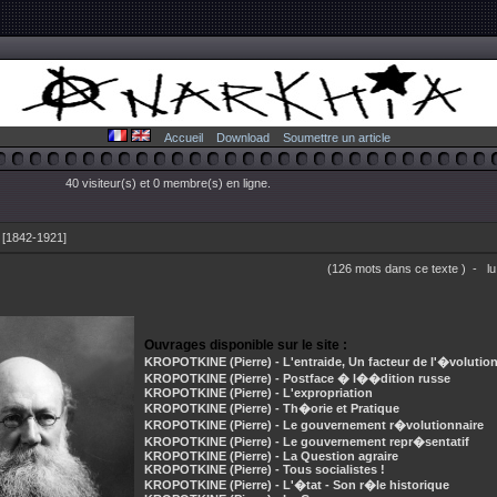
Accueil
Download
Soumettre un article
40 visiteur(s) et 0 membre(s) en ligne.
 [1842-1921]
(126 mots dans ce texte ) - 
Ouvrages disponible sur le site :
KROPOTKINE (Pierre) - L'entraide, Un facteur de l'�volutio
KROPOTKINE (Pierre) - Postface � l��dition russe
KROPOTKINE (Pierre) - L'expropriation
KROPOTKINE (Pierre) - Th�orie et Pratique
KROPOTKINE (Pierre) - Le gouvernement r�volutionnaire
KROPOTKINE (Pierre) - Le gouvernement repr�sentatif
KROPOTKINE (Pierre) - La Question agraire
KROPOTKINE (Pierre) - Tous socialistes !
KROPOTKINE (Pierre) - L'�tat - Son r�le historique