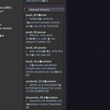
Tout sur le Gr�ce
te (1887)
Anciens Articles
te?
jeudi, 20 f�vrier
Solidarit� contre la
r�pression pendant comme
s
apr�s les JO de Sotchi
(0)
e Justice
jeudi, 09 janvier
Mexico : trois anars
�al
arr�t�-e-s suite � une
attaque 2 articles
(0)
lundi, 06 janvier
anar, autog�r�s, et ils font
du tr�s bon pain
(0)
lundi, 16 d�cembre
D�claration de Alfredo
Cospito pour son attaque
contre un patron du nucl�aire
(0)
vendredi, 13 d�cembre
APPEL A LA SOLIDARIT�
INTERNATIONALE DU 16 AU
22 DECEMBRE
(0)
dimanche, 08 d�cembre
Souvenirs de Mandela et la
r�sistance contre l'Apartheid
(0)