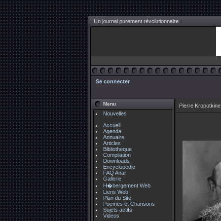
Un journal purement révolutionnaire
Se connecter
Menu
Pierre Kropotkine
Nouvelles
Accueil
Agenda
Annuaire
Articles
Bibliotheque
Compilation
Downloads
Encyclopedie
FAQ Anar
Gallerie
H�bergement Web
Liens Web
Plan du Site
Poemes et Chansons
Sujets actifs
Videos