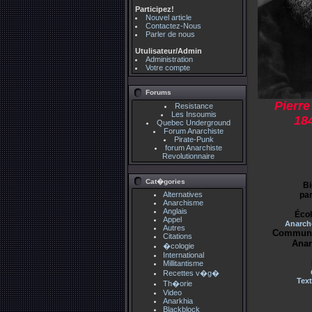
Participez!
Nouvel article
Contactez-Nous
Parler de nous
Utulisateur/Admin
Administration
Votre compte
Forums
Pierre
Resistance
Les Insoumis
184
Quebec Underground
Forum Anarchiste
Pirate-Punk
forum Anarchiste
Revolutionnaire
Cat�gories
Bi
pa
Alternatives
Anarchisme
Anglais
Écol
Appel
Anarc
Autres
Communal
Citations
Anar
�cologie
International
Millitantisme
Recettes v�g�
Text
Th�orie
Video
Anarkhia
Blackblock