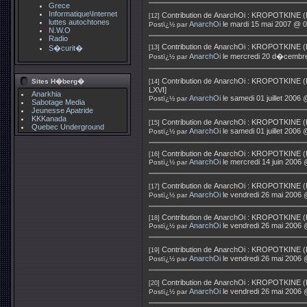
Grece
Informatique\Internet
Contribution de
AnarchOi
:
KROPOTKINE (Pie
[12]
luttes autochtones
AnarchOi
le mardi 15 mai 2007 @ 0
Postï¿½ par
N.W.O
Radio
Contribution de
AnarchOi
:
KROPOTKINE (Pie
S�curit�
[13]
AnarchOi
le mercredi 20 d�cembr
Postï¿½ par
Contribution de
AnarchOi
:
KROPOTKINE (Pie
Sites H�berg�
[14]
LXVI]
Anarkhia
AnarchOi
le samedi 01 juillet 2006
Postï¿½ par
Sabotage Media
Jeunesse Apatride
KKKanada
Contribution de
AnarchOi
:
KROPOTKINE (Pie
[15]
Quebec Underground
AnarchOi
le samedi 01 juillet 2006
Postï¿½ par
Contribution de
AnarchOi
:
KROPOTKINE (Pie
[16]
AnarchOi
le mercredi 14 juin 2006
Postï¿½ par
Contribution de
AnarchOi
:
KROPOTKINE (Pi
[17]
AnarchOi
le vendredi 26 mai 2006 
Postï¿½ par
Contribution de
AnarchOi
:
KROPOTKINE (Pie
[18]
AnarchOi
le vendredi 26 mai 2006 
Postï¿½ par
Contribution de
AnarchOi
:
KROPOTKINE (Pie
[19]
AnarchOi
le vendredi 26 mai 2006 
Postï¿½ par
Contribution de
AnarchOi
:
KROPOTKINE (Pie
[20]
AnarchOi
le vendredi 26 mai 2006 
Postï¿½ par