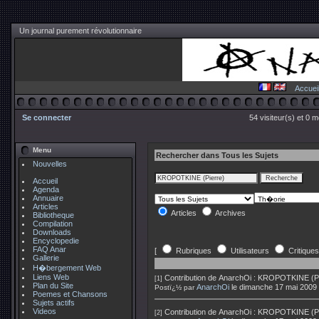
Un journal purement révolutionnaire
Accuei
Se connecter
54 visiteur(s) et 0 
Menu
Rechercher dans Tous les Sujets
Nouvelles
Accueil
Agenda
Annuaire
Articles
Articles
Archives
Bibliotheque
Compilation
Downloads
Encyclopedie
FAQ Anar
[
Rubriques
Utilisateurs
Critiques
Gallerie
H�bergement Web
Liens Web
Contribution de
AnarchOi
:
KROPOTKINE (Pierr
[1]
Plan du Site
AnarchOi
le dimanche 17 mai 2009
Postï¿½ par
Poemes et Chansons
Sujets actifs
Videos
Contribution de
AnarchOi
:
KROPOTKINE (Pierr
[2]