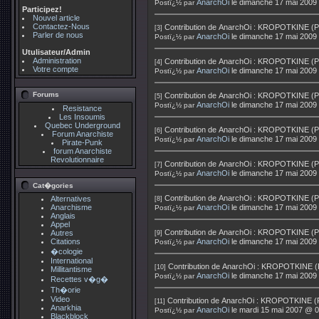
AnarchOi
le dimanche 17 mai 2009
Postï¿½ par
Participez!
Nouvel article
Contactez-Nous
Contribution de
AnarchOi
:
KROPOTKINE (Pierr
[3]
Parler de nous
AnarchOi
le dimanche 17 mai 2009
Postï¿½ par
Utulisateur/Admin
Administration
Contribution de
AnarchOi
:
KROPOTKINE (Pierr
[4]
Votre compte
AnarchOi
le dimanche 17 mai 2009
Postï¿½ par
Forums
Contribution de
AnarchOi
:
KROPOTKINE (Pierr
[5]
AnarchOi
le dimanche 17 mai 2009
Postï¿½ par
Resistance
Les Insoumis
Quebec Underground
Contribution de
AnarchOi
:
KROPOTKINE (Pierr
[6]
Forum Anarchiste
AnarchOi
le dimanche 17 mai 2009
Postï¿½ par
Pirate-Punk
forum Anarchiste
Revolutionnaire
Contribution de
AnarchOi
:
KROPOTKINE (Pierr
[7]
AnarchOi
le dimanche 17 mai 2009
Postï¿½ par
Cat�gories
Contribution de
AnarchOi
:
KROPOTKINE (Pierr
Alternatives
[8]
Anarchisme
AnarchOi
le dimanche 17 mai 2009
Postï¿½ par
Anglais
Appel
Contribution de
AnarchOi
:
KROPOTKINE (Pierr
Autres
[9]
Citations
AnarchOi
le dimanche 17 mai 2009
Postï¿½ par
�cologie
International
Contribution de
AnarchOi
:
KROPOTKINE (Pier
[10]
Millitantisme
AnarchOi
le dimanche 17 mai 2009
Postï¿½ par
Recettes v�g�
Th�orie
Video
Contribution de
AnarchOi
:
KROPOTKINE (Pier
[11]
Anarkhia
AnarchOi
le mardi 15 mai 2007 @ 0
Postï¿½ par
Blackblock