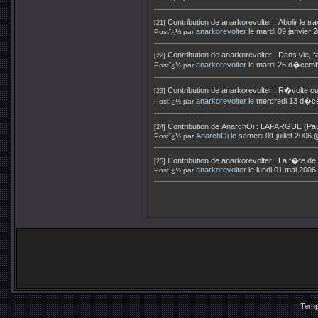
Contribution de
anarkorevolter
:
Abolir le t
[21]
anarkorevolter
le mardi 09 janvier
Postï¿½ par
Contribution de
anarkorevolter
:
Dans vie, fa
[22]
anarkorevolter
le mardi 26 d�cemb
Postï¿½ par
Contribution de
anarkorevolter
:
R�volte o
[23]
anarkorevolter
le mercredi 13 d�c
Postï¿½ par
Contribution de
AnarchOi
:
LAFARGUE (Paul)
[24]
AnarchOi
le samedi 01 juillet 2006
Postï¿½ par
Contribution de
anarkorevolter
:
La f�te de 
[25]
anarkorevolter
le lundi 01 mai 200
Postï¿½ par
Temp