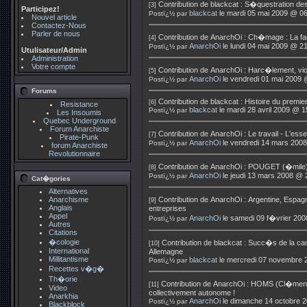
Contribution de
blackcat
:
S�questration des 
[3]
Participez!
blackcat
le mardi 05 mai 2009 @ 06
Postï¿½ par
Nouvel article
Contactez-Nous
Parler de nous
Contribution de
AnarchOi
:
Ch�mage : La fa
[4]
AnarchOi
le lundi 04 mai 2009 @ 2
Postï¿½ par
Utulisateur/Admin
Administration
Votre compte
Contribution de
AnarchOi
:
Harc�lement, viol
[5]
AnarchOi
le vendredi 01 mai 2009 
Postï¿½ par
Forums
Contribution de
blackcat
:
Histoire du premie
[6]
Resistance
blackcat
le mardi 28 avril 2009 @ 1
Postï¿½ par
Les Insoumis
Quebec Underground
Forum Anarchiste
Contribution de
AnarchOi
:
Le travail - L'ess
[7]
Pirate-Punk
AnarchOi
le vendredi 14 mars 200
Postï¿½ par
forum Anarchiste
Revolutionnaire
Contribution de
AnarchOi
:
POUGET (�mile) 
[8]
AnarchOi
le jeudi 13 mars 2008 @ 
Postï¿½ par
Cat�gories
Alternatives
Anarchisme
Contribution de
AnarchOi
:
Argentine, Espagn
[9]
Anglais
entreprises
Appel
AnarchOi
le samedi 09 f�vrier 200
Postï¿½ par
Autres
Citations
�cologie
Contribution de
blackcat
:
Succ�s de la cam
[10]
International
Allemagne
Millitantisme
blackcat
le mercredi 07 novembre 
Postï¿½ par
Recettes v�g�
Th�orie
Contribution de
AnarchOi
:
HOMS (Cl�ment) 
[11]
Video
collectivement autonome !
Anarkhia
AnarchOi
le dimanche 14 octobre 
Postï¿½ par
Blackblock