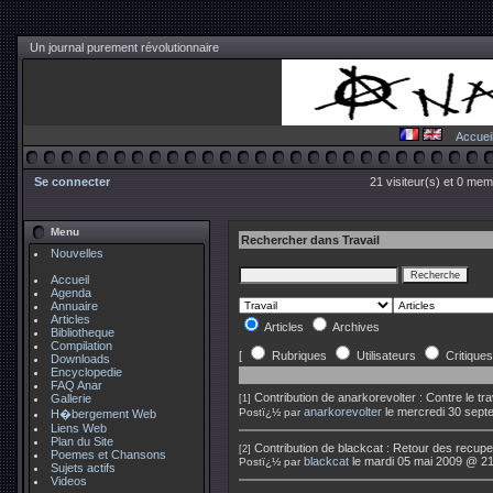
Un journal purement révolutionnaire
Accuei
Se connecter
21 visiteur(s) et 0 mem
Menu
Rechercher dans Travail
Nouvelles
Accueil
Agenda
Annuaire
Articles
Articles
Archives
Bibliotheque
Compilation
[
Rubriques
Utilisateurs
Critiques
Downloads
Encyclopedie
FAQ Anar
Contribution de
anarkorevolter
:
Contre le tr
Gallerie
[1]
anarkorevolter
le mercredi 30 sep
Postï¿½ par
H�bergement Web
Liens Web
Plan du Site
Contribution de
blackcat
:
Retour des recuper
[2]
Poemes et Chansons
blackcat
le mardi 05 mai 2009 @ 21
Postï¿½ par
Sujets actifs
Videos