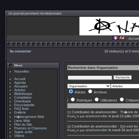
Un journal purement révolutionnaire
Accuei
Se connecter
18 visiteur(s) et 0 mem
Menu
Rechercher dans Organisation
Nouvelles
Accueil
Agenda
Annuaire
Articles
Articles
Archives
Bibliotheque
Compilation
[
Rubriques
Utilisateurs
Critiques
Downloads
Encyclopedie
FAQ Anar
Contribution de
anarkorevolter
:
Th�orie de l
Gallerie
[1]
anarkorevolter
le jeudi 23 juillet 2
Postï¿½ par
H�bergement Web
Liens Web
Plan du Site
Contribution de
anarkorevolter
:
Qui sont les
[2]
Poemes et Chansons
anarkorevolter
le mardi 28 avril 20
Postï¿½ par
Sujets actifs
Videos