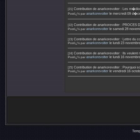
Contribution de
anarkorevolter
:
Les m�dio
[21]
anarkorevolter
le mercredi 09 d�c
Postï¿½ par
Contribution de
anarkorevolter
:
PROCES D
[22]
anarkorevolter
le samedi 28 novem
Postï¿½ par
Contribution de
anarkorevolter
:
Lettre du 
[23]
anarkorevolter
le lundi 23 novembr
Postï¿½ par
Contribution de
anarkorevolter
:
Ils veulent
[24]
anarkorevolter
le lundi 16 novembr
Postï¿½ par
Contribution de
anarkorevolter
:
Pourquoi so
[25]
anarkorevolter
le vendredi 16 octo
Postï¿½ par
Temp