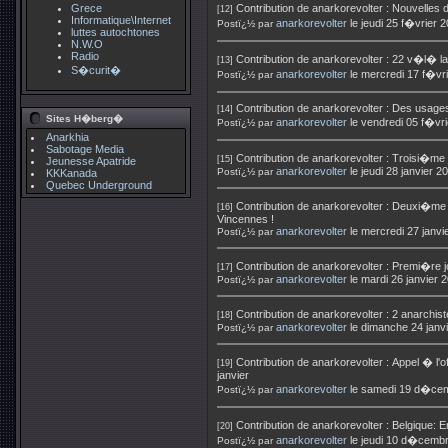
Grece
Contribution de
anarkorevolter
:
Nouvelles 
[12]
Informatique\Internet
anarkorevolter
le jeudi 25 f�vrier 
Postï¿½ par
luttes autochtones
N.W.O
Radio
Contribution de
anarkorevolter
:
22 v�l� l
[13]
S�curit�
anarkorevolter
le mercredi 17 f�vr
Postï¿½ par
Contribution de
anarkorevolter
:
Des usages 
[14]
Sites H�berg�
anarkorevolter
le vendredi 05 f�vr
Postï¿½ par
Anarkhia
Sabotage Media
Contribution de
anarkorevolter
:
Troisi�me 
[15]
Jeunesse Apatride
anarkorevolter
le jeudi 28 janvier 
Postï¿½ par
KKKanada
Quebec Underground
Contribution de
anarkorevolter
:
Deuxi�me 
[16]
Vincennes !
anarkorevolter
le mercredi 27 janv
Postï¿½ par
Contribution de
anarkorevolter
:
Premi�re 
[17]
anarkorevolter
le mardi 26 janvier
Postï¿½ par
Contribution de
anarkorevolter
:
2 anarchist
[18]
anarkorevolter
le dimanche 24 janv
Postï¿½ par
Contribution de
anarkorevolter
:
Appel � l'o
[19]
janvier
anarkorevolter
le samedi 19 d�cem
Postï¿½ par
Contribution de
anarkorevolter
:
Belgique: E
[20]
anarkorevolter
le jeudi 10 d�cemb
Postï¿½ par