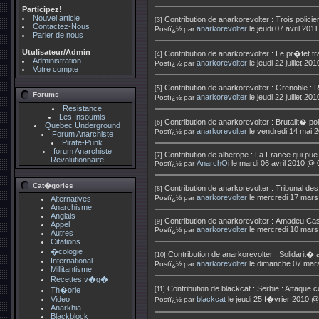
Participez!
Nouvel article
Contribution de
anarkorevolter
:
Trois poli
[3]
Contactez-Nous
anarkorevolter
le jeudi 07 avril 20
Postï¿½ par
Parler de nous
Utulisateur/Admin
Contribution de
anarkorevolter
:
Le pr�fet tr
[4]
Administration
anarkorevolter
le jeudi 22 juillet 2
Postï¿½ par
Votre compte
Contribution de
anarkorevolter
:
Grenoble : R
[5]
Forums
anarkorevolter
le jeudi 22 juillet 2
Postï¿½ par
Resistance
Les Insoumis
Contribution de
anarkorevolter
:
Brutalit� po
[6]
Quebec Underground
anarkorevolter
le vendredi 14 mai 
Postï¿½ par
Forum Anarchiste
Pirate-Punk
forum Anarchiste
Contribution de
alherope
:
La France qui pue
[7]
Revolutionnaire
AnarchOi
le mardi 06 avril 2010 @ 
Postï¿½ par
Cat�gories
Contribution de
anarkorevolter
:
Tribunal des
[8]
anarkorevolter
le mercredi 17 mars
Postï¿½ par
Alternatives
Anarchisme
Anglais
Contribution de
anarkorevolter
:
Amadeu Casel
[9]
Appel
anarkorevolter
le mercredi 10 mars
Postï¿½ par
Autres
Citations
�cologie
Contribution de
anarkorevolter
:
Solidarit�
[10]
International
anarkorevolter
le dimanche 07 mar
Postï¿½ par
Millitantisme
Recettes v�g�
Contribution de
blackcat
:
Serbie : Attaque 
Th�orie
[11]
Video
blackcat
le jeudi 25 f�vrier 2010 @
Postï¿½ par
Anarkhia
Blackblock