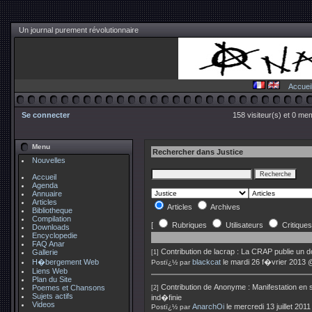
Un journal purement révolutionnaire
Accuei
Se connecter
158 visiteur(s) et 0 me
Menu
Rechercher dans Justice
Nouvelles
Accueil
Agenda
Annuaire
Articles
Articles
Archives
Bibliotheque
Compilation
[
Rubriques
Utilisateurs
Critiques
Downloads
Encyclopedie
FAQ Anar
Contribution de
lacrap
:
La CRAP publie un d
Gallerie
[1]
H�bergement Web
blackcat
le mardi 26 f�vrier 2013 
Postï¿½ par
Liens Web
Plan du Site
Contribution de
Anonyme
:
Manifestation en 
Poemes et Chansons
[2]
Sujets actifs
ind�finie
Videos
AnarchOi
le mercredi 13 juillet 201
Postï¿½ par