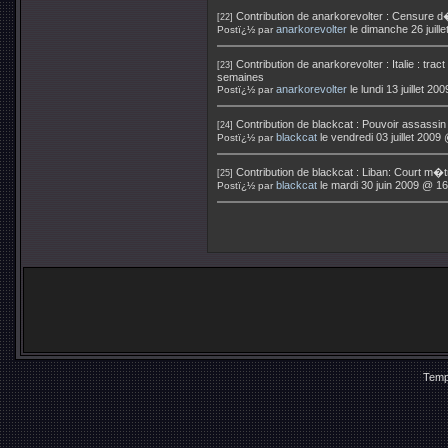
Contribution de
anarkorevolter
:
Censure d�i
[22]
anarkorevolter
le dimanche 26 juill
Postï¿½ par
Contribution de
anarkorevolter
:
Italie : tr
[23]
semaines
anarkorevolter
le lundi 13 juillet 2
Postï¿½ par
Contribution de
blackcat
:
Pouvoir assassin !
[24]
blackcat
le vendredi 03 juillet 2009
Postï¿½ par
Contribution de
blackcat
:
Liban: Court m�t
[25]
blackcat
le mardi 30 juin 2009 @ 16
Postï¿½ par
Temp