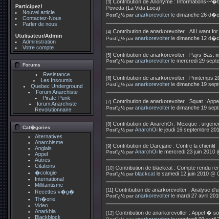
Contribution de
Anonyme
:
Informations-P�ti
[3]
Participez!
Poveda (La Vida Loca)
Nouvel article
anarkorevolter
le dimanche 26 d�
Postï¿½ par
Contactez-Nous
Parler de nous
Contribution de
anarkorevolter
:
All I want fo
[4]
Utulisateur/Admin
anarkorevolter
le dimanche 12 d�
Postï¿½ par
Administration
Votre compte
Contribution de
anarkorevolter
:
Pays-Bas: in
[5]
anarkorevolter
le mercredi 29 sep
Postï¿½ par
Forums
Resistance
Contribution de
anarkorevolter
:
Printemps 2
[6]
Les Insoumis
anarkorevolter
le dimanche 19 sep
Postï¿½ par
Quebec Underground
Forum Anarchiste
Pirate-Punk
Contribution de
anarkorevolter
:
Squat : App
[7]
forum Anarchiste
anarkorevolter
le dimanche 19 sep
Postï¿½ par
Revolutionnaire
Contribution de
AnarchOi
:
Mexique : urgenc
[8]
Cat�gories
AnarchOi
le jeudi 16 septembre 20
Postï¿½ par
Alternatives
Anarchisme
Contribution de
Darcjane
:
Contre la chienlit
[9]
Anglais
AnarchOi
le mercredi 23 juin 2010 
Postï¿½ par
Appel
Autres
Citations
Contribution de
blackcat
:
Compte rendu renc
[10]
�cologie
blackcat
le samedi 12 juin 2010 @ 
Postï¿½ par
International
Millitantisme
Contribution de
anarkorevolter
:
Analyse d'un
[11]
Recettes v�g�
anarkorevolter
le mardi 27 avril 20
Postï¿½ par
Th�orie
Video
Anarkhia
Contribution de
anarkorevolter
:
Appel � sol
[12]
Blackblock