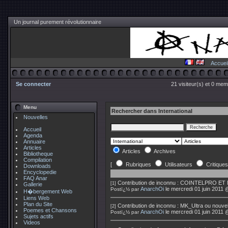
Un journal purement révolutionnaire
Accuei
Se connecter
21 visiteur(s) et 0 mem
Menu
Rechercher dans International
Nouvelles
Accueil
Agenda
Annuaire
Articles
Articles
Archives
Bibliotheque
Compilation
[
Rubriques
Utilisateurs
Critiques
Downloads
Encyclopedie
FAQ Anar
Contribution de
inconnu
:
COINTELPRO ET
[1]
Gallerie
AnarchOi
le mercredi 01 juin 2011 
Postï¿½ par
H�bergement Web
Liens Web
Plan du Site
Contribution de
inconnu
:
MK_Ultra ou nouvel
[2]
Poemes et Chansons
AnarchOi
le mercredi 01 juin 2011 
Postï¿½ par
Sujets actifs
Videos