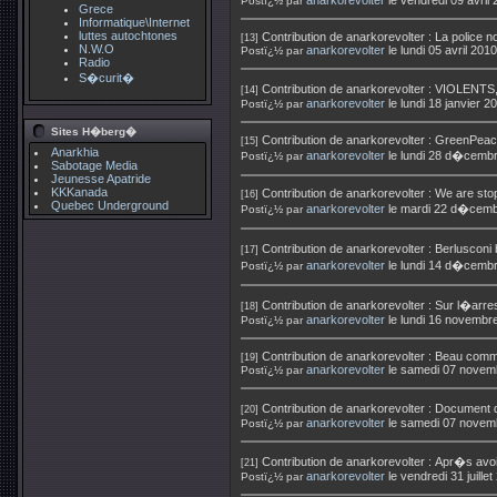
anarkorevolter
le vendredi 09 avril
Postï¿½ par
Grece
Informatique\Internet
luttes autochtones
Contribution de
anarkorevolter
:
La police no
[13]
N.W.O
anarkorevolter
le lundi 05 avril 20
Postï¿½ par
Radio
S�curit�
Contribution de
anarkorevolter
:
VIOLENTS
[14]
anarkorevolter
le lundi 18 janvier 
Postï¿½ par
Sites H�berg�
Contribution de
anarkorevolter
:
GreenPeace
[15]
Anarkhia
anarkorevolter
le lundi 28 d�cemb
Postï¿½ par
Sabotage Media
Jeunesse Apatride
KKKanada
Contribution de
anarkorevolter
:
We are sto
[16]
Quebec Underground
anarkorevolter
le mardi 22 d�cemb
Postï¿½ par
Contribution de
anarkorevolter
:
Berlusconi
[17]
anarkorevolter
le lundi 14 d�cemb
Postï¿½ par
Contribution de
anarkorevolter
:
Sur l�arres
[18]
anarkorevolter
le lundi 16 novembr
Postï¿½ par
Contribution de
anarkorevolter
:
Beau comme
[19]
anarkorevolter
le samedi 07 novem
Postï¿½ par
Contribution de
anarkorevolter
:
Document d
[20]
anarkorevolter
le samedi 07 novem
Postï¿½ par
Contribution de
anarkorevolter
:
Apr�s avoi
[21]
anarkorevolter
le vendredi 31 juill
Postï¿½ par