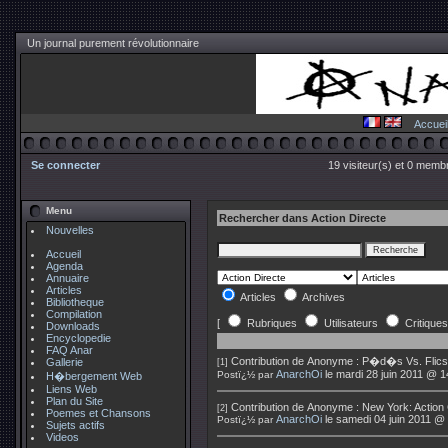
Un journal purement révolutionnaire
Accuei
Se connecter
19 visiteur(s) et 0 membr
Menu
Rechercher dans Action Directe
Nouvelles
Accueil
Agenda
Annuaire
Articles
Articles
Archives
Bibliotheque
Compilation
[
Rubriques
Utilisateurs
Critiques
Downloads
Encyclopedie
FAQ Anar
Contribution de
Anonyme
:
P�d�s Vs. Flics
Gallerie
[1]
AnarchOi
le mardi 28 juin 2011 @ 1
Postï¿½ par
H�bergement Web
Liens Web
Plan du Site
Contribution de
Anonyme
:
New York: Action 
[2]
Poemes et Chansons
AnarchOi
le samedi 04 juin 2011 @
Postï¿½ par
Sujets actifs
Videos