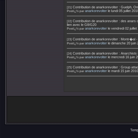
Contribution de
anarkorevolter
:
Guelph, Ont
[21]
anarkorevolter
le lundi 05 juillet 2
Postï¿½ par
Contribution de
anarkorevolter
:
des anars d
[22]
lien avec le G8/G20
anarkorevolter
le vendredi 02 juill
Postï¿½ par
Contribution de
anarkorevolter
:
Montr�al - 
[23]
anarkorevolter
le dimanche 20 juin
Postï¿½ par
Contribution de
anarkorevolter
:
Anarchists 
[24]
anarkorevolter
le mercredi 16 juin
Postï¿½ par
Contribution de
anarkorevolter
:
Group attac
[25]
anarkorevolter
le mardi 15 juin 201
Postï¿½ par
Temp