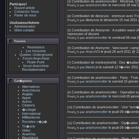
Contribution de
anarkorevolter
:
Montreal, QC:
[3]
Participez!
anarkorevolter
le mercredi 18 mai 
Postï¿½ par
Nouvel article
Contactez-Nous
Parler de nous
Contribution de
dionysos
:
entrevue avec Fra
[4]
dionysos
le dimanche 15 mai 2011 
Postï¿½ par
Utulisateur/Admin
Administration
Votre compte
Contribution de
Anonyme
:
A sudden wave of d
[5]
repression of dissent
anarkorevolter
le vendredi 06 mai 
Postï¿½ par
Forums
Resistance
Contribution de
Anonyme
:
Vancouver: camp 
[6]
Les Insoumis
AnarchOi
le jeudi 28 avril 2011 @ 2
Postï¿½ par
Quebec Underground
Forum Anarchiste
Pirate-Punk
Contribution de
monkeyinorbit
:
Des �tudiant
[7]
forum Anarchiste
blackcat
le samedi 12 f�vrier 2011
Postï¿½ par
Revolutionnaire
Contribution de
anarkorevolter
:
Paris : Troi
[8]
Cat�gories
anarkorevolter
le samedi 15 janvie
Postï¿½ par
Alternatives
Anarchisme
Contribution de
anarkorevolter
:
Operation tu
[9]
Anglais
anarkorevolter
le mercredi 05 janv
Postï¿½ par
Appel
Autres
Citations
Contribution de
anarkorevolter
:
Une "arm�e
[10]
�cologie
anarkorevolter
le jeudi 09 d�cemb
Postï¿½ par
International
Millitantisme
Recettes v�g�
Contribution de
anarkorevolter
:
Op�ration 
[11]
Th�orie
anarkorevolter
le jeudi 09 d�cemb
Postï¿½ par
Video
Anarkhia
Blackblock
Contribution de
anarkorevolter
:
Paris : Man