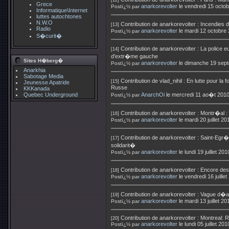
[12]
Grece
anarkorevolter
le vendredi 15 octo
Postï¿½ par
Informatique\Internet
luttes autochtones
N.W.O
Contribution de
anarkorevolter
:
Incendies
[13]
Radio
anarkorevolter
le mardi 12 octobre
Postï¿½ par
S�curit�
Contribution de
anarkorevolter
:
La police e
[14]
d'extr�me gauche
Sites H�berg�
anarkorevolter
le dimanche 19 sep
Postï¿½ par
Anarkhia
Sabotage Media
Contribution de
vlad_nihil
:
En lutte pour la 
[15]
Jeunesse Apatride
Russe
KKKanada
Quebec Underground
AnarchOi
le mercredi 11 ao�t 201
Postï¿½ par
Contribution de
anarkorevolter
:
Montr�al :
[16]
anarkorevolter
le mardi 20 juillet 2
Postï¿½ par
Contribution de
anarkorevolter
:
Saint-Egr�
[17]
solidarit�
anarkorevolter
le lundi 19 juillet 2
Postï¿½ par
Contribution de
anarkorevolter
:
Encore des 
[18]
anarkorevolter
le vendredi 16 juille
Postï¿½ par
Contribution de
anarkorevolter
:
Vague d�att
[19]
anarkorevolter
le mardi 13 juillet 2
Postï¿½ par
Contribution de
anarkorevolter
:
Montreal: R
[20]
anarkorevolter
le lundi 05 juillet 2
Postï¿½ par