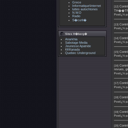
Grece
Informatique\Internet
Contri
[12]
luttes autochtones
TH��TR
N.W.O
Postï¿½ p
Radio
S�curit�
Contri
[13]
Postï¿½ p
Sites H�berg�
Contri
[14]
Anarkhia
Postï¿½ p
Sabotage Media
Jeunesse Apatride
KKKanada
Contri
[15]
Quebec Underground
Postï¿½ p
Contri
[16]
revues, g
Postï¿½ p
Contri
[17]
Postï¿½ p
Contri
[18]
Postï¿½ p
Contri
[19]
Postï¿½ p
Contri
[20]