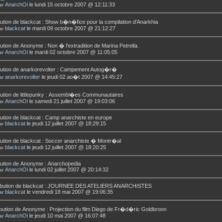
AnarchOi
le lundi 15 octobre 2007 @ 12:11:33
ar
ution de
blackcat
:
Show b�n�fice pour la compilation d'Anarkhia
blackcat
le mardi 09 octobre 2007 @ 21:12:27
ar
ution de
Anonyme
:
Non � l'extradition de Marina Petrella.
AnarchOi
le mardi 02 octobre 2007 @ 11:05:05
ar
ution de
anarkorevolter
:
Campement Autog�r�
anarkorevolter
le jeudi 02 ao�t 2007 @ 14:45:27
ar
ution de
littlepunky
:
Assembl�es Communautaires
AnarchOi
le samedi 21 juillet 2007 @ 19:03:06
ar
ution de
blackcat
:
Camp anarchiste en europe
blackcat
le jeudi 12 juillet 2007 @ 18:29:15
ar
ution de
blackcat
:
Soccer anarchiste � Montr�al
blackcat
le jeudi 12 juillet 2007 @ 18:20:25
ar
ution de
Anonyme
:
Anarchopedia
AnarchOi
le lundi 02 juillet 2007 @ 20:14:32
ar
bution de
blackcat
:
JOURNEE DES ATELIERS ANARCHISTES
blackcat
le vendredi 18 mai 2007 @ 19:06:35
ar
bution de
Anonyme
:
Projection du film Diego de Fr�d�ric Goldbronn
AnarchOi
le jeudi 10 mai 2007 @ 16:07:48
ar