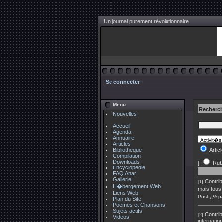
Un journal purement révolutionnaire
Se connecter
Menu
Recherch
Nouvelles
Accueil
Agenda
Annuaire
Articles
Bibliotheque
Artic
Compilation
Downloads
[
Rub
Encyclopedie
FAQ Anar
Gallerie
Contrib
[1]
H�bergement Web
mais tous
Liens Web
Postï¿½ p
Plan du Site
Poemes et Chansons
Sujets actifs
Contrib
[2]
Videos
internatio