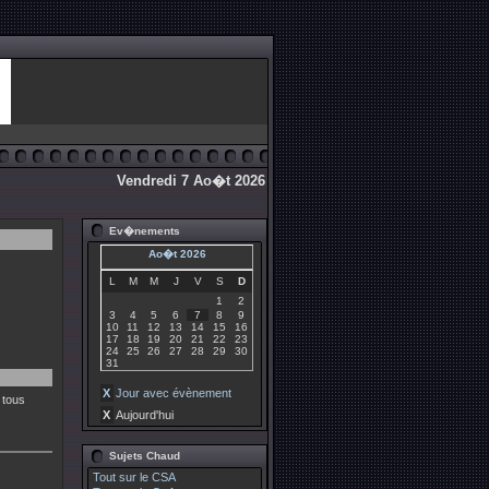
Vendredi 7 Ao�t 2026
Ev�nements
Ao�t 2026
L
M
M
J
V
S
D
1
2
3
4
5
6
7
8
9
10
11
12
13
14
15
16
17
18
19
20
21
22
23
24
25
26
27
28
29
30
31
X
Jour avec évènement
 tous
X
Aujourd'hui
Sujets Chaud
Tout sur le CSA