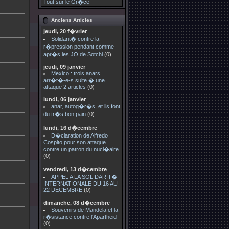
Tout sur le Gr�ce
Anciens Articles
jeudi, 20 f�vrier
Solidarit� contre la
r�pression pendant comme
apr�s les JO de Sotchi
(0)
jeudi, 09 janvier
Mexico : trois anars
arr�t�-e-s suite � une
attaque 2 articles
(0)
lundi, 06 janvier
anar, autog�r�s, et ils font
du tr�s bon pain
(0)
lundi, 16 d�cembre
D�claration de Alfredo
Cospito pour son attaque
contre un patron du nucl�aire
(0)
vendredi, 13 d�cembre
APPEL A LA SOLIDARIT�
INTERNATIONALE DU 16 AU
22 DECEMBRE
(0)
dimanche, 08 d�cembre
Souvenirs de Mandela et la
r�sistance contre l'Apartheid
(0)