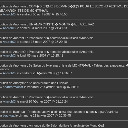
bution de
Anonyme
:
COM�DIEN(NE)S DEMAND�(E)S POUR LE SECOND FESTIVAL D
E ANARCHISTE DE MONTR�AL
AnarchOi
le vendredi 06 avril 2007 @ 15:40:53
ar
bution de
Anonyme
:
UN ANARCHISTE � MONTR�AL : ABEL PAZ
AnarchOi
le samedi 31 mars 2007 @ 21:49:33
ar
bution de
AnarchOi
:
Prochaine pr�sentation/discussion d'Anarkhia
AnarchOi
le samedi 17 mars 2007 @ 23:20:48
ar
bution de
AnarchOi
:
Prochaine pr�sentation/discussion d'Anarkhia
AnarchOi
le lundi 05 mars 2007 @ 13:25:41
ar
bution de
Anonyme
:
8e Salon du livre anarchiste de MONTR�AL - Tables des exposants, �
roupes
AnarchOi
le vendredi 23 f�vrier 2007 @ 14:16:07
ar
bution de
Anonyme
:
5e anniversaire des Lucioles !
anarkorevolter
le vendredi 23 f�vrier 2007 @ 07:58:05
ar
bution de
AnarchOi
:
Prochaine pr�sentation/discussion d'Anarkhia
AnarchOi
le mardi 20 f�vrier 2007 @ 01:15:24
ar
bution de
blackcat
:
Prochaine activit� cin�ma-discussion pr�sent�e par Anarkhia
blackcat
le dimanche 21 janvier 2007 @ 20:36:45
ar
bution de
Anonyme
:
Annonce du 8e Salon du livre Anarchiste de Montr�al!