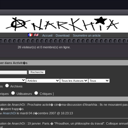
Accueil
Download
Soumettre un article
26 visiteur(s) et 0 membre(s) en ligne.
er dans Activit�s
les
Archives
riques
Utilisateurs
Critiques ]
ution de
AnarchOi
:
Prochaine activit� cin�ma-discussion d'Anarkhia : Ils ne mouraient pas
 �taient frapp�s
AnarchOi
le mardi 04 d�cembre 2007 @ 16:23:13
ar
ution de
AnarchOi
:
19 janvier. Paris.� "Proudhon, un philosophe du travail". Colloque annuel
nal