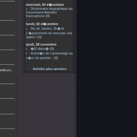
mercredi, 04 d�cembre
E
Dictionnaire biographique du
mouvement libertaire
francophone
(0)
lundi, 02 d�cembre
Rio de Janeiro, Br�sil :
L'�puisement ne sera pas une
option !
(0)
jeudi, 28 novembre
�El diario�
(0)
Activit�s de camionnage au
c�ur du quartier :
(0)
Articles plus anciens
diteurs,