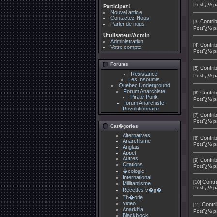
Postï¿½ p
Participez!
Nouvel article
Contactez-Nous
Contrib
[3]
Parler de nous
Postï¿½ p
Utulisateur/Admin
Administration
Contrib
[4]
Votre compte
Postï¿½ p
Forums
Contrib
[5]
Resistance
Postï¿½ p
Les Insoumis
Quebec Underground
Forum Anarchiste
Contrib
[6]
Pirate-Punk
Postï¿½ p
forum Anarchiste
Revolutionnaire
Contrib
[7]
Postï¿½ p
Cat�gories
Alternatives
Contrib
[8]
Anarchisme
Postï¿½ p
Anglais
Appel
Autres
Contrib
[9]
Citations
Postï¿½ p
�cologie
International
Contri
[10]
Millitantisme
Postï¿½ p
Recettes v�g�
Th�orie
Video
Contri
[11]
Anarkhia
Postï¿½ p
Blackblock