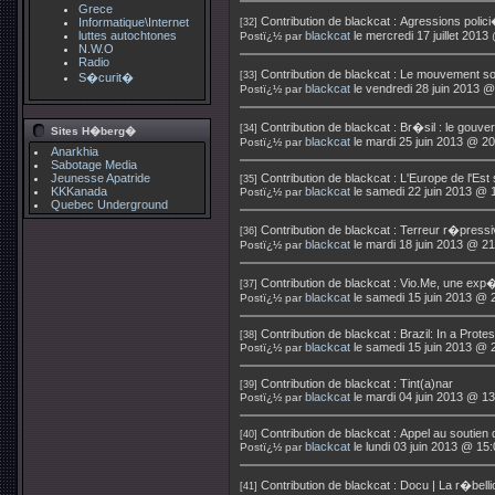
Grece
Contribution de
blackcat
:
Agressions polic
Informatique\Internet
[32]
luttes autochtones
blackcat
le mercredi 17 juillet 2013
Postï¿½ par
N.W.O
Radio
Contribution de
blackcat
:
Le mouvement soc
[33]
S�curit�
blackcat
le vendredi 28 juin 2013 @
Postï¿½ par
Contribution de
blackcat
:
Br�sil : le gouve
[34]
Sites H�berg�
blackcat
le mardi 25 juin 2013 @ 20
Postï¿½ par
Anarkhia
Sabotage Media
Jeunesse Apatride
Contribution de
blackcat
:
L'Europe de l'Est
[35]
KKKanada
blackcat
le samedi 22 juin 2013 @ 
Postï¿½ par
Quebec Underground
Contribution de
blackcat
:
Terreur r�pressi
[36]
blackcat
le mardi 18 juin 2013 @ 21
Postï¿½ par
Contribution de
blackcat
:
Vio.Me, une exp�
[37]
blackcat
le samedi 15 juin 2013 @ 
Postï¿½ par
Contribution de
blackcat
:
Brazil: In a Prote
[38]
blackcat
le samedi 15 juin 2013 @ 
Postï¿½ par
Contribution de
blackcat
:
Tint(a)nar
[39]
blackcat
le mardi 04 juin 2013 @ 13
Postï¿½ par
Contribution de
blackcat
:
Appel au soutien
[40]
blackcat
le lundi 03 juin 2013 @ 15
Postï¿½ par
Contribution de
blackcat
:
Docu | La r�bell
[41]