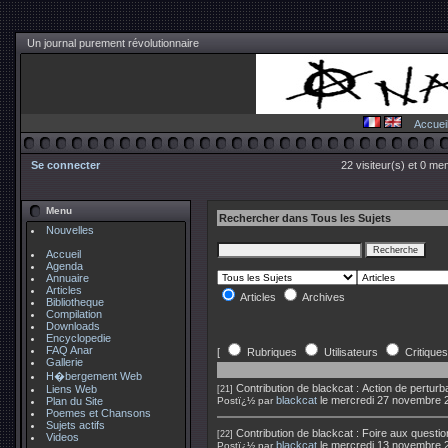
Un journal purement révolutionnaire
Accuei
Se connecter
22 visiteur(s) et 0 me
Menu
Rechercher dans Tous les Sujets
Nouvelles
Accueil
Agenda
Annuaire
Articles
Articles
Archives
Bibliotheque
Compilation
Downloads
Encyclopedie
FAQ Anar
[
Rubriques
Utilisateurs
Critiques
Gallerie
H�bergement Web
Contribution de
blackcat
:
Action de pertur
Liens Web
[21]
blackcat
le mercredi 27 novembre 
Plan du Site
Postï¿½ par
Poemes et Chansons
Sujets actifs
Contribution de
blackcat
:
Foire aux questio
[22]
Videos
blackcat
le mercredi 13 novembre 
Postï¿½ par