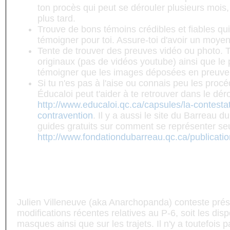
ton procès qui peut se dérouler plusieurs mois,
plus tard.
Trouve de bons témoins crédibles et fiables qui
témoigner pour toi. Assure-toi d'avoir un moyen
Tente de trouver des preuves vidéo ou photo. T
originaux (pas de vidéos youtube) ainsi que le 
témoigner que les images déposées en preuve l
Si tu n'es pas à l'aise ou connais peu les procéd
Éducaloi peut t'aider à te retrouver dans le dé
http://www.educaloi.qc.ca/capsules/la-contesta
contravention
. Il y a aussi le site du Barreau 
guides gratuits sur comment se représenter se
http://www.fondationdubarreau.qc.ca/publicatio
Est-ce qu'il y a une contestation de la va
règlement P-6?
Julien Villeneuve (aka Anarchopanda) conteste pré
modifications récentes relatives au P-6, soit les disp
masques ainsi que sur les trajets. Il n'y a toutefois