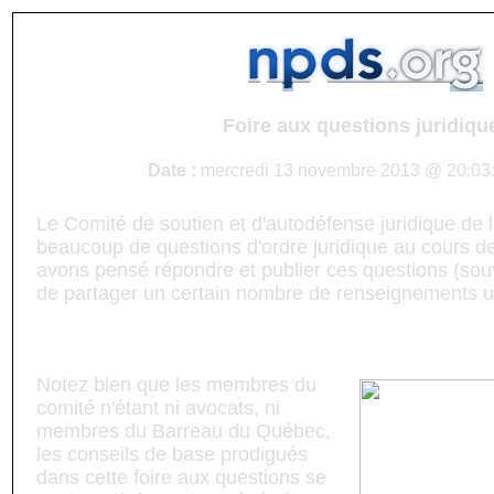
Foire aux questions juridiqu
Date :
mercredi 13 novembre 2013 @ 20:03:
Le Comité de soutien et d'autodéfense juridique de
beaucoup de questions d'ordre juridique au cours d
avons pensé répondre et publier ces questions (souv
de partager un certain nombre de renseignements ut
Foire aux questions juridiques
Notez bien que les membres du
comité n'étant ni avocats, ni
membres du Barreau du Québec,
les conseils de base prodigués
dans cette foire aux questions se