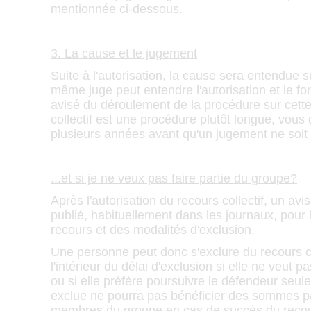
mentionnée ci-dessous.
3. La cause et le jugement
Suite à l'autorisation, la cause sera entendue s
même juge peut entendre l'autorisation et le f
avisé du déroulement de la procédure sur cette
collectif est une procédure plutôt longue, vous 
plusieurs années avant qu'un jugement ne soit
...et si je ne veux pas faire partie du groupe?
Après l'autorisation du recours collectif, un a
publié, habituellement dans les journaux, pour 
recours et des modalités d'exclusion.
Une personne peut donc s'exclure du recours co
l'intérieur du délai d'exclusion si elle ne veut pa
ou si elle préfère poursuivre le défendeur seul
exclue ne pourra pas bénéficier des sommes 
membres du groupe en cas de succès du recours