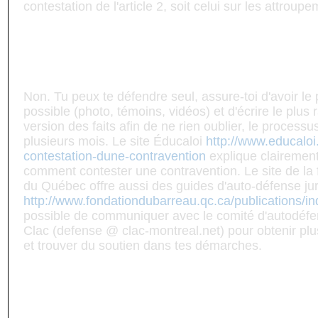
contestation de l'article 2, soit celui sur les attroupe
Est-ce que j'ai vraiment besoin d'un avo
un ticket?
Non. Tu peux te défendre seul, assure-toi d'avoir le
possible (photo, témoins, vidéos) et d'écrire le plus
version des faits afin de ne rien oublier, le process
plusieurs mois. Le site Éducaloi
http://www.educaloi
contestation-dune-contravention
explique clairement
comment contester une contravention. Le site de la
du Québec offre aussi des guides d'auto-défense ju
http://www.fondationdubarreau.qc.ca/publications/in
possible de communiquer avec le comité d'autodéfen
Clac (defense @ clac-montreal.net) pour obtenir pl
et trouver du soutien dans tes démarches.
Est-ce que le ticket pour les mineurs e
montant que ceux des adultes ?