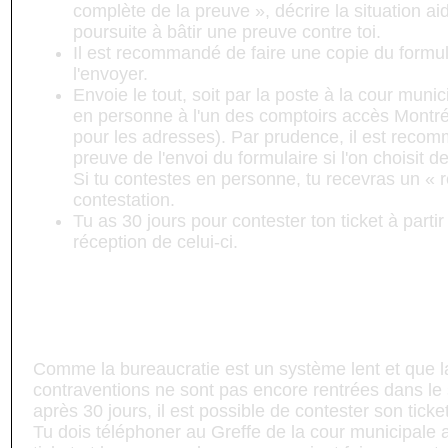
complète de la preuve », décrire la situation aid
poursuite à bâtir une preuve contre toi.
Il est recommandé de faire une copie du formul
l'envoyer.
Envoie le tout, soit par la poste à la cour muni
en personne à l'un des comptoirs accès Montréa
pour les adresses). Par prudence, il est reco
preuve de l'envoi du formulaire si l'on choisit d
Si tu contestes en personne, tu recevras un « r
contestation.
Tu as 30 jours pour contester ton ticket à partir
réception de celui-ci.
Que puis-je faire si le délai de trente jou
que je n'ai toujours pas contesté mon ti
Comme la bureaucratie est un système lent et que la
contraventions ne sont pas encore rentrées dans le
après 30 jours, il est possible de contester son ticket
Tu dois téléphoner au Greffe de la cour municipale