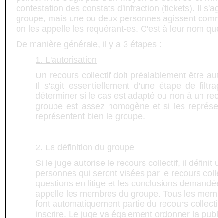
contestation des constats d'infraction (tickets). Il s'a
groupe, mais une ou deux personnes agissent comm
on les appelle les requérant-es. C'est à leur nom que
De manière générale, il y a 3 étapes :
1. L'autorisation
Un recours collectif doit préalablement être au
Il s'agit essentiellement d'une étape de filt
déterminer si le cas est adapté ou non à un recou
groupe est assez homogène et si les représen
représentent bien le groupe.
2. La définition du groupe
Si le juge autorise le recours collectif, il défini
personnes qui seront visées par le recours colle
questions en litige et les conclusions demandé
appelle les membres du groupe. Tous les mem
font automatiquement partie du recours collecti
inscrire. Le juge va également ordonner la publ