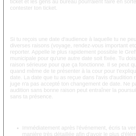
ticket et les gens au bureau pourraient faire en sort
contester ton ticket.
Comment reporter mon audience?
Si tu reçois une date d'audience à laquelle tu ne pe
diverses raisons (voyage, rendez-vous important etc.
reporter. Appelle le plus rapidement possible le Gref
municipale pour qu'une autre date soit fixée. Tu dois
raison sérieuse pour que ça fonctionne. Il se peut 
quand même de te présenter à la cour pour t'expliq
date. La date que tu as reçue dans l'avis d'audition r
juge n'a pas accepté ton changement de date. Ne p
audition sans bonne raison peut entraîner la poursu
sans ta présence.
Comment préparer mon procès?
Immédiatement après l'événement, écris ta vers
manière très détaillée afin d'avoir le plus d'élé