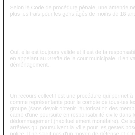
Selon le Code de procédure pénale, une amende n
plus les frais pour les gens âgés de moins de 18 an
Il y a une erreur dans mon adresse, est-
contravention est toujours valide?
Oui, elle est toujours valide et il est de ta responsabi
en appelant au Greffe de la cour municipale. Il en
déménagement.
Qu'est-ce qu'un recours collectif ?
Un recours collectif est une procédure qui permet à
comme représentante pour le compte de tous-tes l
groupe (sans devoir obtenir l'autorisation des memb
cadre d'une poursuite en responsabilité civile dans l
dédommagement (habituellement monétaire). Ce so
arrêtées qui poursuivent la Ville pour les gestes po
police. Il ne s'agit pas d'un moyen de défense et n'i