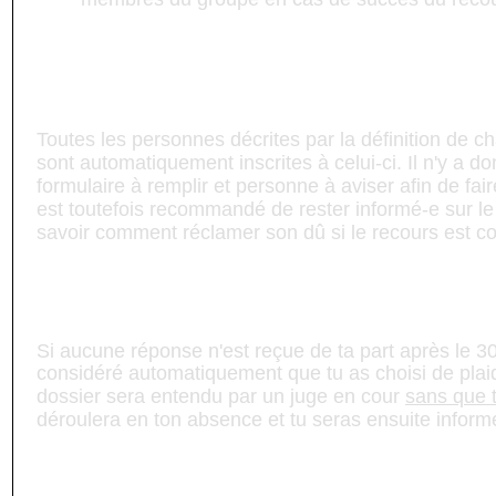
Je veux prendre part à un recours collect
comment puis-je faire ?
Toutes les personnes décrites par la définition de ch
sont automatiquement inscrites à celui-ci. Il n'y a d
formulaire à remplir et personne à aviser afin de faire 
est toutefois recommandé de rester informé-e sur le
savoir comment réclamer son dû si le recours est co
Qu'arrive-t-il si je ne conteste pas mon t
Si aucune réponse n'est reçue de ta part après le 3
considéré automatiquement que tu as choisi de plai
dossier sera entendu par un juge en cour
sans que t
déroulera en ton absence et tu seras ensuite informé
Est-ce qu'il y a un recours collectif en c