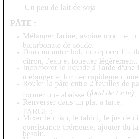
Un peu de lait de soja
·
PÂTE :
Mélanger farine, avoine moulue, po
bicarbonate de soude.
Dans un autre bol, incorporer l'huile
citron, l'eau et fouetter légèrement.
Incorporer le liquide à l'aide d'une 
mélanger et former rapidement une
Rouler la pâte entre 2 feuilles de p
(fond de tarte)
former une abaisse
.
Renverser dans un plat à tarte.
FARCE :
Mixer le miso, le tahini, le jus de c
consistance crémeuse, ajouter du la
besoin.