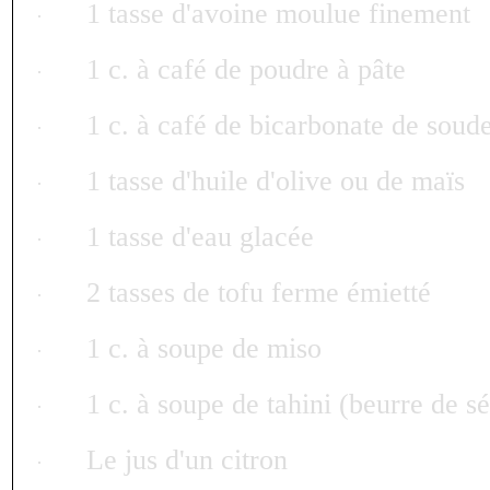
1 tasse d'avoine moulue finement
·
1 c. à café de poudre à pâte
·
1 c. à café de bicarbonate de soud
·
1 tasse d'huile d'olive ou de maïs
·
1 tasse d'eau glacée
·
2 tasses de tofu ferme émietté
·
1 c. à soupe de miso
·
1 c. à soupe de tahini (beurre de s
·
Le jus d'un citron
·