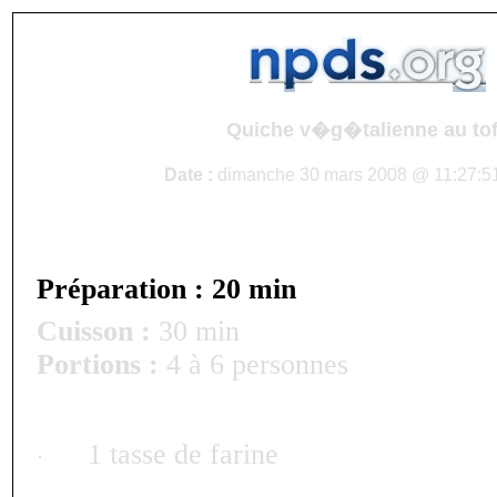
Quiche v�g�talienne au to
Date :
dimanche 30 mars 2008 @ 11:27:51
Préparation : 20 min
Cuisson :
30 min
Portions :
4 à 6 personnes
1 tasse de farine
·