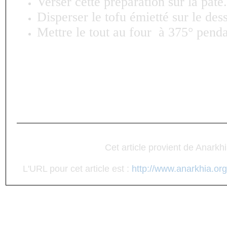
Verser cette préparation sur la pâte.
Disperser le tofu émietté sur le des
Mettre le tout au four à 375° pend
Cet article provient de Anarkh
L'URL pour cet article est :
http://www.anarkhia.org