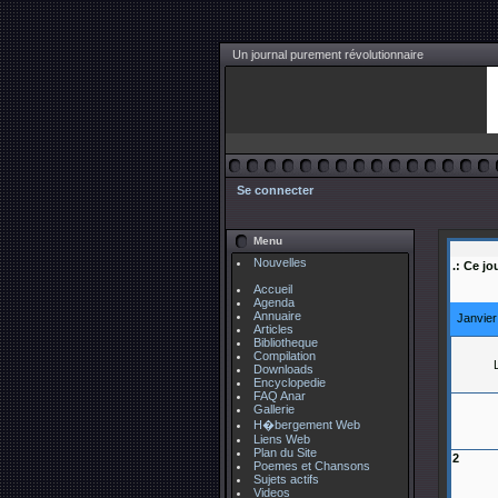
Un journal purement révolutionnaire
Se connecter
Menu
Nouvelles
.: Ce jo
Accueil
Agenda
Annuaire
Janvie
Articles
Bibliotheque
Compilation
Downloads
Encyclopedie
FAQ Anar
Gallerie
H�bergement Web
Liens Web
Plan du Site
2
Poemes et Chansons
Sujets actifs
Videos