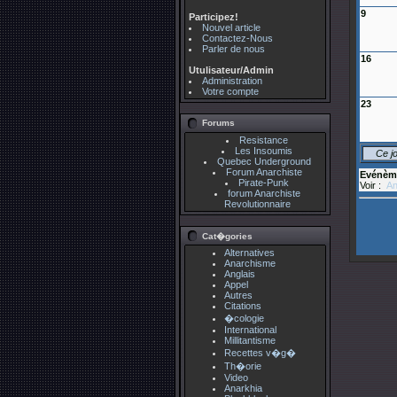
9
Participez!
Nouvel article
Contactez-Nous
Parler de nous
16
Utulisateur/Admin
Administration
Votre compte
23
Forums
Resistance
Les Insoumis
Ce j
Quebec Underground
Forum Anarchiste
Evénèm
Pirate-Punk
Voir :
An
forum Anarchiste
Revolutionnaire
Cat�gories
Alternatives
Anarchisme
Anglais
Appel
Autres
Citations
�cologie
International
Millitantisme
Recettes v�g�
Th�orie
Video
Anarkhia