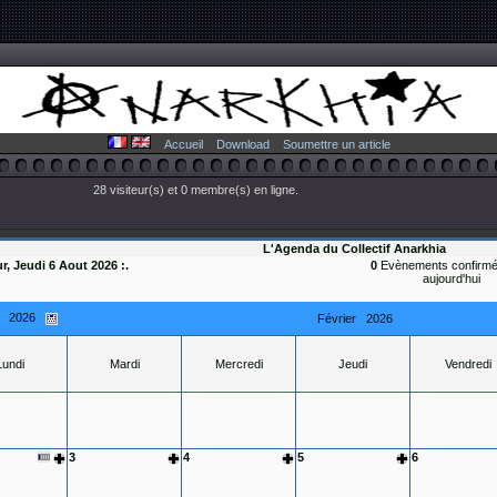
Accueil
Download
Soumettre un article
28 visiteur(s) et 0 membre(s) en ligne.
L'Agenda du Collectif Anarkhia
ur, Jeudi 6 Aout 2026 :.
0
Evènements confirmé
aujourd'hui
r 2026
Février
2026
Lundi
Mardi
Mercredi
Jeudi
Vendredi
3
4
5
6