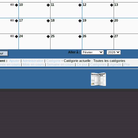
10
11
12
13
17
18
19
20
24
25
26
27
Aller à :
our
ent :
Ajouter
|
Administration
|
Catégorie
- Catégorie actuelle : Toutes les catégories
née en cours
|
Mois en cours
|
Semaine en cours
|
Ce jour
|
Catégories
|
Légende
|
Prix