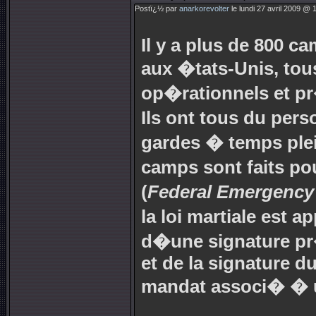
Postï¿½ par
anarkorevolter
le lundi 27 avril 2009 @ 
Il y a plus de 800 c
aux �tats-Unis, tou
op�rationnels et pr
Ils ont tous du per
gardes � temps plei
camps sont faits p
(
Federal Emergenc
la loi martiale est a
d�une signature pr�
et de la signature d
mandat associ� � u