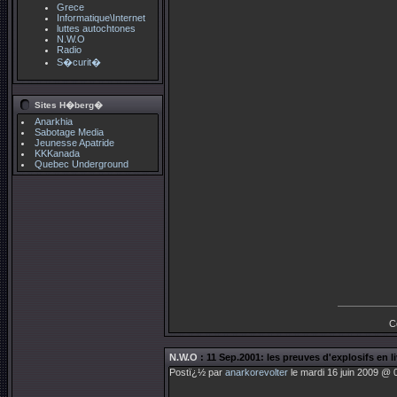
Grece
Informatique\Internet
luttes autochtones
N.W.O
Radio
S�curit�
Sites H�berg�
Anarkhia
Sabotage Media
Jeunesse Apatride
KKKanada
Quebec Underground
C
N.W.O
: 11 Sep.2001: les preuves d'explosifs en l
Postï¿½ par
anarkorevolter
le mardi 16 juin 2009 @ 