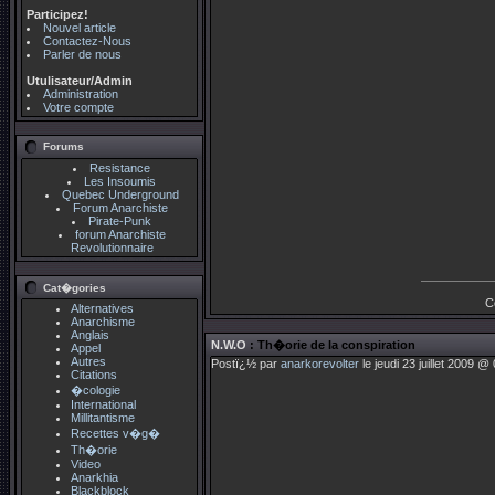
Participez!
Nouvel article
Contactez-Nous
Parler de nous
Utulisateur/Admin
Administration
Votre compte
Forums
Resistance
Les Insoumis
Quebec Underground
Forum Anarchiste
Pirate-Punk
forum Anarchiste
Revolutionnaire
Cat�gories
C
Alternatives
Anarchisme
Anglais
N.W.O
: Th�orie de la conspiration
Appel
Autres
Postï¿½ par
anarkorevolter
le jeudi 23 juillet 2009 @
Citations
�cologie
International
Millitantisme
Recettes v�g�
Th�orie
Video
Anarkhia
Blackblock