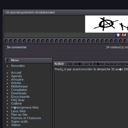
Un journal purement révolutionnaire
Se connecter
34 visiteur(s) e
Menu
N.W.O
: Clip vid�o sur le th�me musical origina
Nouvelles
Postï¿½ par
anarkorevolter
le dimanche 30 ao�t 200
Accueil
Agenda
Annuaire
Articles
Bibliotheque
Compilation
Downloads
Encyclopedie
FAQ Anar
Gallerie
H�bergement Web
Liens Web
Plan du Site
Poemes et Chansons
Sujets actifs
Videos