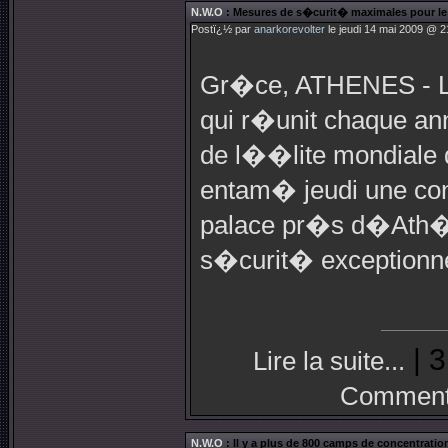
N.W.O
: Mesures de s�curit� maximales pour l
Postï¿½ par
anarkorevolter
le jeudi 14 mai 2009 @ 2
Gr�ce, ATHENES - Le
qui r�unit chaque a
de l��lite mondiale de
entam� jeudi une co
palace pr�s d�Ath�
s�curit� exceptionne
| 3
Lire la suite...
Commenta
N.W.O
: Il y a plus de 800 camps de concentration