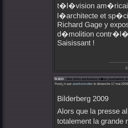
t�l�vision am�rica
l�architecte et sp�ci
Richard Gage y expos
d�molition contr�l�e
Saisissant !
C
N.W.O
: Des infos exclusives d�un journaliste
Postï¿½ par
anarkorevolter
le dimanche 17 mai 2009
Bilderberg 2009
Alors que la presse 
totalement la grande 