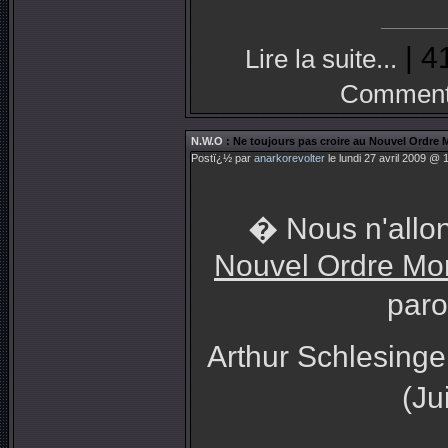
| 4
Lire la suite...
Commenta
N.W.O
: Ne toujours pas croire au Nouvel Ordre 
Postï¿½ par
anarkorevolter
le lundi 27 avril 2009 @ 
� Nous n'allon
Nouvel Ordre Mo
paro
Arthur Schlesinger
(Ju