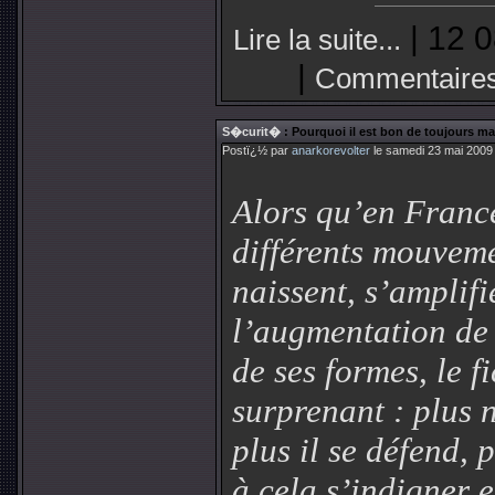
| 12 0
Lire la suite...
|
Commentaires
S�curit�
: Pourquoi il est bon de toujours m
Postï¿½ par
anarkorevolter
le samedi 23 mai 2009
Alors qu’en France
différents mouvem
naissent, s’amplifi
l’augmentation de 
de ses formes, le f
surprenant : plus 
plus il se défend, 
à cela s’indigner e