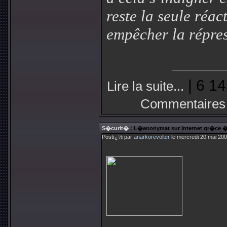
reste la seule réa
empêcher la répres
| 6 14
Lire la suite...
Commentaires
S�curit�
: L�anonymat sur Internet gr�ce � 
Postï¿½ par
anarkorevolter
le mercredi 20 mai 200