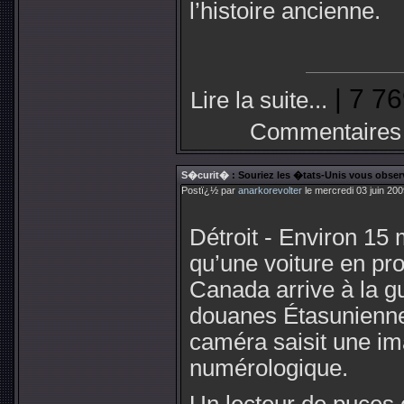
l’histoire ancienne.
| 7 76
Lire la suite...
Commentaires
S�curit�
: Souriez les �tats-Unis vous obser
Postï¿½ par
anarkorevolter
le mercredi 03 juin 20
Détroit - Environ 15
qu’une voiture en p
Canada arrive à la gu
douanes Étasunienne
caméra saisit une im
numérologique.