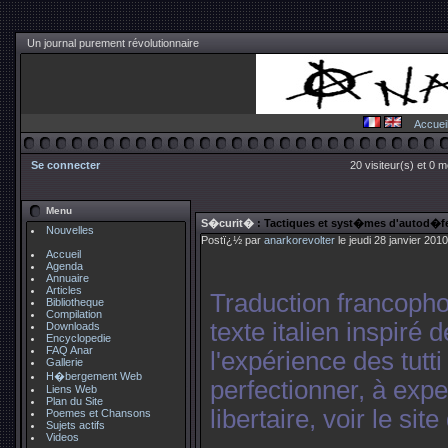
Un journal purement révolutionnaire
Accuei
Se connecter
20 visiteur(s) et 0 
Menu
S�curit�
: Tactiques et syst�mes d'autod�f
Nouvelles
Postï¿½ par
anarkorevolter
le jeudi 28 janvier 201
Accueil
Agenda
Annuaire
Articles
Traduction francoph
Bibliotheque
Compilation
texte italien inspiré d
Downloads
Encyclopedie
FAQ Anar
l'expérience des tutti 
Gallerie
H�bergement Web
perfectionner, à exp
Liens Web
Plan du Site
libertaire, voir le sit
Poemes et Chansons
Sujets actifs
Videos