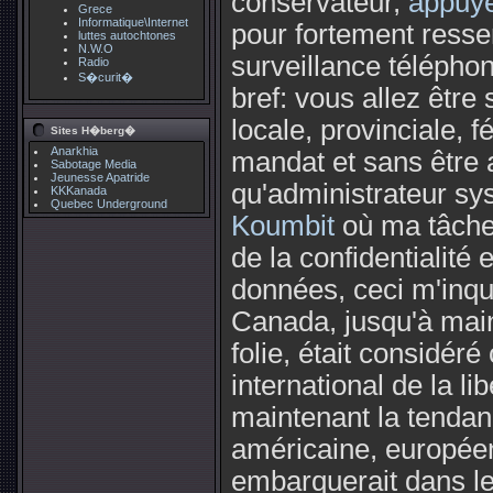
conservateur,
appuyé 
Grece
Informatique\Internet
pour fortement resser
luttes autochtones
N.W.O
surveillance téléphon
Radio
S�curit�
bref: vous allez être 
locale, provinciale, 
Sites H�berg�
Anarkhia
mandat et sans être a
Sabotage Media
Jeunesse Apatride
qu'administrateur sy
KKKanada
Quebec Underground
Koumbit
où ma tâche
de la confidentialité 
données, ceci m'inqui
Canada, jusqu'à main
folie, était considé
international de la lib
maintenant la tendanc
américaine, européen
embarquerait dans le