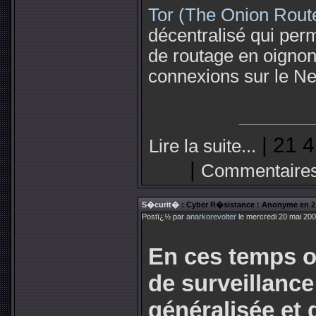
Tor (The Onion Rout
décentralisé qui per
de routage en oignon
connexions sur le Ne
| 21 4
Lire la suite...
|
Commentaires
S�curit�
: Cyber R�sistance : Anonyme en 2
Postï¿½ par
anarkorevolter
le mercredi 20 mai 200
En ces temps 
de surveillance
généralisée et 