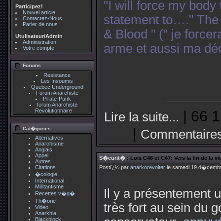
"I will force my bod
Participez!
Nouvel article
statement to…." The 
Contactez-Nous
Parler de nous
& Blood " (" je force
Utulisateur/Admin
Administration
arme et aussi ma déc
Votre compte
Forums
Resistance
Les Insoumis
Quebec Underground
Forum Anarchiste
Pirate-Punk
forum Anarchiste
Revolutionnaire
| 66 1
Lire la suite...
|
Cat�gories
Commentaires
Alternatives
Anarchisme
Anglais
Appel
S�curit�
: Lois C46 et C47: Vers la fin de la 
Autres
Citations
Postï¿½ par
anarkorevolter
le samedi 19 d�cembr
�cologie
International
Millitantisme
Il y a présentement
Recettes v�g�
Th�orie
très fort au sein du
Video
Anarkhia
Blackblock