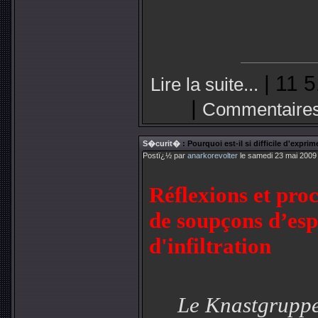
| 11 5
Lire la suite...
|
Commentaires
S�curit�
: Pourquoi est-il si difficile d'expr
Postï¿½ par
anarkorevolter
le samedi 23 mai 2009
Réflexions et pro
de soupçons d’esp
d'infiltration
Le Knastgruppe