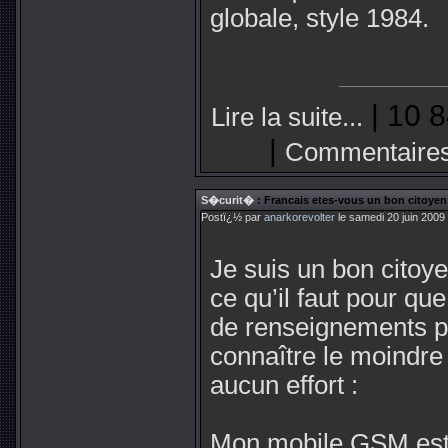
globale, style 1984.
| 10 8
Lire la suite...
|
Commentaires
S�curit�
: Francais etes-vous un bon citoyen
Postï¿½ par
anarkorevolter
le samedi 20 juin 2009
Je suis un bon citoyen
ce qu’il faut pour que
de renseignements p
connaître le moindre
aucun effort :
Mon mobile GSM est