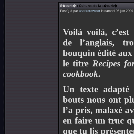
S�curit�
: Cultures de la s�curit�
Postï¿½ par
anarkorevolter
le samedi 06 juin 2009
Voilà voilà, c’est
de l’anglais, t
bouquin édité au
le titre
Recipes fo
cookbook
.
Un texte adapté 
bouts nous ont plu
l’a pris, malaxé a
en faire un truc q
que tu lis présent