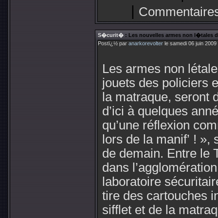
|
Commentaires
S�curit�
: Les nouvelles armes non l�tales d
Postï¿½ par
anarkorevolter
le samedi 06 juin 2009
Les armes non létal
jouets des policiers e
la matraque, seront d
d’ici à quelques ann
qu’une réflexion comm
lors de la manif’ ! »
de demain. Entre le 
dans l’agglomération 
laboratoire sécuritair
tire des cartouches i
sifflet et de la matr