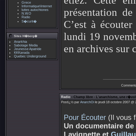
étiez. Cette ém
Grece
Informatique\Internet
présentation de 
luttes autochtones
N.W.O
Radio
C’est à écouter
S�curit�
lundi 19 novemb
Sites H�berg�
Anarkhia
en archives sur 
Sabotage Media
Jeunesse Apatride
KKKanada
Quebec Underground
Commenta
Radio
: Champ libre - L'anarchisme, une r�vo
Postï¿½ par
AnarchOi
le jeudi 18 octobre 2007 @ 
Pour Écouter
(Il vous 
Un documentaire de 
Lavignette et
Guilla