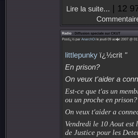
| 12 9
Lire la suite...
Commentair
Radio
: Diffusion speciale sur CKUT
Postï¿½ par
AnarchOi
le jeudi 09 ao�t 2007 @ 01:
littlepunky
ï¿½crit
"
En prison?
On veux t'aider a con
Est-ce que t'as un membr
ou un proche en prison?
On veux t'aider a conne
Vendredi le 10 Aout est 
de Justice pour les Dete