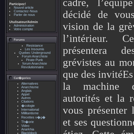
cadre, l’équi
Participez!
Nouvel article
décidé de vous
Contactez-Nous
Parler de nous
Utulisateur/Admin
vision de la grè
Administration
Votre compte
l’intérieur. 
Forums
Resistance
présentera d
Les Insoumis
Quebec Underground
Forum Anarchiste
grévistes au mo
Pirate-Punk
forum Anarchiste
Revolutionnaire
que des invitéEs
Cat�gories
la machine 
Alternatives
Anarchisme
Anglais
Appel
autorités et la 
Autres
Citations
�cologie
vous présenter l
International
Millitantisme
Recettes v�g�
et ses question
Th�orie
Video
Anarkhia
Blackblock