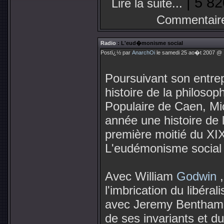
| 5 82
Lire la suite...
Commentair
Radio
: L'eud�monisme social
Postï¿½ par
AnarchOi
le samedi 25 ao�t 2007 @ 1
Poursuivant son entrep
histoire de la philosoph
Populaire de Caen, Mi
année une histoire de 
première moitié du XIX
L'eudémonisme social 
Avec William
Godwin
,
l'imbrication du libéral
avec Jeremy Bentham, c
de ses invariants et d