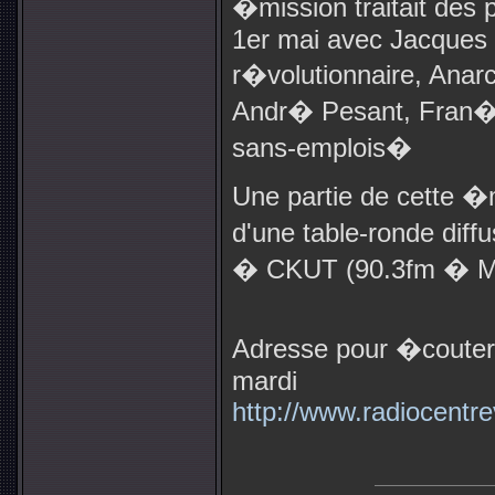
�mission traitait des 
1er mai avec Jacques
r�volutionnaire, Anarc
Andr� Pesant, Fran�
sans-emplois�
Une partie de cette �m
d'une table-ronde diff
� CKUT (90.3fm � M
Adresse pour �couter 
mardi
http://www.radiocentre