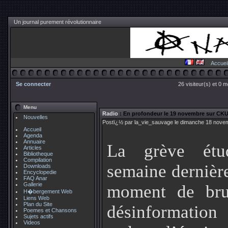
Un journal purement révolutionnaire
Accuei
Se connecter
26 visiteur(s) et 0 
Menu
Radio
: En profondeur le 19 novembre sur CKU
Nouvelles
Postï¿½ par la_vie_sauvage le dimanche 18 nove
Accueil
Agenda
Annuaire
La grève étu
Articles
Bibliotheque
Compilation
semaine dernière
Downloads
Encyclopedie
FAQ Anar
Gallerie
moment de brut
H�bergement Web
Liens Web
Plan du Site
désinformation
Poemes et Chansons
Sujets actifs
Videos