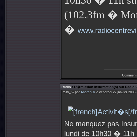
10h30 � 11h sur
(102.3fm � Mon
�
www.radiocentrevi
Commenta
Radio
: L'�mission Insurrection(s) sur Radio C
Postï¿½ par
AnarchOi
le vendredi 27 janvier 2006
Ne manquez pas Insurre
lundi de 10h30 � 11h 