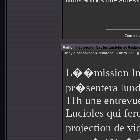
Nous aurons une adresse 
Commenta
Radio
: Insurrection(s) : les Lucioles et Reclai
Postï¿½ par calvaire le dimanche 26 mars 2006 @ 
L��mission Ins
pr�sentera lun
11h une entrevu
Lucioles qui fer
projection de v