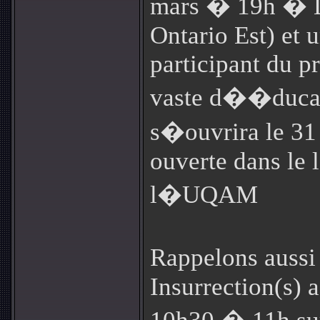
mars � 19h � 
Ontario Est) et 
participant du p
vaste d��ducat
s�ouvrira le 31
ouverte dans le 
l�UQAM
Rappelons aussi
Insurrection(s) a