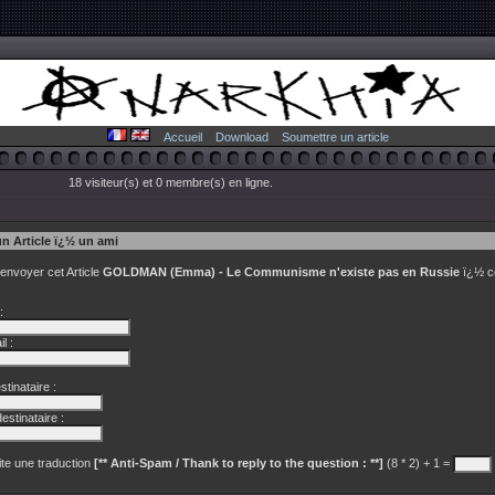
Accueil
Download
Soumettre un article
18 visiteur(s) et 0 membre(s) en ligne.
un Article ï¿½ un ami
 envoyer cet Article
GOLDMAN (Emma) - Le Communisme n'existe pas en Russie
ï¿½ c
:
l :
tinataire :
estinataire :
te une traduction
[** Anti-Spam / Thank to reply to the question : **]
(8 * 2) + 1 =