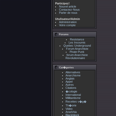
Participez!
Nouvel article
Contactez-Nous
Parler de nous
Utulisateur/Admin
Administration
Votre compte
Forums
Resistance
Les Insoumis
Quebec Underground
Forum Anarchiste
Pirate-Punk
forum Anarchiste
Revolutionnaire
Cat�gories
Alternatives
Anarchisme
Anglais
Appel
Autres
Citations
�cologie
International
Millitantisme
Recettes v�g�
Th�orie
Video
Anarkhia
Blackblock