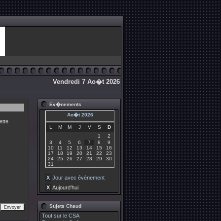
Vendredi 7 Ao�t 2026
Ev�nements
Ao�t 2026
ette
L
M
M
J
V
S
D
1
2
3
4
5
6
7
8
9
10
11
12
13
14
15
16
17
18
19
20
21
22
23
24
25
26
27
28
29
30
31
X
Jour avec évènement
X
Aujourd'hui
Sujets Chaud
Tout sur le CSA