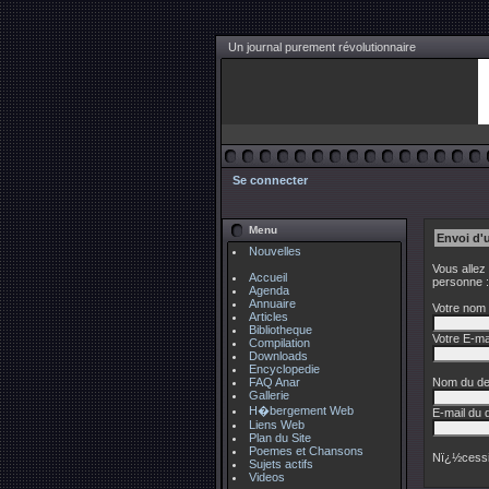
Un journal purement révolutionnaire
Se connecter
Menu
Envoi d'
Nouvelles
Vous allez
Accueil
personne :
Agenda
Annuaire
Votre nom 
Articles
Bibliotheque
Votre E-mai
Compilation
Downloads
Encyclopedie
FAQ Anar
Nom du des
Gallerie
H�bergement Web
E-mail du d
Liens Web
Plan du Site
Poemes et Chansons
Nï¿½cessi
Sujets actifs
Videos