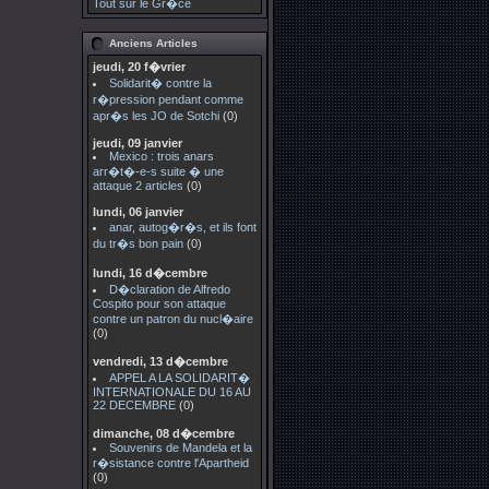
Tout sur le Gr�ce
Anciens Articles
jeudi, 20 f�vrier
Solidarit� contre la
r�pression pendant comme
apr�s les JO de Sotchi
(0)
jeudi, 09 janvier
Mexico : trois anars
arr�t�-e-s suite � une
attaque 2 articles
(0)
lundi, 06 janvier
anar, autog�r�s, et ils font
du tr�s bon pain
(0)
lundi, 16 d�cembre
D�claration de Alfredo
Cospito pour son attaque
contre un patron du nucl�aire
(0)
vendredi, 13 d�cembre
APPEL A LA SOLIDARIT�
INTERNATIONALE DU 16 AU
22 DECEMBRE
(0)
dimanche, 08 d�cembre
Souvenirs de Mandela et la
r�sistance contre l'Apartheid
(0)