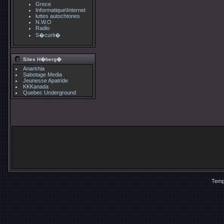
Grece
Informatique\Internet
luttes autochtones
N.W.O
Radio
S�curit�
Sites H�berg�
Anarkhia
Sabotage Media
Jeunesse Apatride
KKKanada
Quebec Underground
Temp