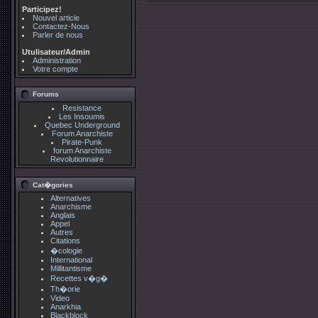
Participez!
Nouvel article
Contactez-Nous
Parler de nous
Utulisateur/Admin
Administration
Votre compte
Forums
Resistance
Les Insoumis
Quebec Underground
Forum Anarchiste
Pirate-Punk
forum Anarchiste
Revolutionnaire
Cat�gories
Alternatives
Anarchisme
Anglais
Appel
Autres
Citations
�cologie
International
Millitantisme
Recettes v�g�
Th�orie
Video
Anarkhia
Blackblock