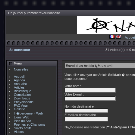
Un journal purement révolutionnaire
Accuei
Se connecter
31 visiteur(s) et 0 
Menu
Envoi d'un Article ï¿½ un ami
Nouvelles
Vous allez envoyer cet Article
Solidarit� cont
Accueil
cette personne :
Agenda
Annuaire
Votre nom :
Articles
Bibliotheque
Votre E-mail :
Compilation
Downloads
Encyclopedie
FAQ Anar
Nom du destinataire :
Gallerie
H�bergement Web
E-mail du destinataire :
Liens Web
Plan du Site
Poemes et Chansons
Nï¿½cessite une traduction
[** Anti-Spam / Tha
Sujets actifs
Videos