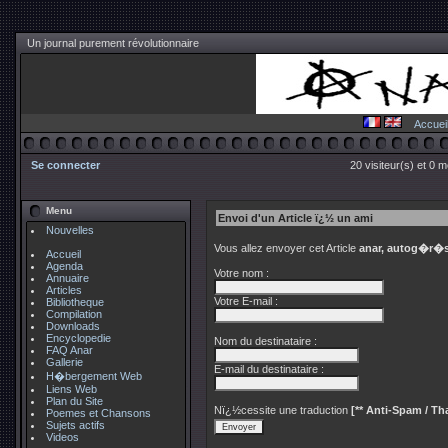
Un journal purement révolutionnaire
Accuei
Se connecter
20 visiteur(s) et 0 
Menu
Envoi d'un Article ï¿½ un ami
Nouvelles
Vous allez envoyer cet Article
anar, autog�r�s,
Accueil
Agenda
Votre nom :
Annuaire
Articles
Votre E-mail :
Bibliotheque
Compilation
Downloads
Encyclopedie
Nom du destinataire :
FAQ Anar
Gallerie
E-mail du destinataire :
H�bergement Web
Liens Web
Plan du Site
Nï¿½cessite une traduction
[** Anti-Spam / Tha
Poemes et Chansons
Sujets actifs
Videos