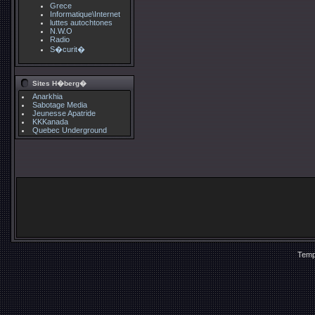
Grece
Informatique\Internet
luttes autochtones
N.W.O
Radio
S�curit�
Sites H�berg�
Anarkhia
Sabotage Media
Jeunesse Apatride
KKKanada
Quebec Underground
Temp