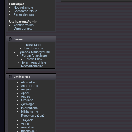
Participez!
Nouvel article
Contactez-Nous
Parler de nous
Utulisateur/Admin
Administration
Votre compte
Forums
Resistance
Les Insoumis
Quebec Underground
Forum Anarchiste
Pirate-Punk
forum Anarchiste
Revolutionnaire
Cat�gories
Alternatives
Anarchisme
Anglais
Appel
Autres
Citations
�cologie
International
Millitantisme
Recettes v�g�
Th�orie
Video
Anarkhia
Blackblock