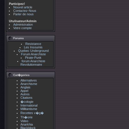
Participez!
Nouvel article
Contactez-Nous
Parler de nous
Utulisateur/Admin
Administration
Votre compte
Forums
Resistance
Les Insoumis
Quebec Underground
Forum Anarchiste
Pirate-Punk
forum Anarchiste
Revolutionnaire
Cat�gories
Alternatives
Anarchisme
Anglais
Appel
Autres
Citations
�cologie
International
Millitantisme
Recettes v�g�
Th�orie
Video
Anarkhia
Blackblock