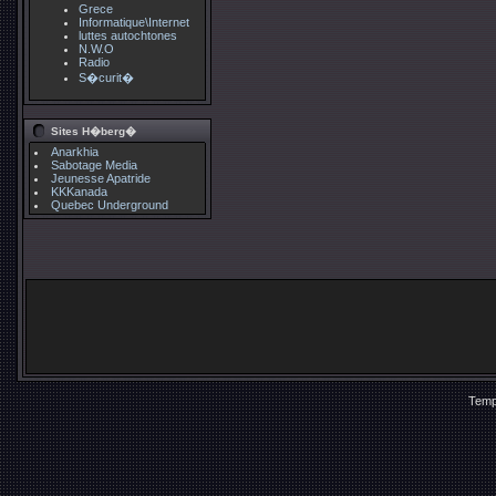
Grece
Informatique\Internet
luttes autochtones
N.W.O
Radio
S�curit�
Sites H�berg�
Anarkhia
Sabotage Media
Jeunesse Apatride
KKKanada
Quebec Underground
Temp