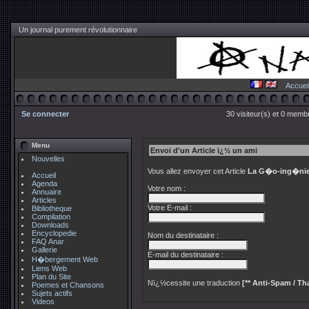
Un journal purement révolutionnaire
Accuei
Se connecter
30 visiteur(s) et 0 membr
Menu
Envoi d'un Article ï¿½ un ami
Nouvelles
Vous allez envoyer cet Article
La G�o-ing�nie
Accueil
Agenda
Votre nom :
Annuaire
Articles
Votre E-mail :
Bibliotheque
Compilation
Downloads
Encyclopedie
Nom du destinataire :
FAQ Anar
Gallerie
E-mail du destinataire :
H�bergement Web
Liens Web
Plan du Site
Nï¿½cessite une traduction
[** Anti-Spam / Tha
Poemes et Chansons
Sujets actifs
Videos