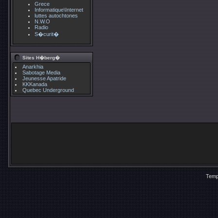
Grece
Informatique\Internet
luttes autochtones
N.W.O
Radio
S�curit�
Sites H�berg�
Anarkhia
Sabotage Media
Jeunesse Apatride
KKKanada
Quebec Underground
Temp