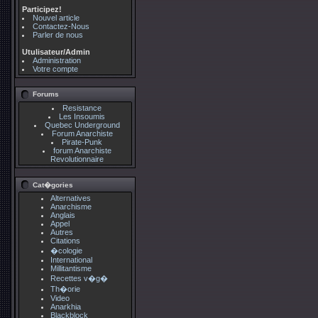
Participez!
Nouvel article
Contactez-Nous
Parler de nous
Utulisateur/Admin
Administration
Votre compte
Forums
Resistance
Les Insoumis
Quebec Underground
Forum Anarchiste
Pirate-Punk
forum Anarchiste
Revolutionnaire
Cat�gories
Alternatives
Anarchisme
Anglais
Appel
Autres
Citations
�cologie
International
Millitantisme
Recettes v�g�
Th�orie
Video
Anarkhia
Blackblock