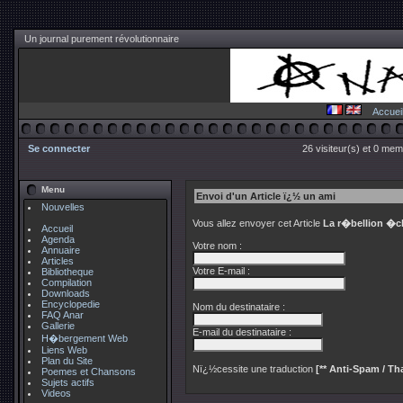
Un journal purement révolutionnaire
Accuei
Se connecter
26 visiteur(s) et 0 mem
Menu
Envoi d'un Article ï¿½ un ami
Nouvelles
Vous allez envoyer cet Article
La r�bellion �c
Accueil
Agenda
Votre nom :
Annuaire
Articles
Votre E-mail :
Bibliotheque
Compilation
Downloads
Encyclopedie
Nom du destinataire :
FAQ Anar
Gallerie
E-mail du destinataire :
H�bergement Web
Liens Web
Plan du Site
Nï¿½cessite une traduction
[** Anti-Spam / Tha
Poemes et Chansons
Sujets actifs
Videos