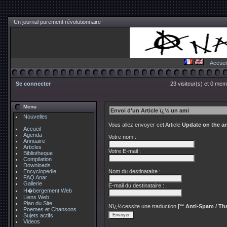
Un journal purement révolutionnaire
Accuei
Se connecter
23 visiteur(s) et 0 mem
Menu
Envoi d'un Article ï¿½ un ami
Nouvelles
Vous allez envoyer cet Article
Update on the ar
Accueil
Agenda
Votre nom :
Annuaire
Articles
Votre E-mail :
Bibliotheque
Compilation
Downloads
Encyclopedie
Nom du destinataire :
FAQ Anar
Gallerie
E-mail du destinataire :
H�bergement Web
Liens Web
Plan du Site
Nï¿½cessite une traduction
[** Anti-Spam / Tha
Poemes et Chansons
Sujets actifs
Videos