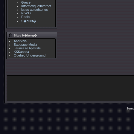
Grece
Informatique\Internet
luttes autochtones
N.W.O
Radio
S�curit�
Sites H�berg�
Anarkhia
Sabotage Media
Jeunesse Apatride
KKKanada
Quebec Underground
Temp