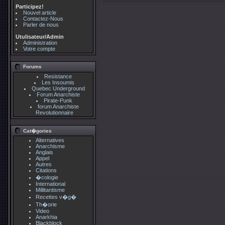
Participez!
Nouvel article
Contactez-Nous
Parler de nous
Utulisateur/Admin
Administration
Votre compte
Forums
Resistance
Les Insoumis
Quebec Underground
Forum Anarchiste
Pirate-Punk
forum Anarchiste
Revolutionnaire
Cat�gories
Alternatives
Anarchisme
Anglais
Appel
Autres
Citations
�cologie
International
Millitantisme
Recettes v�g�
Th�orie
Video
Anarkhia
Blackblock