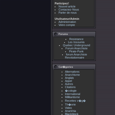
Participez!
Nouvel article
Contactez-Nous
Parler de nous
Utulisateur/Admin
Administration
Votre compte
Forums
Resistance
Les Insoumis
Quebec Underground
Forum Anarchiste
Pirate-Punk
forum Anarchiste
Revolutionnaire
Cat�gories
Alternatives
Anarchisme
Anglais
Appel
Autres
Citations
�cologie
International
Millitantisme
Recettes v�g�
Th�orie
Video
Anarkhia
Blackblock