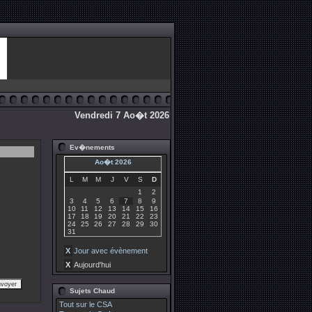
Vendredi 7 Ao�t 2026
Ev�nements
Ao�t 2026
L
M
M
J
V
S
D
1
2
3
4
5
6
7
8
9
10
11
12
13
14
15
16
17
18
19
20
21
22
23
24
25
26
27
28
29
30
31
X
Jour avec évènement
X
Aujourd'hui
Sujets Chaud
Tout sur le CSA