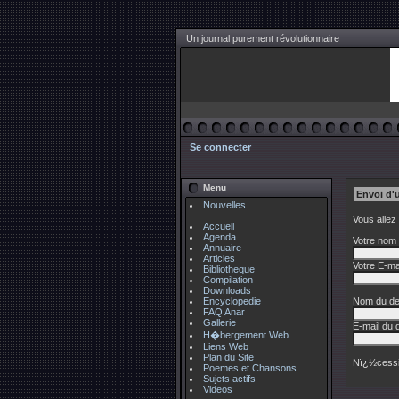
Un journal purement révolutionnaire
Se connecter
Menu
Envoi d'
Nouvelles
Vous allez
Accueil
Agenda
Votre nom 
Annuaire
Articles
Votre E-mai
Bibliotheque
Compilation
Downloads
Encyclopedie
Nom du des
FAQ Anar
Gallerie
E-mail du d
H�bergement Web
Liens Web
Plan du Site
Nï¿½cessi
Poemes et Chansons
Sujets actifs
Videos