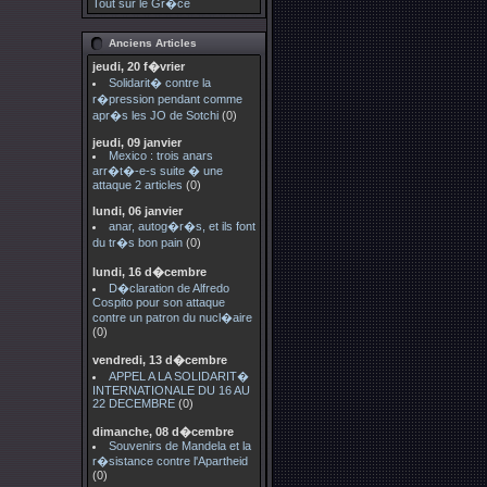
Tout sur le Gr�ce
Anciens Articles
jeudi, 20 f�vrier
Solidarit� contre la
r�pression pendant comme
apr�s les JO de Sotchi
(0)
jeudi, 09 janvier
Mexico : trois anars
arr�t�-e-s suite � une
attaque 2 articles
(0)
lundi, 06 janvier
anar, autog�r�s, et ils font
du tr�s bon pain
(0)
lundi, 16 d�cembre
D�claration de Alfredo
Cospito pour son attaque
contre un patron du nucl�aire
(0)
vendredi, 13 d�cembre
APPEL A LA SOLIDARIT�
INTERNATIONALE DU 16 AU
22 DECEMBRE
(0)
dimanche, 08 d�cembre
Souvenirs de Mandela et la
r�sistance contre l'Apartheid
(0)