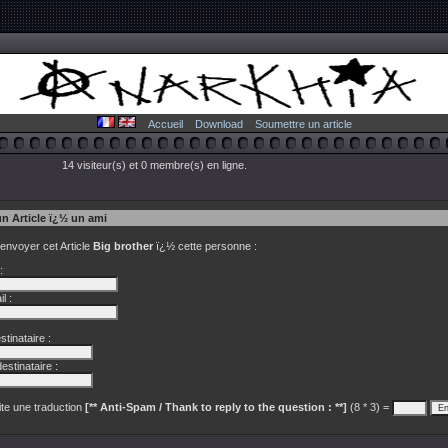
Accueil
Download
Soumettre un article
14 visiteur(s) et 0 membre(s) en ligne.
un Article ï¿½ un ami
 envoyer cet Article
Big brother
ï¿½ cette personne :
:
l :
tinataire :
estinataire :
te une traduction
[** Anti-Spam / Thank to reply to the question : **]
(8 * 3) =