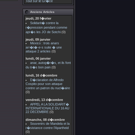
Tout sur le Gr�ce
Anciens Articles
jeudi, 20 f�vrier
Solidarit� contre la
r�pression pendant comme
apr�s les JO de Sotchi
(0)
jeudi, 09 janvier
Mexico : trois anars
arr�t�-e-s suite � une
attaque 2 articles
(0)
lundi, 06 janvier
anar, autog�r�s, et ils font
du tr�s bon pain
(0)
lundi, 16 d�cembre
D�claration de Alfredo
Cospito pour son attaque
contre un patron du nucl�aire
(0)
vendredi, 13 d�cembre
APPEL A LA SOLIDARIT�
INTERNATIONALE DU 16 AU
22 DECEMBRE
(0)
dimanche, 08 d�cembre
Souvenirs de Mandela et la
r�sistance contre l'Apartheid
(0)