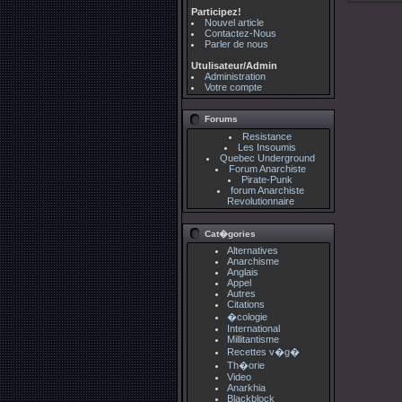
Participez!
Nouvel article
Contactez-Nous
Parler de nous
Utulisateur/Admin
Administration
Votre compte
Forums
Resistance
Les Insoumis
Quebec Underground
Forum Anarchiste
Pirate-Punk
forum Anarchiste
Revolutionnaire
Cat�gories
Alternatives
Anarchisme
Anglais
Appel
Autres
Citations
�cologie
International
Millitantisme
Recettes v�g�
Th�orie
Video
Anarkhia
Blackblock