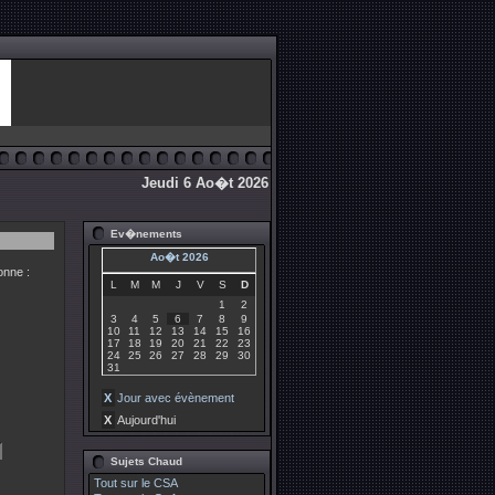
Jeudi 6 Ao�t 2026
Ev�nements
Ao�t 2026
onne :
L
M
M
J
V
S
D
1
2
3
4
5
6
7
8
9
10
11
12
13
14
15
16
17
18
19
20
21
22
23
24
25
26
27
28
29
30
31
X
Jour avec évènement
X
Aujourd'hui
Sujets Chaud
Tout sur le CSA