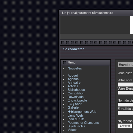
Un journal purement révolutionnaire
Se connecter
Menu
Envoi d'
Nouvelles
Vous allez
Accueil
Agenda
Votre nom 
Annuaire
Articles
Votre E-mai
Bibliotheque
Compilation
Downloads
Encyclopedie
Nom du des
FAQ Anar
Gallerie
E-mail du d
H�bergement Web
Liens Web
Plan du Site
Nï¿½cessi
Poemes et Chansons
Sujets actifs
Videos