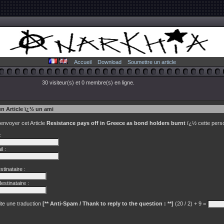
Accueil
Download
Soumettre un article
30 visiteur(s) et 0 membre(s) en ligne.
un Article ï¿½ un ami
 envoyer cet Article
Resistance pays off in Greece as bond holders burnt
ï¿½ cette pers
:
l :
tinataire :
estinataire :
te une traduction
[** Anti-Spam / Thank to reply to the question : **]
(20 / 2) + 9 =