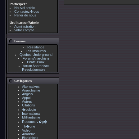
Participez!
Nouvel article
Contactez-Nous
Parler de nous
Utulisateur/Admin
Administration
Votre compte
Forums
Resistance
Les Insoumis
Quebec Underground
Forum Anarchiste
Pirate-Punk
forum Anarchiste
Revolutionnaire
Cat�gories
Alternatives
Anarchisme
Anglais
Appel
Autres
Citations
�cologie
International
Millitantisme
Recettes v�g�
Th�orie
Video
Anarkhia
Blackblock