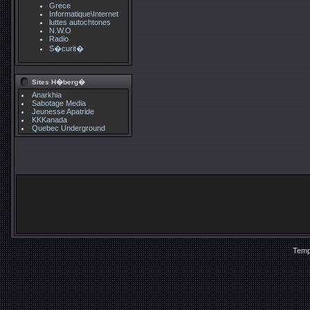
Grece
Informatique\Internet
luttes autochtones
N.W.O
Radio
S�curit�
Sites H�berg�
Anarkhia
Sabotage Media
Jeunesse Apatride
KKKanada
Quebec Underground
Temp