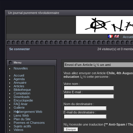
Un journal purement révolutionnaire
Accuei
Se connecter
24 visiteur(s) et 0 membr
Menu
Envoi d'un Article ï¿½ un ami
Nouvelles
Vous allez envoyer cet Article
Chile, 4th Augus
Accueil
education
ï¿½ cette personne :
Agenda
Annuaire
Votre nom :
Articles
Bibliotheque
Votre E-mail :
Compilation
Downloads
Encyclopedie
FAQ Anar
Nom du destinataire :
Gallerie
H�bergement Web
E-mail du destinataire :
Liens Web
Plan du Site
Poemes et Chansons
Nï¿½cessite une traduction
[** Anti-Spam / Tha
Sujets actifs
Videos