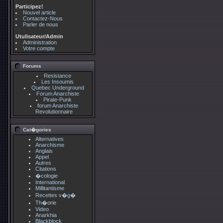
Participez!
Nouvel article
Contactez-Nous
Parler de nous
Utulisateur/Admin
Administration
Votre compte
Forums
Resistance
Les Insoumis
Quebec Underground
Forum Anarchiste
Pirate-Punk
forum Anarchiste
Revolutionnaire
Cat�gories
Alternatives
Anarchisme
Anglais
Appel
Autres
Citations
�cologie
International
Millitantisme
Recettes v�g�
Th�orie
Video
Anarkhia
Blackblock