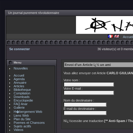
Un journal purement révolutionnaire
Accuei
Se connecter
36 visiteur(s) et 0 membr
Menu
Envoi d'un Article ï¿½ un ami
Nouvelles
Vous allez envoyer cet Article
CARLO GIULIANI 
Accueil
Agenda
Votre nom :
Annuaire
Articles
Votre E-mail :
Bibliotheque
Compilation
Downloads
Encyclopedie
Nom du destinataire :
FAQ Anar
Gallerie
E-mail du destinataire :
H�bergement Web
Liens Web
Plan du Site
Nï¿½cessite une traduction
[** Anti-Spam / Tha
Poemes et Chansons
Sujets actifs
Videos