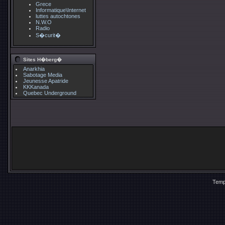
Grece
Informatique\Internet
luttes autochtones
N.W.O
Radio
S�curit�
Sites H�berg�
Anarkhia
Sabotage Media
Jeunesse Apatride
KKKanada
Quebec Underground
Temp