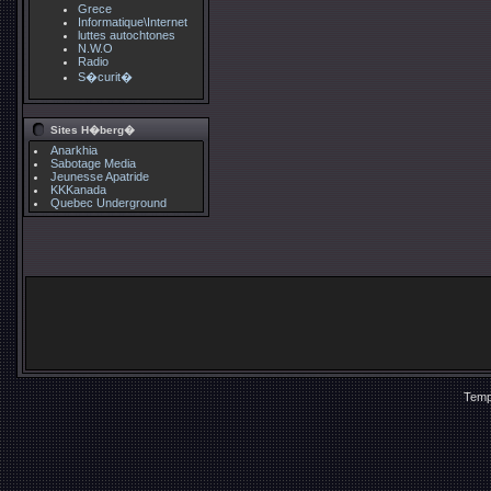
Grece
Informatique\Internet
luttes autochtones
N.W.O
Radio
S�curit�
Sites H�berg�
Anarkhia
Sabotage Media
Jeunesse Apatride
KKKanada
Quebec Underground
Temp