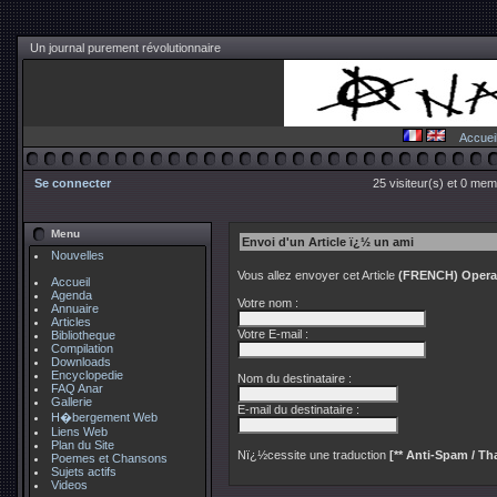
Un journal purement révolutionnaire
Accuei
Se connecter
25 visiteur(s) et 0 mem
Menu
Envoi d'un Article ï¿½ un ami
Nouvelles
Vous allez envoyer cet Article
(FRENCH) Oper
Accueil
Agenda
Votre nom :
Annuaire
Articles
Votre E-mail :
Bibliotheque
Compilation
Downloads
Encyclopedie
Nom du destinataire :
FAQ Anar
Gallerie
E-mail du destinataire :
H�bergement Web
Liens Web
Plan du Site
Nï¿½cessite une traduction
[** Anti-Spam / Tha
Poemes et Chansons
Sujets actifs
Videos