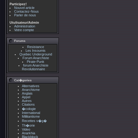
Participez!
Nouvel article
Contactez-Nous
Parler de nous
Utulisateur/Admin
Administration
Votre compte
Forums
Resistance
Les Insoumis
Quebec Underground
Forum Anarchiste
Pirate-Punk
forum Anarchiste
Revolutionnaire
Cat�gories
Alternatives
Anarchisme
Anglais
Appel
Autres
Citations
�cologie
International
Millitantisme
Recettes v�g�
Th�orie
Video
Anarkhia
Blackblock