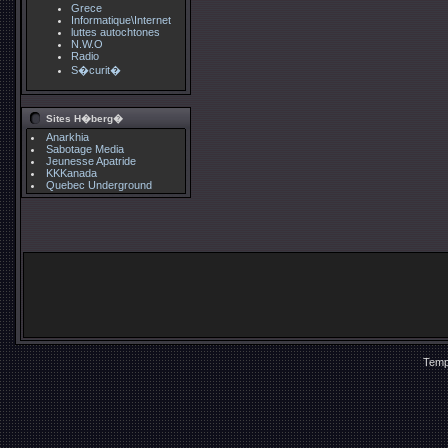
Grece
Informatique\Internet
luttes autochtones
N.W.O
Radio
S�curit�
Sites H�berg�
Anarkhia
Sabotage Media
Jeunesse Apatride
KKKanada
Quebec Underground
Temp