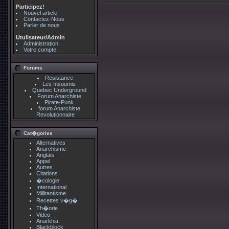
Participez!
Nouvel article
Contactez-Nous
Parler de nous
Utulisateur/Admin
Administration
Votre compte
Forums
Resistance
Les Insoumis
Quebec Underground
Forum Anarchiste
Pirate-Punk
forum Anarchiste
Revolutionnaire
Cat�gories
Alternatives
Anarchisme
Anglais
Appel
Autres
Citations
�cologie
International
Millitantisme
Recettes v�g�
Th�orie
Video
Anarkhia
Blackblock