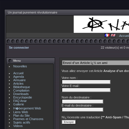
Un journal purement révolutionnaire
Accuei
Se connecter
22 visiteur(s) et 0 
Menu
Envoi d'un Article ï¿½ un ami
Nouvelles
Vous allez envoyer cet Article
Analyse d'un doss
Accueil
Agenda
Votre nom :
Annuaire
Articles
Votre E-mail :
Bibliotheque
Compilation
Downloads
Encyclopedie
Nom du destinataire :
FAQ Anar
Gallerie
E-mail du destinataire :
H�bergement Web
Liens Web
Plan du Site
Nï¿½cessite une traduction
[** Anti-Spam / Tha
Poemes et Chansons
Sujets actifs
Videos