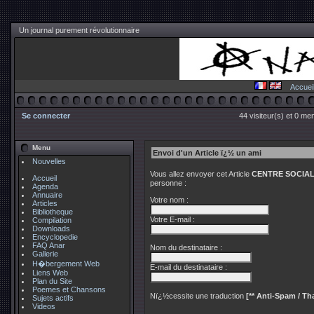
Un journal purement révolutionnaire
Accuei
Se connecter
44 visiteur(s) et 0 me
Menu
Envoi d'un Article ï¿½ un ami
Nouvelles
Vous allez envoyer cet Article
CENTRE SOCIAL
Accueil
personne :
Agenda
Annuaire
Votre nom :
Articles
Bibliotheque
Votre E-mail :
Compilation
Downloads
Encyclopedie
FAQ Anar
Nom du destinataire :
Gallerie
H�bergement Web
E-mail du destinataire :
Liens Web
Plan du Site
Poemes et Chansons
Nï¿½cessite une traduction
[** Anti-Spam / Tha
Sujets actifs
Videos