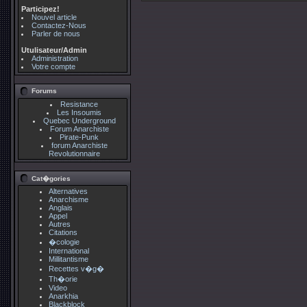
Participez!
Nouvel article
Contactez-Nous
Parler de nous
Utulisateur/Admin
Administration
Votre compte
Forums
Resistance
Les Insoumis
Quebec Underground
Forum Anarchiste
Pirate-Punk
forum Anarchiste
Revolutionnaire
Cat�gories
Alternatives
Anarchisme
Anglais
Appel
Autres
Citations
�cologie
International
Millitantisme
Recettes v�g�
Th�orie
Video
Anarkhia
Blackblock