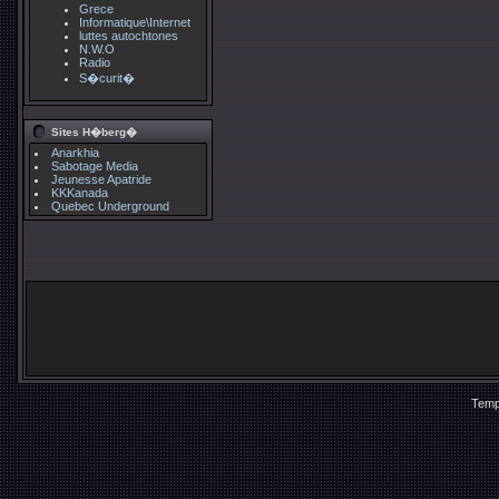
Grece
Informatique\Internet
luttes autochtones
N.W.O
Radio
S�curit�
Sites H�berg�
Anarkhia
Sabotage Media
Jeunesse Apatride
KKKanada
Quebec Underground
Temp