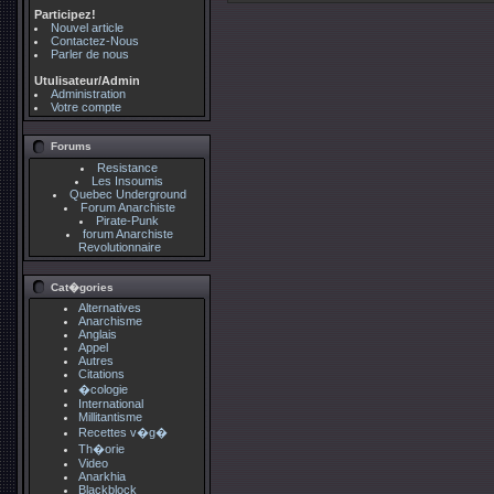
Participez!
Nouvel article
Contactez-Nous
Parler de nous
Utulisateur/Admin
Administration
Votre compte
Forums
Resistance
Les Insoumis
Quebec Underground
Forum Anarchiste
Pirate-Punk
forum Anarchiste
Revolutionnaire
Cat�gories
Alternatives
Anarchisme
Anglais
Appel
Autres
Citations
�cologie
International
Millitantisme
Recettes v�g�
Th�orie
Video
Anarkhia
Blackblock