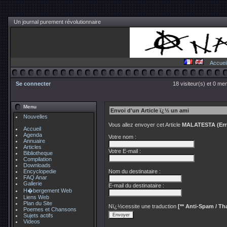
Un journal purement révolutionnaire
Accuei
Se connecter
18 visiteur(s) et 0 me
Menu
Envoi d'un Article ï¿½ un ami
Nouvelles
Vous allez envoyer cet Article
MALATESTA (Erric
Accueil
Agenda
Votre nom :
Annuaire
Articles
Votre E-mail :
Bibliotheque
Compilation
Downloads
Encyclopedie
Nom du destinataire :
FAQ Anar
Gallerie
E-mail du destinataire :
H�bergement Web
Liens Web
Plan du Site
Nï¿½cessite une traduction
[** Anti-Spam / Tha
Poemes et Chansons
Sujets actifs
Videos