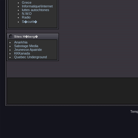
Grece
Informatique\Internet
luttes autochtones
N.W.O
Radio
S�curit�
Sites H�berg�
Anarkhia
Sabotage Media
Jeunesse Apatride
KKKanada
Quebec Underground
Temp