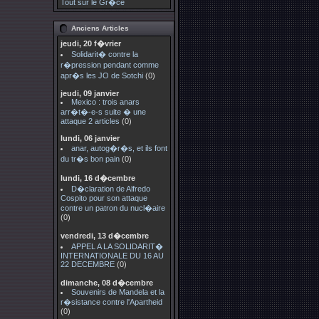
Tout sur le Gr�ce
Anciens Articles
jeudi, 20 f�vrier
Solidarit� contre la
r�pression pendant comme
apr�s les JO de Sotchi
(0)
jeudi, 09 janvier
Mexico : trois anars
arr�t�-e-s suite � une
attaque 2 articles
(0)
lundi, 06 janvier
anar, autog�r�s, et ils font
du tr�s bon pain
(0)
lundi, 16 d�cembre
D�claration de Alfredo
Cospito pour son attaque
contre un patron du nucl�aire
(0)
vendredi, 13 d�cembre
APPEL A LA SOLIDARIT�
INTERNATIONALE DU 16 AU
22 DECEMBRE
(0)
dimanche, 08 d�cembre
Souvenirs de Mandela et la
r�sistance contre l'Apartheid
(0)