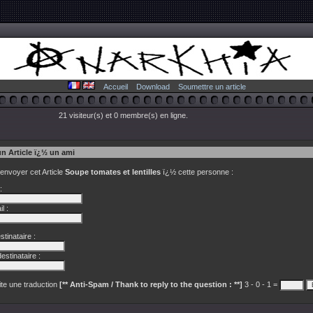
Accueil
Download
Soumettre un article
21 visiteur(s) et 0 membre(s) en ligne.
un Article ï¿½ un ami
 envoyer cet Article
Soupe tomates et lentilles
ï¿½ cette personne :
:
l :
tinataire :
estinataire :
te une traduction
[** Anti-Spam / Thank to reply to the question : **]
3 - 0 - 1 =