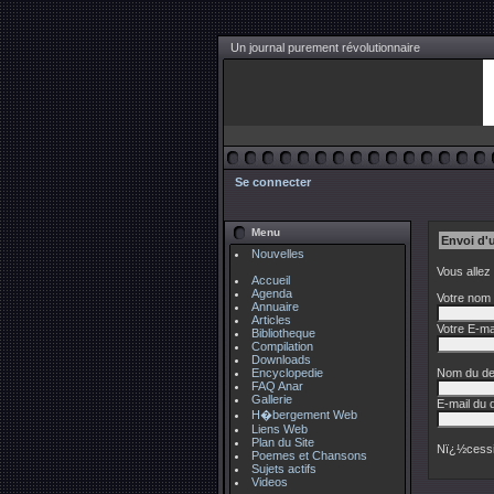
Un journal purement révolutionnaire
Se connecter
Menu
Envoi d'
Nouvelles
Vous allez
Accueil
Agenda
Votre nom 
Annuaire
Articles
Votre E-mai
Bibliotheque
Compilation
Downloads
Encyclopedie
Nom du des
FAQ Anar
Gallerie
E-mail du d
H�bergement Web
Liens Web
Plan du Site
Nï¿½cessi
Poemes et Chansons
Sujets actifs
Videos