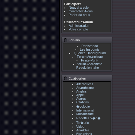
Participez!
Nouvel article
Contactez-Nous
Parler de nous
Utulisateur/Admin
Administration
Votre compte
Forums
Resistance
Les Insoumis
Quebec Underground
Forum Anarchiste
Pirate-Punk
forum Anarchiste
Revolutionnaire
Cat�gories
Alternatives
Anarchisme
Anglais
Appel
Autres
Citations
�cologie
International
Millitantisme
Recettes v�g�
Th�orie
Video
Anarkhia
Blackblock