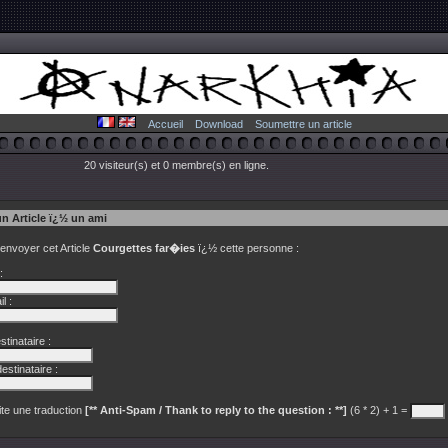
Accueil
Download
Soumettre un article
20 visiteur(s) et 0 membre(s) en ligne.
un Article ï¿½ un ami
 envoyer cet Article
Courgettes far�ies
ï¿½ cette personne :
:
l :
tinataire :
estinataire :
te une traduction
[** Anti-Spam / Thank to reply to the question : **]
(6 * 2) + 1 =