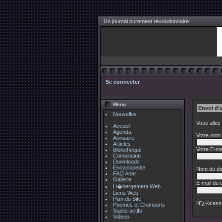
Un journal purement révolutionnaire
Se connecter
Menu
Envoi d'
Nouvelles
Vous allez
Accueil
Agenda
Votre nom 
Annuaire
Articles
Votre E-mai
Bibliotheque
Compilation
Downloads
Encyclopedie
Nom du des
FAQ Anar
Gallerie
E-mail du d
H�bergement Web
Liens Web
Plan du Site
Nï¿½cessi
Poemes et Chansons
Sujets actifs
Videos