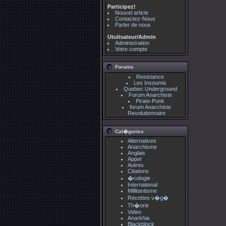
Participez!
Nouvel article
Contactez-Nous
Parler de nous
Utulisateur/Admin
Administration
Votre compte
Forums
Resistance
Les Insoumis
Quebec Underground
Forum Anarchiste
Pirate-Punk
forum Anarchiste
Revolutionnaire
Cat�gories
Alternatives
Anarchisme
Anglais
Appel
Autres
Citations
�cologie
International
Millitantisme
Recettes v�g�
Th�orie
Video
Anarkhia
Blackblock