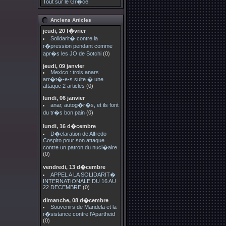
Tout sur le Gr�ce
Anciens Articles
jeudi, 20 f�vrier
Solidarit� contre la
r�pression pendant comme
apr�s les JO de Sotchi
(0)
jeudi, 09 janvier
Mexico : trois anars
arr�t�-e-s suite � une
attaque 2 articles
(0)
lundi, 06 janvier
anar, autog�r�s, et ils font
du tr�s bon pain
(0)
lundi, 16 d�cembre
D�claration de Alfredo
Cospito pour son attaque
contre un patron du nucl�aire
(0)
vendredi, 13 d�cembre
APPEL A LA SOLIDARIT�
INTERNATIONALE DU 16 AU
22 DECEMBRE
(0)
dimanche, 08 d�cembre
Souvenirs de Mandela et la
r�sistance contre l'Apartheid
(0)