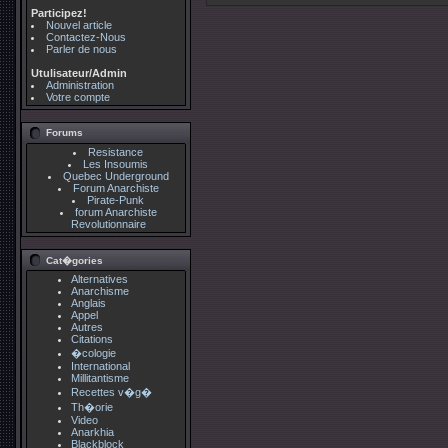
Participez!
Nouvel article
Contactez-Nous
Parler de nous
Utulisateur/Admin
Administration
Votre compte
Forums
Resistance
Les Insoumis
Quebec Underground
Forum Anarchiste
Pirate-Punk
forum Anarchiste
Revolutionnaire
Cat�gories
Alternatives
Anarchisme
Anglais
Appel
Autres
Citations
�cologie
International
Millitantisme
Recettes v�g�
Th�orie
Video
Anarkhia
Blackblock