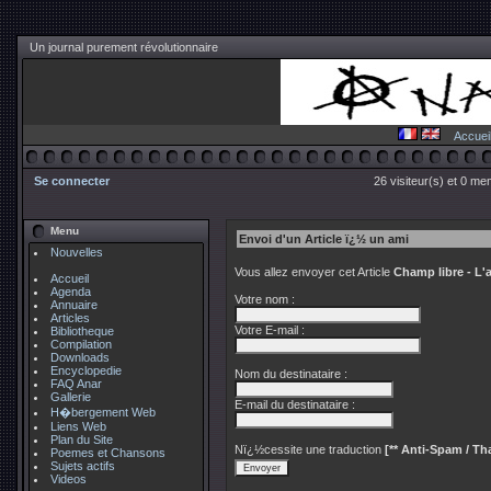
Un journal purement révolutionnaire
Accuei
Se connecter
26 visiteur(s) et 0 me
Menu
Envoi d'un Article ï¿½ un ami
Nouvelles
Vous allez envoyer cet Article
Champ libre - L
Accueil
Agenda
Votre nom :
Annuaire
Articles
Votre E-mail :
Bibliotheque
Compilation
Downloads
Encyclopedie
Nom du destinataire :
FAQ Anar
Gallerie
E-mail du destinataire :
H�bergement Web
Liens Web
Plan du Site
Nï¿½cessite une traduction
[** Anti-Spam / Tha
Poemes et Chansons
Sujets actifs
Videos