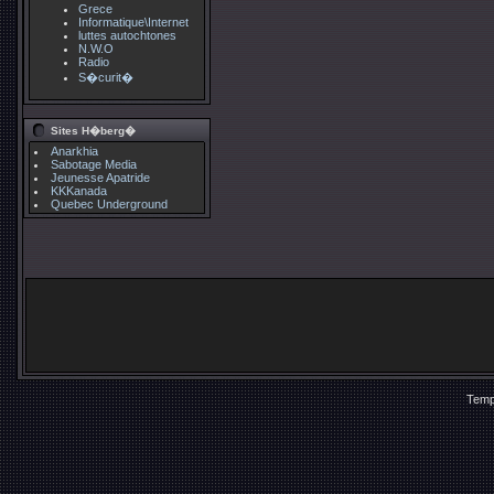
Grece
Informatique\Internet
luttes autochtones
N.W.O
Radio
S�curit�
Sites H�berg�
Anarkhia
Sabotage Media
Jeunesse Apatride
KKKanada
Quebec Underground
Temp