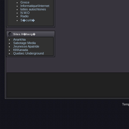
Grece
Informatique\Internet
luttes autochtones
N.W.O
Radio
S�curit�
Sites H�berg�
Anarkhia
Sabotage Media
Jeunesse Apatride
KKKanada
Quebec Underground
Temp