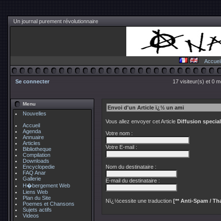
Un journal purement révolutionnaire
Accuei
Se connecter
17 visiteur(s) et 0 
Menu
Envoi d'un Article ï¿½ un ami
Nouvelles
Vous allez envoyer cet Article
Diffusion specia
Accueil
Agenda
Votre nom :
Annuaire
Articles
Votre E-mail :
Bibliotheque
Compilation
Downloads
Encyclopedie
Nom du destinataire :
FAQ Anar
Gallerie
E-mail du destinataire :
H�bergement Web
Liens Web
Plan du Site
Nï¿½cessite une traduction
[** Anti-Spam / Tha
Poemes et Chansons
Sujets actifs
Videos