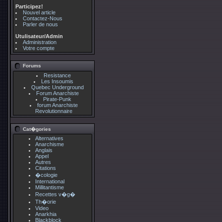
Participez!
Nouvel article
Contactez-Nous
Parler de nous
Utulisateur/Admin
Administration
Votre compte
Forums
Resistance
Les Insoumis
Quebec Underground
Forum Anarchiste
Pirate-Punk
forum Anarchiste
Revolutionnaire
Cat�gories
Alternatives
Anarchisme
Anglais
Appel
Autres
Citations
�cologie
International
Millitantisme
Recettes v�g�
Th�orie
Video
Anarkhia
Blackblock