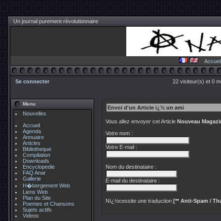
Un journal purement révolutionnaire
Accuei
Se connecter
22 visiteur(s) et 0 
Menu
Envoi d'un Article ï¿½ un ami
Nouvelles
Vous allez envoyer cet Article
Nouveau Magazin
Accueil
Agenda
Votre nom :
Annuaire
Articles
Votre E-mail :
Bibliotheque
Compilation
Downloads
Encyclopedie
Nom du destinataire :
FAQ Anar
Gallerie
E-mail du destinataire :
H�bergement Web
Liens Web
Plan du Site
Nï¿½cessite une traduction
[** Anti-Spam / Tha
Poemes et Chansons
Sujets actifs
Videos