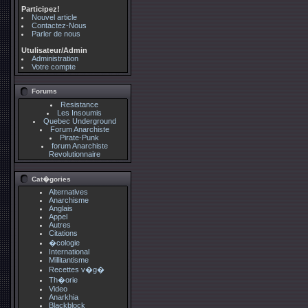
Participez!
Nouvel article
Contactez-Nous
Parler de nous
Utulisateur/Admin
Administration
Votre compte
Forums
Resistance
Les Insoumis
Quebec Underground
Forum Anarchiste
Pirate-Punk
forum Anarchiste
Revolutionnaire
Cat�gories
Alternatives
Anarchisme
Anglais
Appel
Autres
Citations
�cologie
International
Millitantisme
Recettes v�g�
Th�orie
Video
Anarkhia
Blackblock