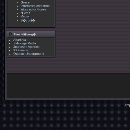
Grece
Informatique\Internet
luttes autochtones
N.W.O
Radio
S�curit�
Sites H�berg�
Anarkhia
Sabotage Media
Jeunesse Apatride
KKKanada
Quebec Underground
Temp