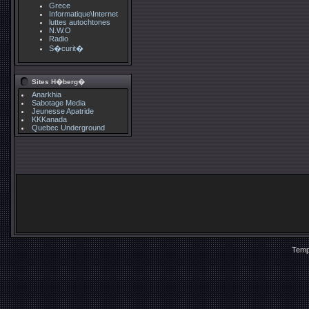
Grece
Informatique\Internet
luttes autochtones
N.W.O
Radio
S�curit�
Sites H�berg�
Anarkhia
Sabotage Media
Jeunesse Apatride
KKKanada
Quebec Underground
Temp