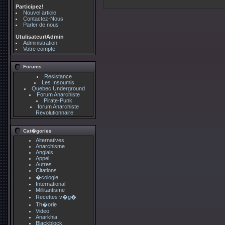
Participez!
Nouvel article
Contactez-Nous
Parler de nous
Utulisateur/Admin
Administration
Votre compte
Forums
Resistance
Les Insoumis
Quebec Underground
Forum Anarchiste
Pirate-Punk
forum Anarchiste
Revolutionnaire
Cat�gories
Alternatives
Anarchisme
Anglais
Appel
Autres
Citations
�cologie
International
Millitantisme
Recettes v�g�
Th�orie
Video
Anarkhia
Blackblock