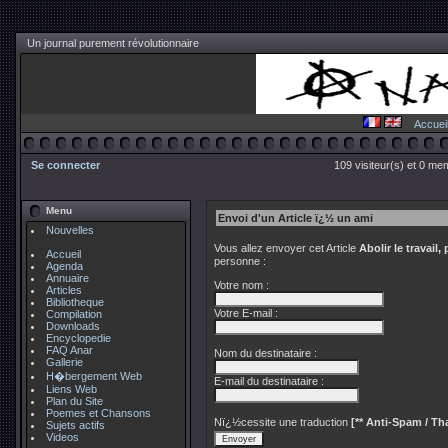
Un journal purement révolutionnaire
Accuei
Se connecter
109 visiteur(s) et 0 me
Menu
Envoi d'un Article ï¿½ un ami
Nouvelles
Vous allez envoyer cet Article
Abolir le travail
Accueil
personne :
Agenda
Annuaire
Votre nom :
Articles
Bibliotheque
Votre E-mail :
Compilation
Downloads
Encyclopedie
FAQ Anar
Nom du destinataire :
Gallerie
H�bergement Web
E-mail du destinataire :
Liens Web
Plan du Site
Poemes et Chansons
Nï¿½cessite une traduction
[** Anti-Spam / Tha
Sujets actifs
Videos