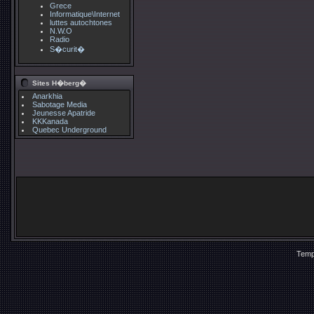
Grece
Informatique\Internet
luttes autochtones
N.W.O
Radio
S�curit�
Sites H�berg�
Anarkhia
Sabotage Media
Jeunesse Apatride
KKKanada
Quebec Underground
Temp