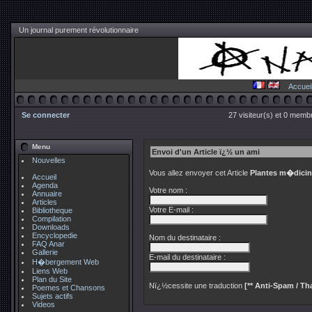
Un journal purement révolutionnaire
Accuei
Se connecter
27 visiteur(s) et 0 membr
Menu
Envoi d'un Article ï¿½ un ami
Nouvelles
Vous allez envoyer cet Article
Plantes m�dicin
Accueil
Agenda
Votre nom :
Annuaire
Articles
Votre E-mail :
Bibliotheque
Compilation
Downloads
Encyclopedie
Nom du destinataire :
FAQ Anar
Gallerie
E-mail du destinataire :
H�bergement Web
Liens Web
Plan du Site
Nï¿½cessite une traduction
[** Anti-Spam / Tha
Poemes et Chansons
Sujets actifs
Videos