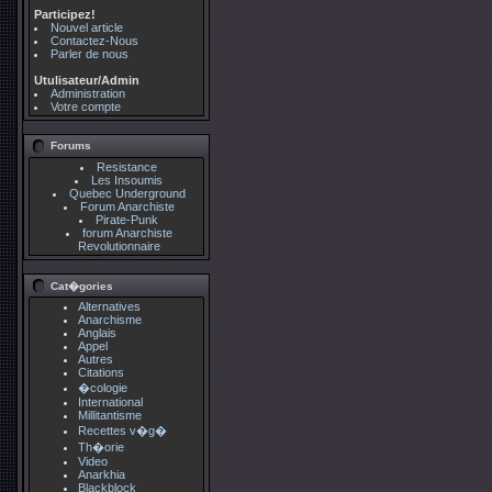
Participez!
Nouvel article
Contactez-Nous
Parler de nous
Utulisateur/Admin
Administration
Votre compte
Forums
Resistance
Les Insoumis
Quebec Underground
Forum Anarchiste
Pirate-Punk
forum Anarchiste
Revolutionnaire
Cat�gories
Alternatives
Anarchisme
Anglais
Appel
Autres
Citations
�cologie
International
Millitantisme
Recettes v�g�
Th�orie
Video
Anarkhia
Blackblock