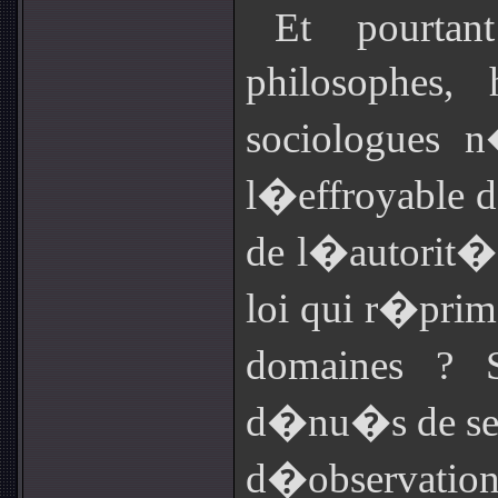
Et pourtant
philosophes
sociologues n
l�effroyable 
de l�autorit� 
loi qui r�prim
domaines ? S
d�nu�s de sens
d�observ