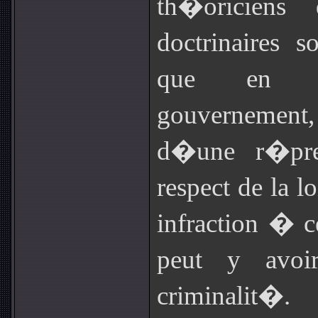
th�oriciens
doctrinaires s
que en l
gouvernement,
d�une r�pres
respect de la l
infraction � c
peut y avoi
criminalit�.