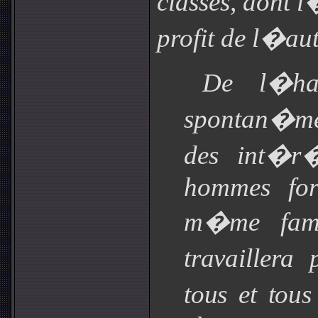
classes, dont 
profit de l�aut
De l�har
spontan�me
des int�r�
hommes for
m�me fami
travaillera
tous et tou