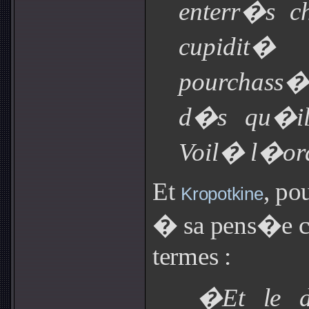
enterr�s c
cupidit�
pourchass�
d�s qu�ils
Voil� l�or
Et
, po
Kropotkine
� sa pens�e co
termes :
�Et le d