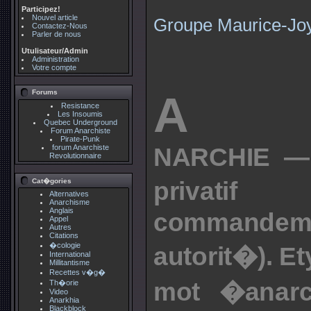
Participez!
Nouvel article
Groupe Maurice-Jo
Contactez-Nous
Parler de nous
Utulisateur/Admin
Administration
Votre compte
Forums
A
Resistance
Les Insoumis
Quebec Underground
Forum Anarchiste
Pirate-Punk
NARCHIE ―
forum Anarchiste
Revolutionnaire
priva
Cat�gories
Alternatives
Anarchisme
Anglais
commande
Appel
Autres
Citations
�cologie
autorit�). E
International
Millitantisme
Recettes v�g�
mot �anarc
Th�orie
Video
Anarkhia
Blackblock