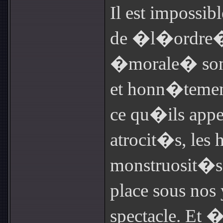
Il est impossib
de �l�ordre� 
�morale� son
et honn�temen
ce qu�ils app
atrocit�s, les h
monstruosit�s
place sous nos
spectacle. Et 