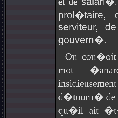
salari�, 
et de
prol�taire
serviteur, d
gouvern�.
On con�oit 
mot �ana
insidieusem
d�tourn� de sa
qu�il ait �t