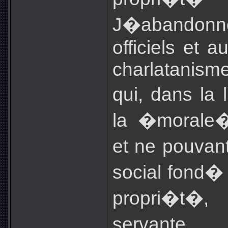
J�abandon
officiels et 
charlatanism
qui, dans la 
la �morale�
et ne pouvan
social fond� 
propri�t�
servante