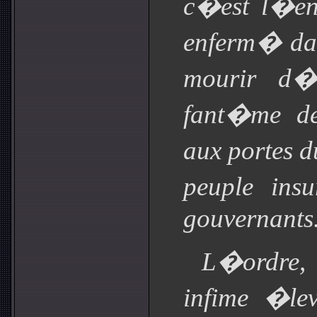
c�est l�en
enferm� da
mourir d�i
fant�me de
aux portes d
peuple ins
gouvernants
L�ordre,
infime �le