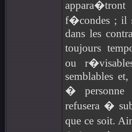
appara�tro
f�condes ; il
dans les contr
toujours temp
ou r�visable
semblables et,
� personne s
refusera � su
que ce soit. A