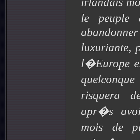
irlandais m
le peuple
abandon
luxuriante,
l�Europe en
quelconqu
risquera d
apr�s avoi
mois de pl