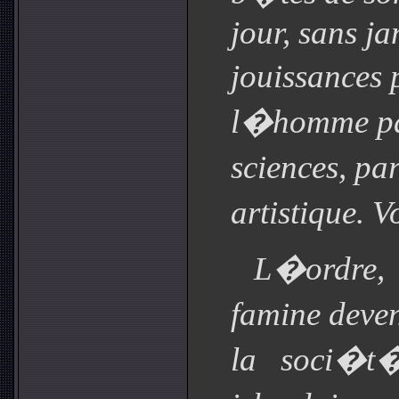
jour, sans j
jouissances
l�homme pa
sciences, pa
artistique. 
L�ordre, 
famine deve
la soci�t