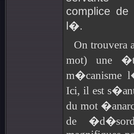
complice de c
l�.
On trouvera 
mot) une �t
m�canisme l�g
Ici, il est s�a
du mot �anarch
de �d�sord