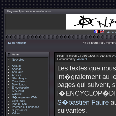
Un journal purement révolutionnaire
Accuei
Se connecter
47 visiteur(s) et 0 membre
Menu
Postï¿½ le jeudi 24 ao�t 2006 @ 01:43:45 by
Contributed by:
AnarchOi
Nouvelles
Accueil
Les textes que nou
Agenda
Annuaire
int�gralement au le
Articles
Bibliotheque
Compilation
pages qui suivent, s
Downloads
Encyclopedie
FAQ Anar
l�ENCYCLOP�DIE
Gallerie
H�bergement Web
S�bastien Faure
au
Liens Web
Plan du Site
Poemes et Chansons
suivantes.
Sujets actifs
Videos