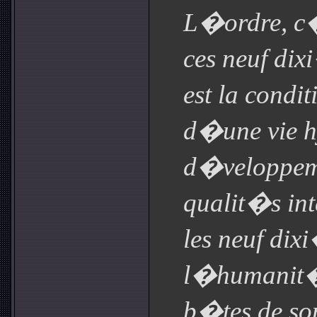
L�ordre, c�
ces neuf dix
est la condi
d�une vie 
d�veloppeme
qualit�s int
les neuf dix
l�humanit
b�tes de som