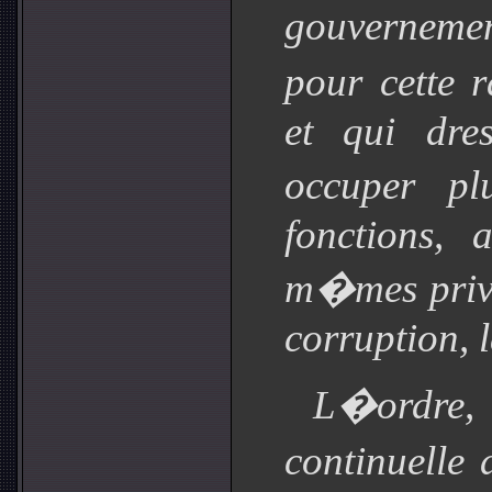
gouverneme
pour cette 
et qui dre
occuper p
fonctions, 
m�mes privi
corruption, l
L�ordre
continuell