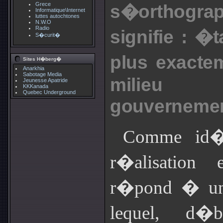
Grece
s�orthogra
Informatique\Internet
luttes autochtones
N.W.O
Radio
signifie : �
S�curit�
plus exacte
Sites H�berg�
Anarkhia
Sabotage Media
milieu 
Jeunesse Apatride
KKKanada
Quebec Underground
gouvernemen
Comme id�a
r�alisation e
r�pond � 
lequel, d�