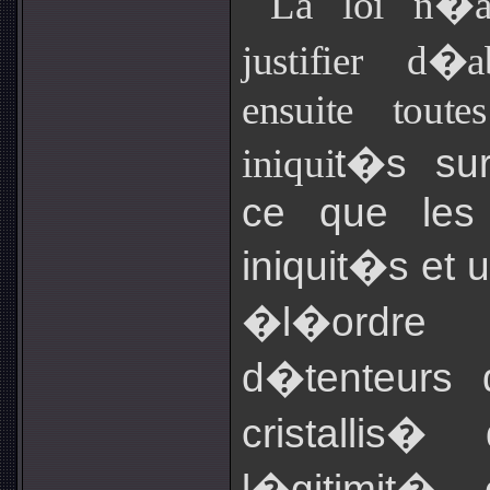
La loi n�a
justifier d�
ensuite toute
t�s sur
iniqui
ce que les 
iniquit�s et 
�l�ordre
d�tenteurs 
cristallis
l�gitimit� 