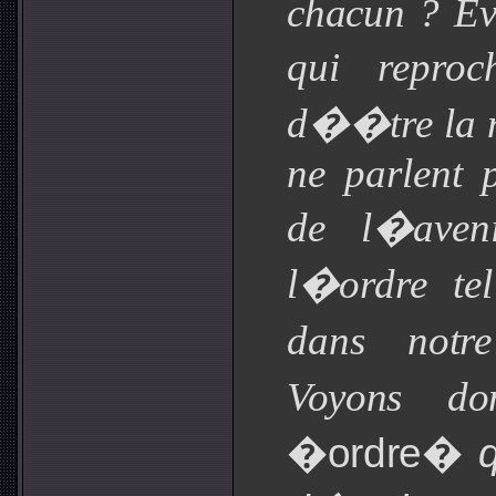
chacun ?
Ev
qui repro
d��tre la 
ne parlent 
de l�aveni
l�ordre te
dans
notr
Voyons do
�ordre
�
q