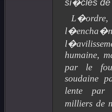
si�cles de 
L�ordre, 
l�encha�ne
l�aviliss
humaine, ma
par le fo
soudaine pa
lente par 
milliers de