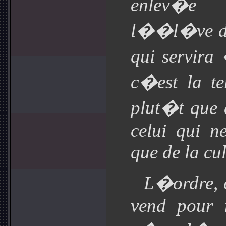
enlev�e
l��l�ve du
qui servira 
c�est la te
plut�t que
celui qui 
que de la cul
L�ordre, 
vend pour n