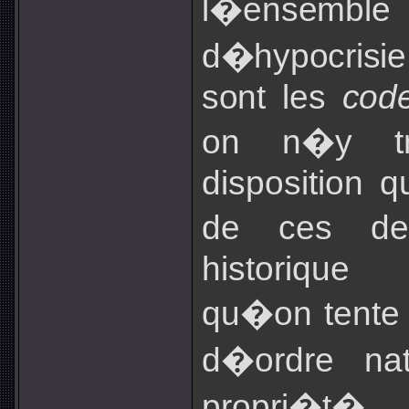
l�en
semble
d�hypocrisie
sont les
code
on n�y tr
disposition q
de ces deu
historique 
qu�on tente d
d�ordre nat
propri�t�