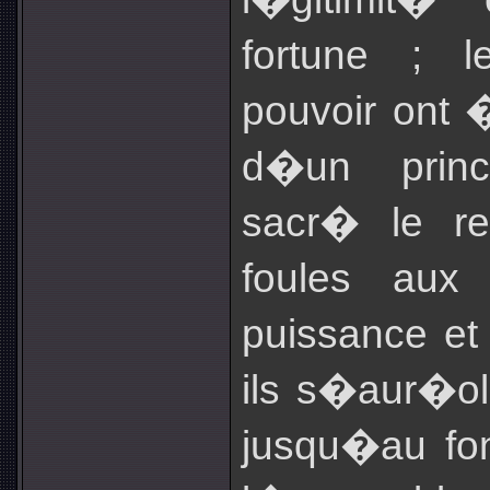
fortune ; 
pouvoir ont 
d�un princ
sacr� le r
foules aux
puissance et
ils s�aur�ole
jusqu�au fon