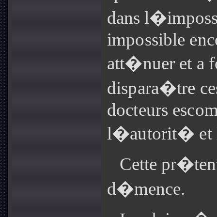
dans l�impos
impossible enc
att�nuer et a fo
dispara�tre ces
docteurs escom
l�autorit� et l
Cette pr�tent
d�mence.