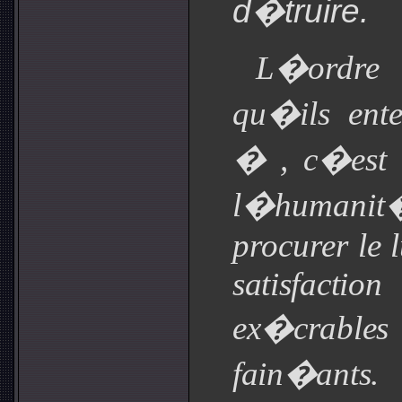
d�truire.
L�ordre 
qu�ils ent
� , c�est 
l�humanit
procurer le l
satisfaction
ex�crable
fain�ants.