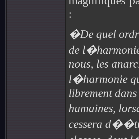
magnifiques p
:
�De quel ordre
de l�harmonie
nous, les anarc
l�harmonie q
librement dans 
humaines, lor
cessera d��tr