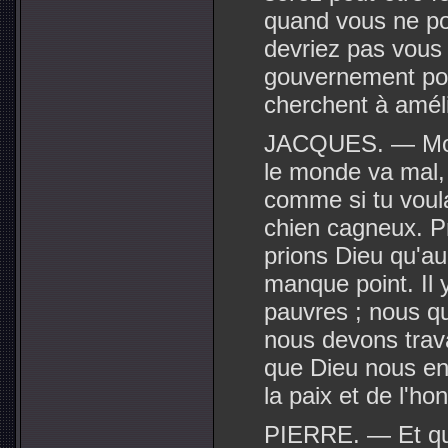
quand vous ne pou
devriez pas vous 
gouvernement pou
cherchent à améli
JACQUES. — Mon 
le monde va mal, 
comme si tu voul
chien cagneux. P
prions Dieu qu'a
manque point. Il 
pauvres ; nous qu
nous devons trava
que Dieu nous env
la paix et de l'ho
PIERRE. — Et qu