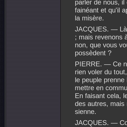
parler de nous, i
fainéant et qu'il 
la misère.
JACQUES. — Là-d
; mais revenons à 
non, que vous vou
possèdent ?
PIERRE. — Ce n'e
rien voler du tou
le peuple prenne 
mettre en commun
En faisant cela, l
des autres, mais 
sienne.
JACQUES. — Com