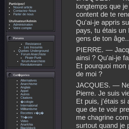
Participez!
longtemps que je d
Nouvel article
Contactez-Nous
content de te renc
Parler de nous
Qu'ai-je appris s
Utulisateur/Admin
Administration
Votre compte
pays, tu étais un
gens de ton âge...
Forums
Resistance
Les Insoumis
PIERRE. — Jacqu
Quebec Underground
Forum Anarchiste
ainsi ? Qu'ai-je f
Pirate-Punk
forum Anarchiste
Et pourquoi mon p
Revolutionnaire
de moi ?
Cat�gories
Alternatives
JACQUES. — Ne t
Anarchisme
Anglais
Appel
Pierre. Je suis vi
Autres
Citations
Et puis, j'étais si
�cologie
International
que de te voir pr
Millitantisme
Recettes v�g�
me chagrine comme
Th�orie
Video
surtout quand je
Anarkhia
Blackblock