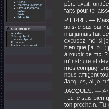
Grece
père avait fondées
Informatique\Internet
luttes autochtones
faits pour te lai
N.W.O
Radio
S�curit�
PIERRE. — Mais 
suis-je pas par h
Sites H�berg�
n'ai jamais fait 
Anarkhia
Sabotage Media
excusez-moi si je l
Jeunesse Apatride
KKKanada
Quebec Underground
bien que j'ai pu ;
à rougir de moi ?
m'instruire et dev
mes compagnons,
nous affligent to
Jacques, ai-je mé
JACQUES. — Ah ! 
! Je le sais bien 
ton prochain. Tu 