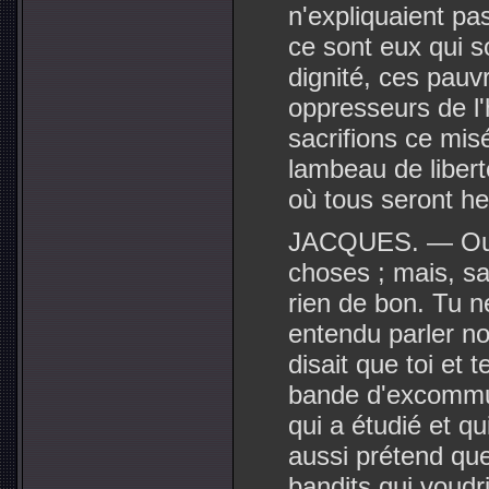
n'expliquaient pas
ce sont eux qui 
dignité, ces pauv
oppresseurs de l
sacrifions ce mis
lambeau de liberté
où tous seront h
JACQUES. — Oui, 
choses ; mais, sa
rien de bon. Tu n
entendu parler no
disait que toi et
bande d'excommun
qui a étudié et qui
aussi prétend qu
bandits qui voudr