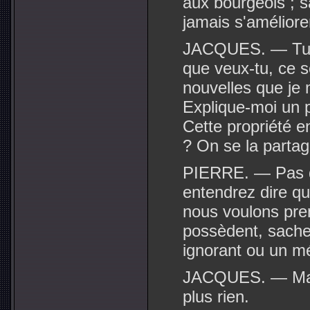
aux bourgeois ; 
jamais s'améliore
JACQUES. — Tu as 
que veux-tu, ce s
nouvelles que je 
Explique-moi un 
Cette propriété e
? On se la partag
PIERRE. — Pas d
entendrez dire q
nous voulons pren
possèdent, sachez
ignorant ou un m
JACQUES. — Mais
plus rien.