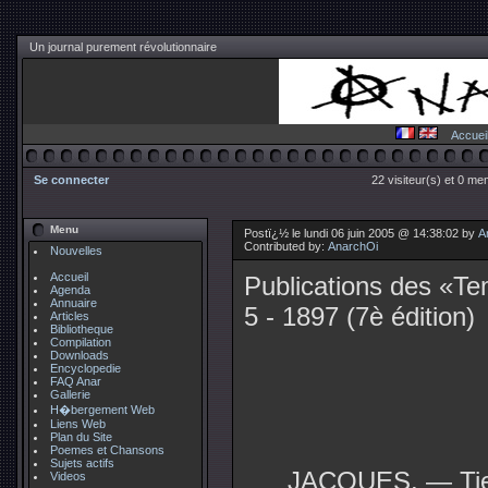
Un journal purement révolutionnaire
Accuei
Se connecter
22 visiteur(s) et 0 me
Menu
Postï¿½ le lundi 06 juin 2005 @ 14:38:02 by
A
Contributed by:
AnarchOi
Nouvelles
Accueil
Publications des «
Agenda
Annuaire
5 - 1897 (7è édition)
Articles
Bibliotheque
Compilation
Downloads
Encyclopedie
FAQ Anar
Gallerie
H�bergement Web
Liens Web
Plan du Site
Poemes et Chansons
Sujets actifs
JACQUES. — Tiens
Videos