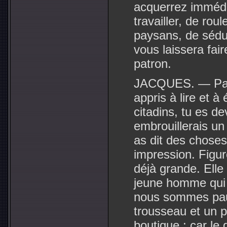
acquerrez immédi
travailler, de rou
paysans, de séduir
vous laissera fair
patron.
JACQUES. — Par 
appris à lire et à
citadins, tu es d
embrouillerais un 
as dit des choses
impression. Figure
déjà grande. Elle
jeune homme qui 
nous sommes pauvre
trousseau et un p
boutique ; car le g