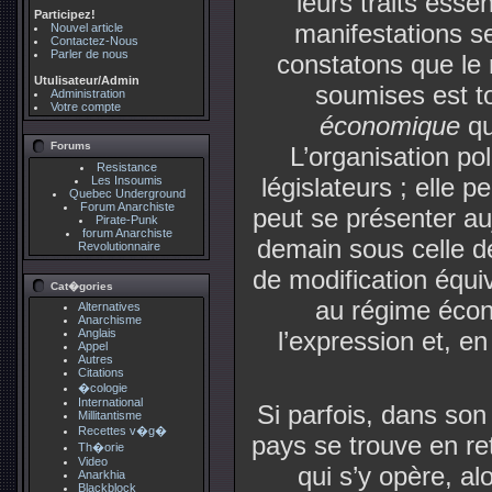
leurs traits esse
Participez!
manifestations s
Nouvel article
Contactez-Nous
Parler de nous
constatons que le
Utulisateur/Admin
soumises est t
Administration
Votre compte
économique
qu
Forums
L’organisation po
Resistance
législateurs ; elle p
Les Insoumis
Quebec Underground
Forum Anarchiste
peut se présenter au
Pirate-Punk
forum Anarchiste
demain sous celle de
Revolutionnaire
de modification équiv
Cat�gories
au régime écon
Alternatives
Anarchisme
Anglais
l’expression et, e
Appel
Autres
Citations
�cologie
International
Si parfois, dans son 
Millitantisme
Recettes v�g�
pays se trouve en re
Th�orie
Video
qui s’y opère, al
Anarkhia
Blackblock