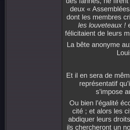
des farines, ne firen
deux « Assemblées 
dont les membres cri
les louveteaux !
e
félicitaient de leurs 
La bête anonyme aux 
Loui
Et il en sera de mêm
représentatif qu’i
s’impose au
Ou bien l’égalité éc
cité ; et alors les 
abdiquer leurs droit
ils chercheront un n