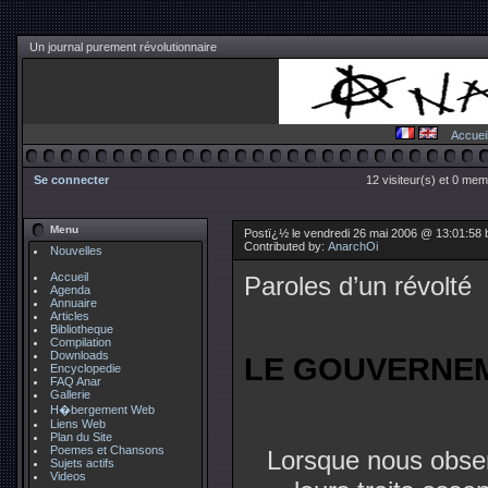
Un journal purement révolutionnaire
Accuei
Se connecter
12 visiteur(s) et 0 mem
Menu
Postï¿½ le vendredi 26 mai 2006 @ 13:01:58
Contributed by:
AnarchOi
Nouvelles
Accueil
Paroles d’un révolté
Agenda
Annuaire
Articles
Bibliotheque
Compilation
Downloads
LE GOUVERNE
Encyclopedie
FAQ Anar
Gallerie
H�bergement Web
Liens Web
Plan du Site
Poemes et Chansons
Lorsque nous obse
Sujets actifs
Videos