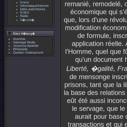
remanié, remodelé, d
Grece
Informatique\Internet
luttes autochtones
économique qui s’éta
N.W.O
Radio
que, lors d’une révol
S�curit�
modification économiq
de formule, insc
Sites H�berg�
Anarkhia
application réelle.
Sabotage Media
Jeunesse Apatride
KKKanada
l’Homme, quel que fût
Quebec Underground
qu’un document h
Liberté, �galité, Fra
de mensonge inscri
prisons, tant que la l
la base des relation
eût été aussi incon
le servage, que l
aurait pour base 
transactions et qui es