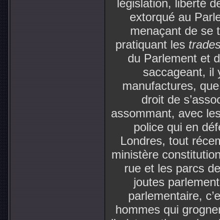
législation, liberté 
extorqué au Parlem
menaçant de se t
pratiquant les
trade
du Parlement et d
saccageant, il 
manufactures, que 
droit de s’asso
assommant, avec les 
police qui en déf
Londres, tout réce
ministère constitutio
rue et les parcs de
joutes parlementa
parlementaire, c’e
hommes qui grognent