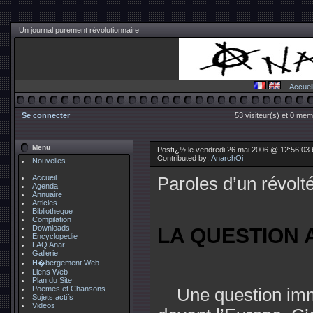
Un journal purement révolutionnaire
Accuei
Se connecter
53 visiteur(s) et 0 mem
Menu
Postï¿½ le vendredi 26 mai 2006 @ 12:56:03
Contributed by:
AnarchOi
Nouvelles
Accueil
Paroles d’un révolt
Agenda
Annuaire
Articles
Bibliotheque
Compilation
Downloads
LA QUESTION 
Encyclopedie
FAQ Anar
Gallerie
H�bergement Web
Liens Web
Plan du Site
Poemes et Chansons
Une question im
Sujets actifs
Videos