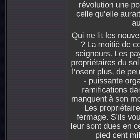
révolution une p
celle qu’elle aurai
au
Qui ne lit les nouv
? La moitié de c
seigneurs. Les pay
propriétaires du so
l’osent plus, de peu
- puissante org
ramifications dan
manquent à son mot 
Les propriétaire
fermage. S’ils voul
leur sont dues en c
pied cent mi