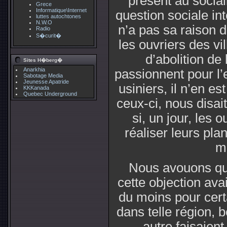
présent au sociali
Grece
Informatique\Internet
question sociale int
luttes autochtones
N.W.O
n’a pas sa raison 
Radio
S�curit�
les ouvriers des vi
d’abolition de 
Sites H�berg�
Anarkhia
passionnent pour l’
Sabotage Media
Jeunesse Apatride
usiniers, il n’en 
KKKanada
Quebec Underground
ceux-ci, nous disait
si, un jour, les 
réaliser leurs pla
me
Nous avouons que,
cette objection ava
du moins pour cert
dans telle région, 
autre faisaient