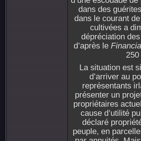
d’une escouade de 
dans des guérites 
dans le courant de
cultivées a di
dépréciation des 
d’après le
Financi
250 
La situation est 
d’arriver au po
représentants ir
présenter un projet
propriétaires actue
cause d’utilité pu
déclaré propriét
peuple, en parcelle
par annuités. Mais 