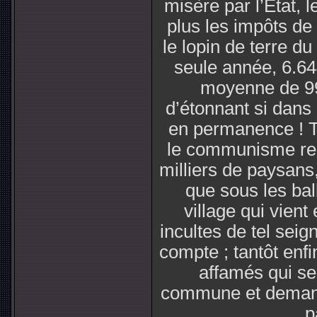
misère par l’Etat, l
plus les impôts de 
le lopin de terre du
seule année, 6.644
moyenne de 99 
d’étonnant si dans 
en permanence ! Ta
le communisme reli
milliers de paysans
que sous les ball
village qui vien
incultes de tel seig
compte ; tantôt enf
affamés qui se
commune et demand
p