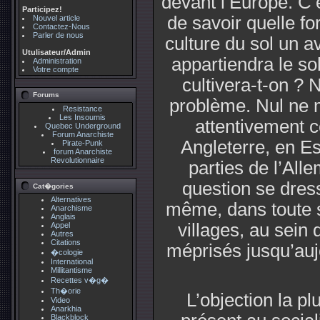
devant l’Europe. C’e
Participez!
de savoir quelle f
Nouvel article
Contactez-Nous
Parler de nous
culture du sol un a
Utulisateur/Admin
appartiendra le so
Administration
Votre compte
cultivera-t-on ? 
Forums
problème. Nul ne m
Resistance
Les Insoumis
attentivement c
Quebec Underground
Forum Anarchiste
Angleterre, en Es
Pirate-Punk
forum Anarchiste
Revolutionnaire
parties de l’All
question se dres
Cat�gories
Alternatives
même, dans toute 
Anarchisme
Anglais
villages, au sein 
Appel
Autres
Citations
méprisés jusqu’auj
�cologie
International
Millitantisme
Recettes v�g�
Th�orie
L’objection la plu
Video
Anarkhia
Blackblock