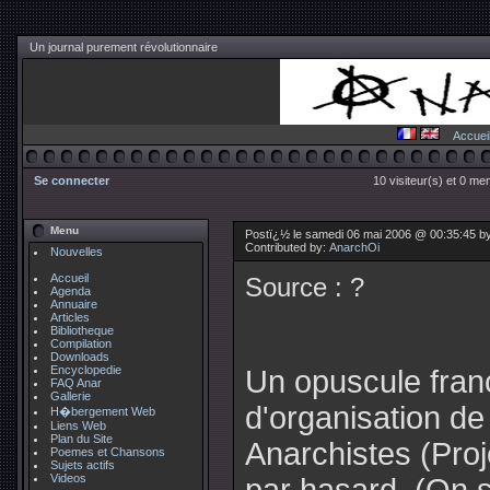
Un journal purement révolutionnaire
Accuei
Se connecter
10 visiteur(s) et 0 me
Menu
Postï¿½ le samedi 06 mai 2006 @ 00:35:45 b
Contributed by:
AnarchOi
Nouvelles
Accueil
Source : ?
Agenda
Annuaire
Articles
Bibliotheque
Compilation
Downloads
Encyclopedie
Un opuscule franç
FAQ Anar
Gallerie
d'organisation de
H�bergement Web
Liens Web
Plan du Site
Anarchistes (Proj
Poemes et Chansons
Sujets actifs
Videos