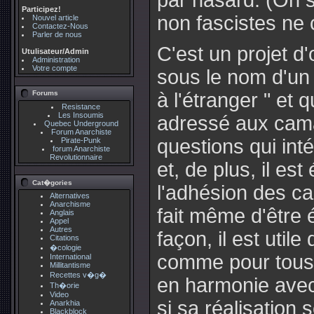
par hasard. (On sa
Participez!
non fascistes ne c
Nouvel article
Contactez-Nous
Parler de nous
C'est un projet d
Utulisateur/Admin
Administration
Votre compte
sous le nom d'un
Forums
à l'étranger " et
Resistance
Les Insoumis
adressé aux camar
Quebec Underground
Forum Anarchiste
questions qui int
Pirate-Punk
forum Anarchiste
Revolutionnaire
et, de plus, il est
Cat�gories
l'adhésion des c
Alternatives
Anarchisme
fait même d'être é
Anglais
Appel
Autres
façon, il est util
Citations
�cologie
comme pour tous, 
International
Millitantisme
Recettes v�g�
en harmonie avec 
Th�orie
Video
si sa réalisation 
Anarkhia
Blackblock