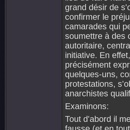
grand désir de s'o
confirmer le pré
camarades qui pe
soumettre à des 
autoritaire, centra
initiative. En eff
précisément expr
quelques-uns, con
protestations, s'o
anarchistes quali
Examinons:
Tout d'abord il m
fausse (et en tout