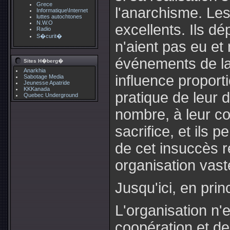
Grece
l'anarchisme. Le
Informatique\Internet
luttes autochtones
N.W.O
excellents. Ils dé
Radio
S�curit�
n'aient pas eu et 
événements de la 
Sites H�berg�
Anarkhia
influence proport
Sabotage Media
Jeunesse Apatride
KKKanada
pratique de leur d
Quebec Underground
nombre, à leur co
sacrifice, et ils 
de cet insuccès re
organisation vaste
Jusqu'ici, en prin
L'organisation n'e
coopération et de l