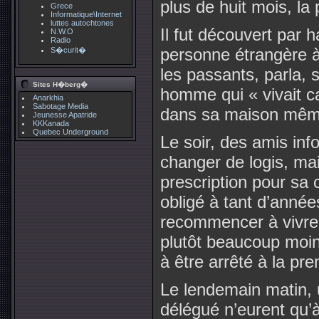
plus de huit mois, la 
Grece
Informatique\Internet
luttes autochtones
Il fut découvert par 
N.W.O
Radio
personne étrangère à 
S�curit�
les passants, parla, s
Sites H�berg�
homme qui « vivait c
Anarkhia
Sabotage Media
dans sa maison mêm
Jeunesse Apatride
KKKanada
Quebec Underground
Le soir, des amis in
changer de logis, mais
prescription pour sa
obligé à tant d’années
recommencer à vivre 
plutôt beaucoup moins
à être arrêté à la pr
Le lendemain matin, 
délégué n’eurent qu’