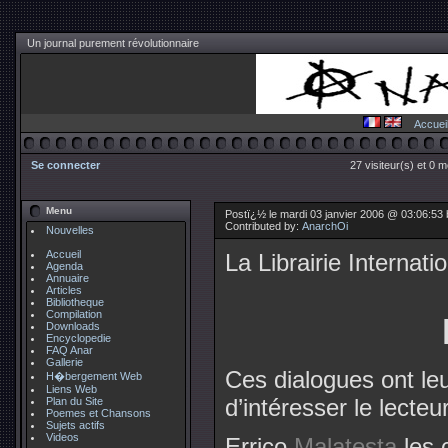
Un journal purement révolutionnaire
Accuei
Se connecter
27 visiteur(s) et 0 
Menu
Postï¿½ le mardi 03 janvier 2006 @ 03:06:53
Contributed by:
AnarchOi
Nouvelles
Accueil
La Librairie Internati
Agenda
Annuaire
Articles
Bibliotheque
Compilation
Downloads
Encyclopedie
FAQ Anar
Gallerie
Ces dialogues ont le
H�bergement Web
Liens Web
d’intéresser le lecteur
Plan du Site
Poemes et Chansons
Sujets actifs
Videos
Errico
Malatesta
les 