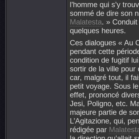
l’homme qui s’y trouva
sommé de dire son no
Malatesta
. » Conduit
quelques heures.
Ces dialogues « Au 
pendant cette périod
condition de fugitif l
sortir de la ville po
car, malgré tout, il 
petit voyage. Sous le
effet, prononcé dive
Jesi, Poligno, etc. Ma
majeure partie de son
L’Agitazione, qui, pe
rédigée par
Malatest
la direction qu’allait