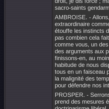
droit, je dis force ; 
sacro-saints gendarme
AMBROISE. - Allons, 
extraordinaire comm
étouffe les instinct
pas combien cela fai
comme vous, un des p
des arguments aux pi
finissons-en, au moi
habitude de nous dis
tous en un faisceau p
la malignité des temp
pour défendre nos int
PROSPER. - Serrons l
prend des mesures éne
doctrinarisme libéral,