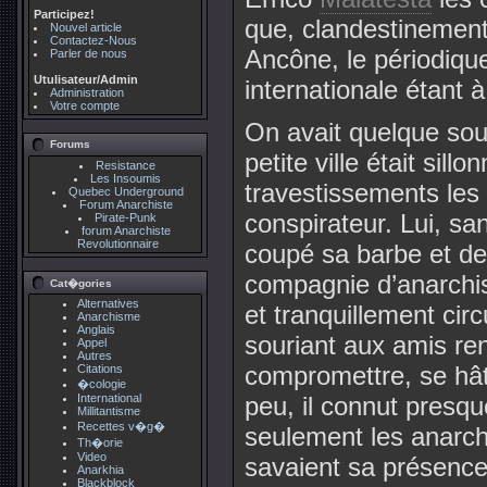
Participez!
que, clandestinement, 
Nouvel article
Contactez-Nous
Ancône, le périodique
Parler de nous
Utulisateur/Admin
internationale étant 
Administration
Votre compte
On avait quelque sou
Forums
petite ville était sill
Resistance
Les Insoumis
travestissements les 
Quebec Underground
Forum Anarchiste
conspirateur. Lui, sa
Pirate-Punk
forum Anarchiste
Revolutionnaire
coupé sa barbe et de
compagnie d’anarchist
Cat�gories
Alternatives
et tranquillement circu
Anarchisme
Anglais
souriant aux amis ren
Appel
Autres
compromettre, se hât
Citations
�cologie
International
peu, il connut presqu
Millitantisme
Recettes v�g�
seulement les anarchi
Th�orie
Video
savaient sa présence,
Anarkhia
Blackblock