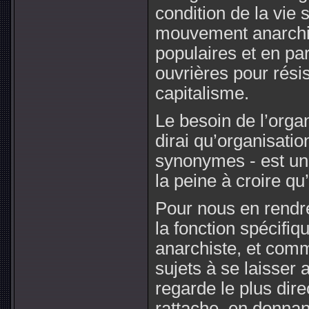
condition de la vie s
mouvement anarchist
populaires et en pa
ouvrières pour rési
capitalisme.
Le besoin de l’organ
dirai qu’organisatio
synonymes - est une
la peine à croire qu’
Pour nous en rendre
la fonction spécifi
anarchiste, et comm
sujets à se laisser 
regarde le plus dire
rattache, en donnan