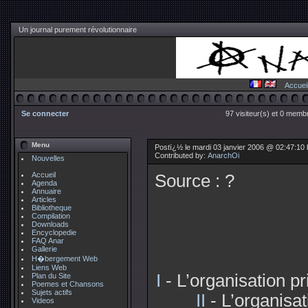
Un journal purement révolutionnaire
Accuei
Se connecter
97 visiteur(s) et 0 membr
Menu
Postï¿½ le mardi 03 janvier 2006 @ 02:47:10
Contributed by:
AnarchOi
Nouvelles
Accueil
Source : ?
Agenda
Annuaire
Articles
Bibliotheque
Compilation
Downloads
Encyclopedie
FAQ Anar
Gallerie
H�bergement Web
Liens Web
I
- L’organisation pr
Plan du Site
Poemes et Chansons
Sujets actifs
II
- L’organisa
Videos