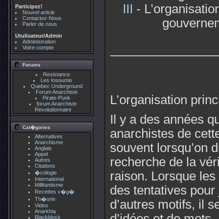
III
- L’organisatio
Participez!
Nouvel article
Contactez-Nous
gouvernem
Parler de nous
Utulisateur/Admin
Administration
Votre compte
Forums
Resistance
Les Insoumis
Quebec Underground
Forum Anarchiste
L’organisation princ
Pirate-Punk
forum Anarchiste
Revolutionnaire
Il y a des années q
Cat�gories
anarchistes de cett
Alternatives
Anarchisme
souvent lorsqu’on d
Anglais
Appel
recherche de la véri
Autres
Citations
raison. Lorsque les
�cologie
International
Millitantisme
des tentatives pour 
Recettes v�g�
Th�orie
d’autres motifs, il 
Video
Anarkhia
d’idées et de mots.
Blackblock