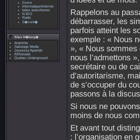
Grece
Informatique\Internet
Rappelons au passa
luttes autochtones
N.W.O
Radio
débarrasser, les si
S�curit�
parfois atteint les
exemple : « Nous ne
Sites H�berg�
Anarkhia
», « Nous sommes o
Sabotage Media
Jeunesse Apatride
KKKanada
nous l’admettons »
Quebec Underground
secrétaire ou de ca
d’autoritarisme, m
de s’occuper du cour
passons à la discus
Si nous ne pouvons
moins de nous com
Et avant tout distin
: l’organisation en