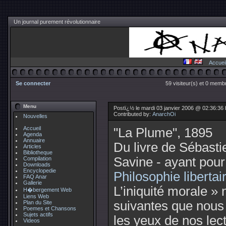
Un journal purement révolutionnaire
Accuei
Se connecter
59 visiteur(s) et 0 membr
Menu
Postï¿½ le mardi 03 janvier 2006 @ 02:36:36
Contributed by:
AnarchOi
Nouvelles
Accueil
"La Plume", 1895
Agenda
Annuaire
Du livre de Sébast
Articles
Bibliotheque
Savine - ayant pour 
Compilation
Downloads
Encyclopedie
Philosophie libertai
FAQ Anar
Gallerie
L’iniquité morale »
H�bergement Web
Liens Web
suivantes que nou
Plan du Site
Poemes et Chansons
Sujets actifs
les yeux de nos lec
Videos