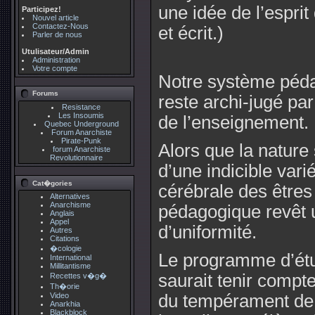
une idée de l’esprit
Participez!
Nouvel article
Contactez-Nous
et écrit.)
Parler de nous
Utulisateur/Admin
Administration
Votre compte
Notre système pédag
Forums
reste archi-jugé pa
Resistance
Les Insoumis
de l’enseignement.
Quebec Underground
Forum Anarchiste
Pirate-Punk
Alors que la nature 
forum Anarchiste
Revolutionnaire
d’une indicible vari
Cat�gories
cérébrale des être
Alternatives
Anarchisme
pédagogique revêt 
Anglais
Appel
d’uniformité.
Autres
Citations
�cologie
Le programme d’étu
International
Millitantisme
saurait tenir compt
Recettes v�g�
Th�orie
Video
du tempérament de 
Anarkhia
Blackblock