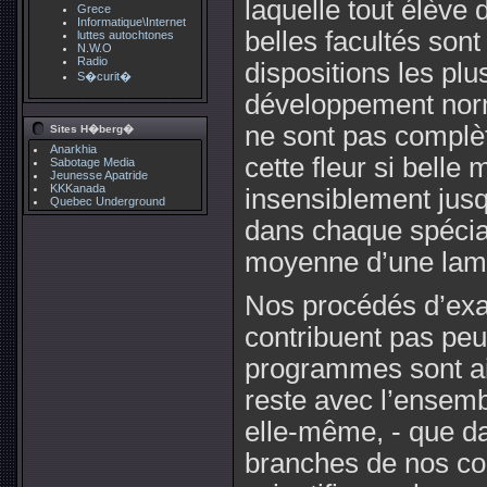
laquelle tout élève d
Grece
Informatique\Internet
belles facultés sont
luttes autochtones
N.W.O
Radio
dispositions les pl
S�curit�
développement norm
ne sont pas complèt
Sites H�berg�
Anarkhia
cette fleur si belle 
Sabotage Media
Jeunesse Apatride
KKKanada
insensiblement jusqu’
Quebec Underground
dans chaque spécia
moyenne d’une lame
Nos procédés d’ex
contribuent pas peu
programmes sont ai
reste avec l’ensem
elle-même, - que da
branches de nos con