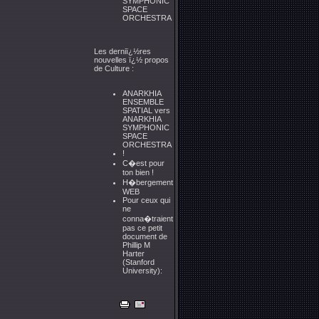
SYMPHONIC
SPACE
ORCHESTRA
Les derniï¿½res
nouvelles ï¿½ propos
de Culture :
ANARKHIA
ENSEMBLE
SPATIAL vers
ANARKHIA
SYMPHONIC
SPACE
ORCHESTRA
!
C�est pour
ton bien !
H�bergement
WEB
Pour ceux qui
ne
conna�traient
pas ce petit
document de
Phillip M
Harter
(Stanford
University):