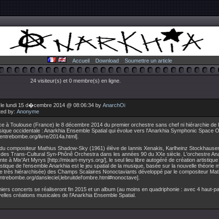
Accueil
Download
Soumettre un article
24 visiteur(s) et 0 membre(s) en ligne.
 le lundi 15 d�cembre 2014 @ 08:06:34 by
AnarchOi
ted by:
Anonyme
e à Toulouse (France) le 8 décembre 2014 du premier orchestre sans chef ni hiérarchie de l'
sique occidentale : Anarkhia Ensemble Spatial qui évolue vers l'Anarkhia Symphonic Space 
/centrebombe.org/livre/2014a.html].
ve du compositeur Mathius Shadow-Sky (1961) élève de Iannis Xenakis, Karlheinz Stockhause
 des Trans-Cultural Syn-Phônê Orchestra dans les années 90 du XXe siècle. L'orchestre Ana
e à Mix'Art Myrys [http://mixart-myrys.org/], le seul lieu libre autogéré de création artistiqu
stique de l'ensemble Anarkhia est le jeu spatial de la musique, basée sur la nouvelle théorie
ne très hiérarchisée) des Champs Scalaires Nonoctaviants développé par le compositeur Ma
centrebombe.org/dansleciel,lebruitdel'ombre.html#nonoctave].
iers concerts se réaliseront fin 2015 et un album (au moins en quadriphonie : avec 4 haut-par
elles créations musicales de l'Anarkhia Ensemble Spatial.