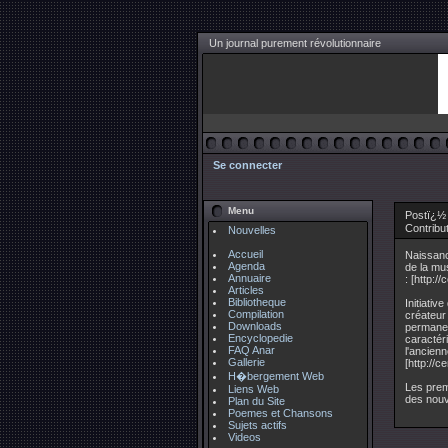
Un journal purement révolutionnaire
Se connecter
Menu
Postï¿½
Contribu
Nouvelles
Accueil
Naissanc
Agenda
de la mu
Annuaire
: [http:/
Articles
Bibliotheque
Initiati
Compilation
créateur
Downloads
permanent
Encyclopedie
caractéri
FAQ Anar
l'ancien
Gallerie
[http://
H�bergement Web
Les prem
Liens Web
des nouv
Plan du Site
Poemes et Chansons
Sujets actifs
Videos