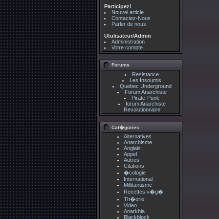
Participez!
Nouvel article
Contactez-Nous
Parler de nous
Utulisateur/Admin
Administration
Votre compte
Forums
Resistance
Les Insoumis
Quebec Underground
Forum Anarchiste
Pirate-Punk
forum Anarchiste
Revolutionnaire
Cat�gories
Alternatives
Anarchisme
Anglais
Appel
Autres
Citations
�cologie
International
Millitantisme
Recettes v�g�
Th�orie
Video
Anarkhia
Blackblock