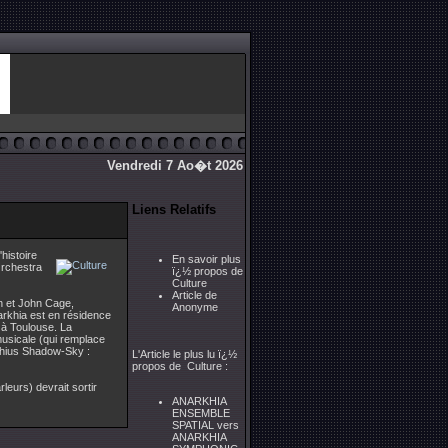
Vendredi 7 Ao�t 2026
Liens Relatifs
histoire
En savoir plus
Orchestra
ï¿½ propos de
Culture
Article de
n et John Cage,
Anonyme
rkhia est en résidence
e à Toulouse. La
 musicale (qui remplace
thius Shadow-Sky :
L'Article le plus lu ï¿½
propos de Culture :
leurs) devrait sortir
ANARKHIA
ENSEMBLE
SPATIAL vers
ANARKHIA