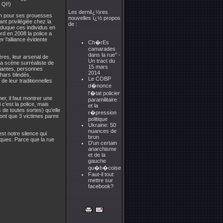
 QI!)
Les derniï¿½res
am pour ses prouesses
nouvelles ï¿½ propos
nt privilégiée chez la
de :
éduque ces individus en
rd en 2008 la police a
 l'alliance évidente
Ch�rEs
camarades
dans la rue" -
ères, leur arsenal de
Un tract du
la scène surréaliste de
15 mars
diantes, personnes
2014
hars blindés,
Le COBP
de leur traditionnelles
d�nonce
l'�tat policier
r, il faut montrer une
paramilitaire
c'est la police, mais
et la
 de toutes sortes) qu'elle
r�pression
ont que 3 victimes parmi
politique
Ukraine: 50
nuances de
t notre silence qui
brun
ques. Parce que la rue
D'un certain
anarchisme
et de la
gauche
qu�b�coise
Faut-il tout
mettre sur
facebook?