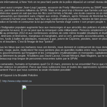
te international, à New York on ne peut faire partie de la police dépassé un certain niveau de
 peut aussi compter Jean-Loup Lapointe, assassin de Fredy Villanueva promu au SWAT te
es, parmi les anciens militaires du SPVM. Mais on ne peut trop s'étonner que l'armée soit auta
uébécoise quand on sait que tous les flics sont formés à Nicolet, une école-caserne où on ré
rainwashés qui répondent sans chigner aux ordres. D'ailleurs, après l'émeute de Montréal-No
conseil à l'armée pour mieux faire face aux soulèvements populaires, histoire de bien prouver
police et l'armée et contourner la loi qui empêche l'armée d'agir contre « son propre peuple ».
e l'indignation populaire augmente face aux mensonges et aux atrocités des policiers et polici
ugmente lui aussi. Et on ne peut que la remarquer cette militarisation. Pensons simplement à 
ville au printemps 2012 et aux nombreuses victimes de cette même brutalité (étudiants et étu
, itinérants et itinérantes, marginaux et marginales, and so on!), grenades assourdissantes, c
res, fusils à balles de plastiques, masques à gaz, poivre de Cayenne, pistolets, taser en plus 
 et boucliers. C'est là l'image de leur "justice".
ous les bleus que ces barbares nous ont donnés, nous donnent et continueront de nous donne
ire, rouge, jaune, multicolore! Ne nous perdons plus en querelles inutiles entre nous, l'ennemi 
les gouvernements qui l'engagent et les compagnies (multinationales et monopoles capitalistes
au détriment du peuple. N'oublions pas David Lacour, Donald Ménard, Alain Magloire, qui ne s
e beaucoup trop longue de personnes innocentes tuées par le SPVM.
 camarades, humains et humaines quoi! Ce 15 mars, prenons la rue ensemble! Parce que c'es
ette violence se perpétrer. Parce que nous subissons tous et toutes des oppressions systémi
artient! Parce que nous sommes la seule révolution possible!
tif Opposé à la Brutalité Policière
E:
http://www.cobp.resist.ca