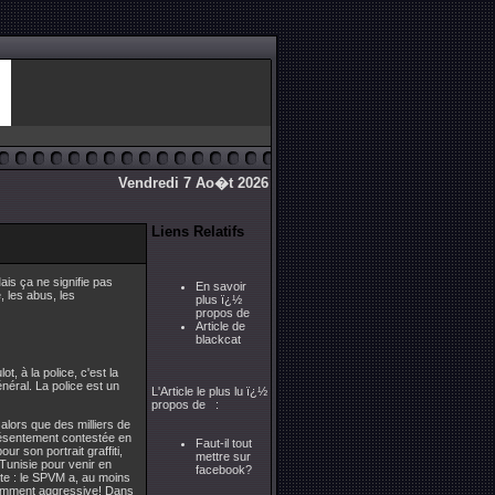
Vendredi 7 Ao�t 2026
Liens Relatifs
ais ça ne signifie pas
En savoir
, les abus, les
plus ï¿½
propos de
Article de
blackcat
t, à la police, c'est la
éral. La police est un
L'Article le plus lu ï¿½
propos de :
alors que des milliers de
présentement contestée en
Faut-il tout
r son portrait graffiti,
mettre sur
 Tunisie pour venir en
facebook?
nte : le SPVM a, au moins
isamment aggressive! Dans