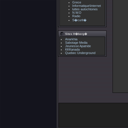
Grece
Informatique\Internet
luttes autochtones
N.W.O
Radio
S�curit�
Sites H�berg�
Anarkhia
Sabotage Media
Jeunesse Apatride
KKKanada
Quebec Underground