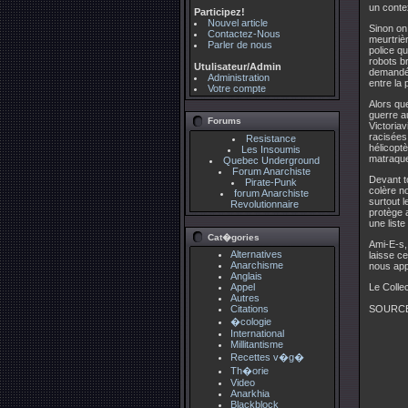
un contex
Participez!
Nouvel article
Sinon on
Contactez-Nous
meurtrièr
Parler de nous
police q
robots b
Utulisateur/Admin
demandé 
Administration
entre la 
Votre compte
Alors qu
guerre a
Forums
Victoria
racisées
Resistance
hélicoptè
Les Insoumis
matraques
Quebec Underground
Forum Anarchiste
Devant t
Pirate-Punk
colère no
forum Anarchiste
surtout 
Revolutionnaire
protège 
une list
Cat�gories
Ami-E-s,
Alternatives
laisse c
Anarchisme
nous app
Anglais
Appel
Le Collec
Autres
Citations
SOURC
�cologie
International
Millitantisme
Recettes v�g�
Th�orie
Video
Anarkhia
Blackblock