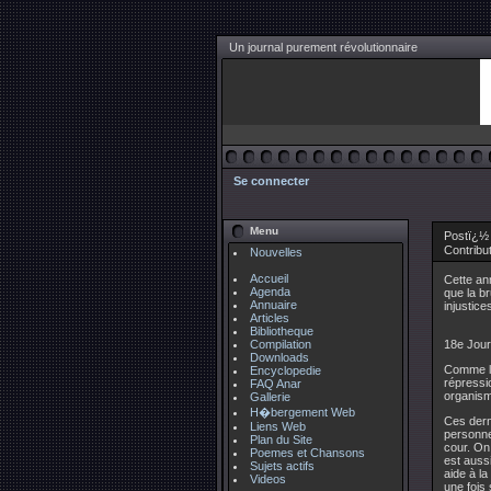
Un journal purement révolutionnaire
Se connecter
Menu
Postï¿½ 
Contribu
Nouvelles
Accueil
Cette ann
Agenda
que la br
Annuaire
injustice
Articles
Bibliotheque
Compilation
18e Journ
Downloads
Comme l'a
Encyclopedie
répressi
FAQ Anar
organisme
Gallerie
H�bergement Web
Ces dern
Liens Web
personne
Plan du Site
cour. On 
Poemes et Chansons
est aussi
Sujets actifs
aide à l
Videos
une fois