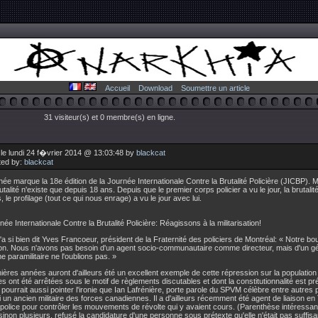
Accueil
Download
Soumettre un article
31 visiteur(s) et 0 membre(s) en ligne.
le lundi 24 f�vrier 2014 @ 13:03:48 by
blackcat
ted by:
blackcat
ée marque la 18e édition de la Journée Internationale Contre la Brutalité Policière (JICBP). M
utalité n'existe que depuis 18 ans. Depuis que le premier corps policier a vu le jour, la brutalité
s, le profilage (tout ce qui nous enrage) a vu le jour avec lui.
ée Internationale Contre la Brutalité Policière: Réagissons à la militarisation!
 si bien dit Yves Francoeur, président de la Fraternité des policiers de Montréal: « Notre boulo
on. Nous n'avons pas besoin d'un agent socio-communautaire comme directeur, mais d'un gén
 paramilitaire ne l'oublions pas. »
ières années auront d'ailleurs été un excellent exemple de cette répression sur la population 
s ont été arrêtées sous le motif de règlements discutables et dont la constitutionnalité est 
pourrait aussi pointer l'ironie que Ian Lafrénière, porte parole du SPVM célèbre entre autres pou
 un ancien militaire des forces canadiennes. Il a d'ailleurs récemment été agent de liaison en
a police pour contrôler les mouvements de révolte qui y avaient cours. (Parenthèse intéressa
 sinon plusieurs, refusé la candidature d'une personne sous prétexte qu'elle n'était pas suff