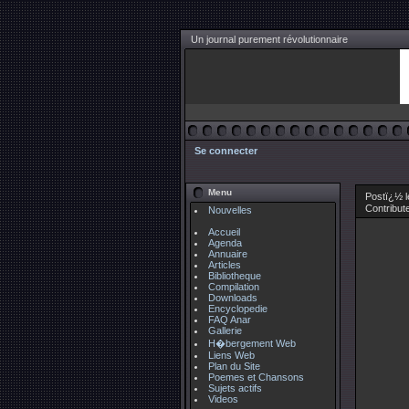
Un journal purement révolutionnaire
Se connecter
Menu
Postï¿½ 
Contribut
Nouvelles
Accueil
Agenda
Annuaire
Articles
Bibliotheque
Compilation
Downloads
Encyclopedie
FAQ Anar
Gallerie
H�bergement Web
Liens Web
Plan du Site
Poemes et Chansons
Sujets actifs
Videos