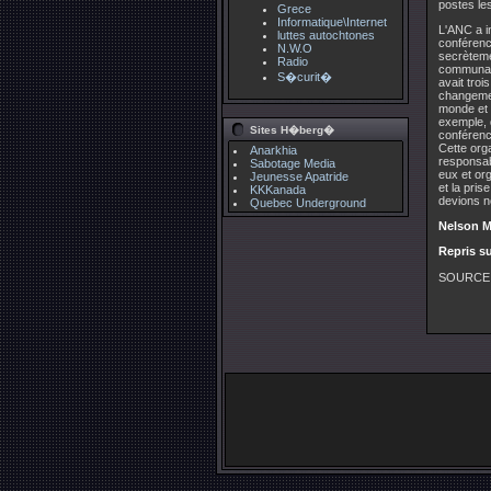
postes les
Grece
Informatique\Internet
L'ANC a in
luttes autochtones
conférenc
N.W.O
secrèteme
Radio
communaut
S�curit�
avait tro
changemen
monde et 
exemple, 
Sites H�berg�
conférenci
Cette org
Anarkhia
responsab
Sabotage Media
eux et or
Jeunesse Apatride
et la pris
KKKanada
devions n
Quebec Underground
Nelson M
Repris su
SOURCE