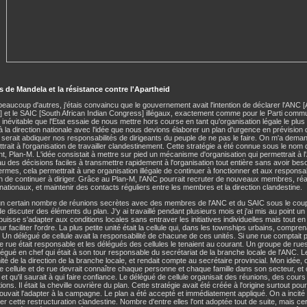
 de Mandela et la résistance contre l'Apartheid
aucoup d'autres, j'étais convaincu que le gouvernement avait l'intention de déclarer l'ANC [
 et le SAIC [South African Indian Congress] illégaux, exactement comme pour le Parti commu
t inévitable que l'Etat essaie de nous mettre hors course en tant qu'organisation légale le plus 
à la direction nationale avec l'idée que nous devions élaborer un plan d'urgence en prévision d'
 serait abdiquer nos responsabilités de dirigeants du peuple de ne pas le faire. On m'a demandé
trait à l'organisation de travailler clandestinement. Cette stratégie a été connue sous le no
t, Plan-M. L'idée consistait à mettre sur pied un mécanisme d'organisation qui permettrait à 
u des décisions faciles à transmettre rapidement à l'organisation tout entière sans avoir bes
ermes, cela permettrait à une organisation illégale de continuer à fonctionner et aux responsab
ion de continuer à diriger. Grâce au Plan-M, l'ANC pourrait recruter de nouveaux membres, ré
nationaux, et maintenir des contacts réguliers entre les membres et la direction clandestine.
 un certain nombre de réunions secrètes avec des membres de l'ANC et du SAIC sous le coup 
de discuter des éléments du plan. J'y ai travaillé pendant plusieurs mois et j'ai mis au point
 puisse s'adapter aux conditions locales sans entraver les initiatives individuelles mais tout 
our faciliter l'ordre. La plus petite unité était la cellule qui, dans les townships urbains, compr
. Un délégué de cellule avait la responsabilité de chacune de ces unités. Si une rue comptait 
e rue était responsable et les délégués des cellules le tenaient au courant. Un groupe de rue
égué en chef qui était à son tour responsable du secrétariat de la branche locale de l'ANC. Le
é de la direction de la branche locale, et rendait compte au secrétaire provincial. Mon idée, 
 cellule et de rue devrait connaître chaque personne et chaque famille dans son secteur, et q
et qu'il saurait à qui faire confiance. Le délégué de cellule organisait des réunions, des cours 
tions. Il était la cheville ouvrière du plan. Cette stratégie avait été créée à l'origine surtout po
ouvait l'adapter à la campagne. Le plan a été accepté et immédiatement appliqué. On a incité
 cette restructuration clandestine. Nombre d'entre elles l'ont adoptée tout de suite, mais ce