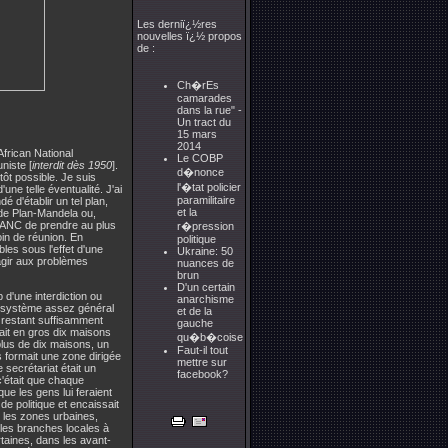
Les derniï¿½res
nouvelles ï¿½ propos
de :
Ch�rEs
camarades
dans la rue" -
Un tract du
15 mars
2014
African National
Le COBP
niste [
interdit dès 1950
].
d�nonce
tôt possible. Je suis
l'�tat policier
une telle éventualité. J'ai
paramilitaire
 d'établir un tel plan,
et la
m de Plan-Mandela ou,
l'ANC de prendre au plus
r�pression
oin de réunion. En
politique
les sous l'effet d'une
Ukraine: 50
agir aux problèmes
nuances de
brun
D'un certain
d'une interdiction ou
anarchisme
 un système assez général
et de la
en restant suffisamment
gauche
enait en gros dix maisons
qu�b�coise
plus de dix maisons, un
Faut-il tout
s formait une zone dirigée
mettre sur
 secrétariat était un
facebook?
c'était que chaque
ue les gens lui feraient
de politique et encaissait
ur les zones urbaines,
 les branches locales à
rtaines, dans les avant-