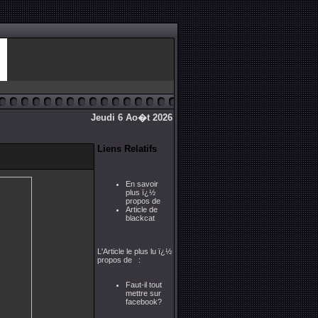
Jeudi 6 Ao�t 2026
Liens Relatifs
En savoir
plus ï¿½
propos de
Article de
blackcat
L'Article le plus lu ï¿½
propos de :
Faut-il tout
mettre sur
facebook?