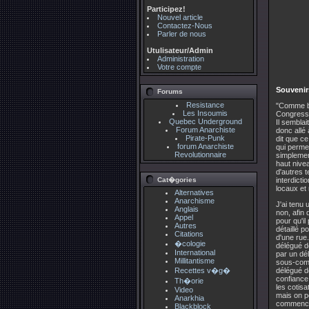
Participez!
Nouvel article
Contactez-Nous
Parler de nous
Utulisateur/Admin
Administration
Votre compte
Souvenirs
Forums
Resistance
"Comme be
Les Insoumis
Congress]
Quebec Underground
Il semblai
Forum Anarchiste
donc allé 
Pirate-Punk
dit que ce
forum Anarchiste
qui permet
Revolutionnaire
simplemen
haut nivea
d'autres t
Cat�gories
interdict
locaux et 
Alternatives
Anarchisme
J'ai tenu
Anglais
non, afin 
Appel
pour qu'il
Autres
détaillé p
Citations
d'une rue
�cologie
délégué d
International
par un dél
Millitantisme
sous-comit
Recettes v�g�
délégué de
confiance 
Th�orie
les cotisa
Video
mais on p
Anarkhia
commencer
Blackblock