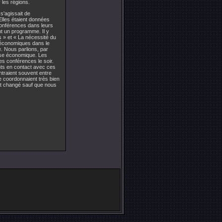
 les régions.
 s'agissait de
Elles étaient données
conférences dans leurs
t un programme. Il y
 » et « La nécessité du
 économiques dans le
. Nous parlions, par
asse économique. Les
es conférences le soir.
ents en contact avec ces
ntraient souvent entre
e coordonnaient très bien
ait changé sauf que nous