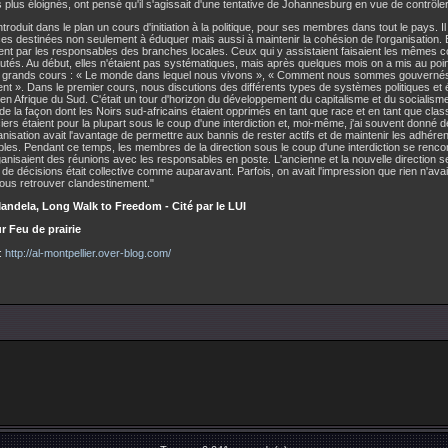
 plus éloignés, ont pensé qu'il s'agissait d'une tentative de Johannesburg en vue de contrôler
troduit dans le plan un cours d'initiation à la politique, pour ses membres dans tout le pays. Il
es destinées non seulement à éduquer mais aussi à maintenir la cohésion de l'organisation. 
nt par les responsables des branches locales. Ceux qui y assistaient faisaient les mêmes 
és. Au début, elles n'étaient pas systématiques, mais après quelques mois on a mis au poin
is grands cours : « Le monde dans lequel nous vivons », « Comment nous sommes gouvernés
t ». Dans le premier cours, nous discutions des différents types de systèmes politiques et
en Afrique du Sud. C'était un tour d'horizon du développement du capitalisme et du socialisme
de la façon dont les Noirs sud-africains étaient opprimés en tant que race et en tant que cl
ers étaient pour la plupart sous le coup d'une interdiction et, moi-même, j'ai souvent donné d
anisation avait l'avantage de permettre aux bannis de rester actifs et de maintenir les adhér
les. Pendant ce temps, les membres de la direction sous le coup d'une interdiction se renco
ganisaient des réunions avec les responsables en poste. L'ancienne et la nouvelle direction s
e de décisions était collective comme auparavant. Parfois, on avait l'impression que rien n'av
ous retrouver clandestinement."
andela, Long Walk to Freedom - Cité par le LUI
r Feu de prairie
:
http://al-montpellier.over-blog.com/