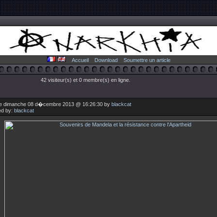
Accueil
Download
Soumettre un article
42 visiteur(s) et 0 membre(s) en ligne.
le dimanche 08 d�cembre 2013 @ 16:26:30 by
blackcat
ed by:
blackcat