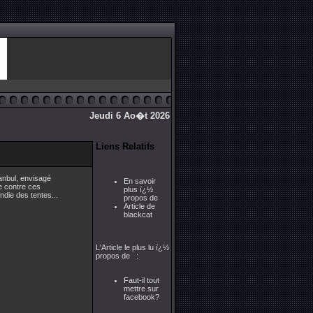
Jeudi 6 Ao�t 2026
Liens Relatifs
tanbul, envisagé
En savoir
te contre ces
plus ï¿½
ndie des tentes...
propos de
Article de
blackcat
L'Article le plus lu ï¿½
propos de :
Faut-il tout
mettre sur
facebook?