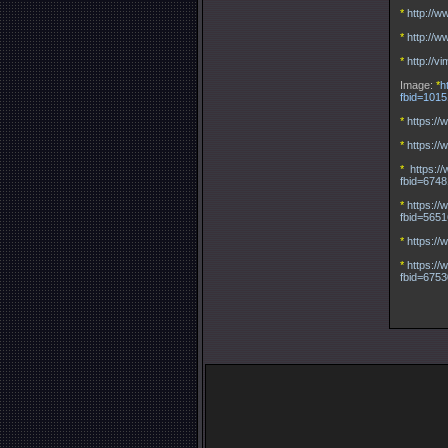
*
http://
*
http://
*
http://
Image:
*
h
fbid=101
*
https:/
*
https:/
*
https:/
fbid=674
*
https:/
fbid=565
*
https:/
*
https:/
fbid=675