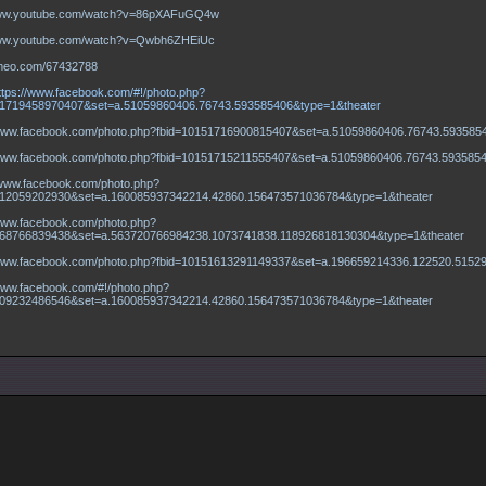
www.youtube.com/watch?v=86pXAFuGQ4w
www.youtube.com/watch?v=Qwbh6ZHEiUc
vimeo.com/67432788
ttps://www.facebook.com/#!/photo.php?
51719458970407&set=a.51059860406.76743.593585406&type=1&theater
/www.facebook.com/photo.php?fbid=10151716900815407&set=a.51059860406.76743.593585
/www.facebook.com/photo.php?fbid=10151715211555407&set=a.51059860406.76743.593585
/www.facebook.com/photo.php?
812059202930&set=a.160085937342214.42860.156473571036784&type=1&theater
/www.facebook.com/photo.php?
168766839438&set=a.563720766984238.1073741838.118926818130304&type=1&theater
/www.facebook.com/photo.php?fbid=10151613291149337&set=a.196659214336.122520.5152
/www.facebook.com/#!/photo.php?
309232486546&set=a.160085937342214.42860.156473571036784&type=1&theater