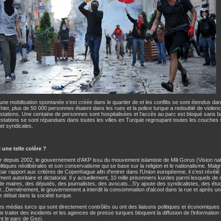
une mobilisation spontanée s'est créée dans le quartier de et les conflits se sont étendus dan
si hier, plus de 50 000 personnes étaient dans les rues et la police turque a redoublé de viol
stations. Une centaine de personnes sont hospitalisées et l'accès au parc est bloqué sans ba
estations se sont répandues dans toutes les villes en Turquie regroupant toutes les couches 
 et syndicales.
une telle colère ?
r depuis 2002, le gouvernement d'AKP issu du mouvement islamiste de Mili Gorus (Vision natio
olitiques néolibérales et son conservatisme qui se base sur la religion et le nationalisme. Ma
 par rapport aux critères de Copenhague afin d'entrer dans l'Union européenne, il s'est révélé
nt autoritaire et dictatorial. Il y actuellement, 10 mille prisonniers kurdes parmi lesquels d
de maires, des députés, des journalistes, des avocats...S'y ajoute des syndicalistes, des étu
r...Dernièrement, le gouvernement a interdit la consommation d'alcool dans la rue et après u
 débat dans la société turque.
les médias turcs qui sont directement contrôlés ou ont des liaisons politiques et économique
e traiter des incidents et les agences de presse turques bloquent la diffusion de l'informatio
t le parc de Gezi.