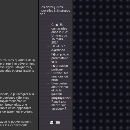
Les derniï¿½res
nouvelles ï¿½ propos
de :
Ch�rEs
camarades
dans la rue" -
Un tract du
15 mars
2014
Le COBP
d�nonce
l'�tat policier
paramilitaire
s d'autres quartiers de la
et la
ence et réprime sévèrement
r�pression
se légale. Malgré tout,
politique
sociales et organisations
Ukraine: 50
nuances de
brun
D'un certain
anarchisme
et de la
gauche
nale) a pu intégrer à la
lgré quelques réformes
qu�b�coise
 rapidement être un
Faut-il tout
e nombreux élus, une
mettre sur
diants et les opposants
facebook?
ne certaine heure créant
s avec le gouvernement,
n sur les événements