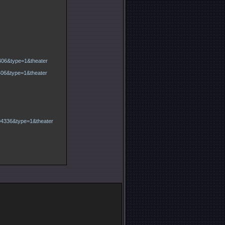
406&type=1&theater
406&type=1&theater
94336&type=1&theater