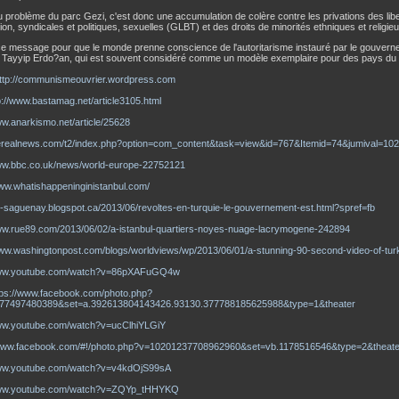
u problème du parc Gezi, c'est donc une accumulation de colère contre les privations des lib
on, syndicales et politiques, sexuelles (GLBT) et des droits de minorités ethniques et religie
ce message pour que le monde prenne conscience de l'autoritarisme instauré par le gouverne
Tayyip Erdo?an, qui est souvent considéré comme un modèle exemplaire pour des pays du
ttp://communismeouvrier.wordpress.com
p://www.bastamag.net/article3105.html
ww.anarkismo.net/article/25628
therealnews.com/t2/index.php?option=com_content&task=view&id=767&Itemid=74&jumival=10
www.bbc.co.uk/news/world-europe-22752121
www.whatishappeninginistanbul.com/
cl-saguenay.blogspot.ca/2013/06/revoltes-en-turquie-le-gouvernement-est.html?spref=fb
www.rue89.com/2013/06/02/a-istanbul-quartiers-noyes-nuage-lacrymogene-242894
www.washingtonpost.com/blogs/worldviews/wp/2013/06/01/a-stunning-90-second-video-of-tur
www.youtube.com/watch?v=86pXAFuGQ4w
tps://www.facebook.com/photo.php?
577497480389&set=a.392613804143426.93130.377788185625988&type=1&theater
www.youtube.com/watch?v=ucClhiYLGiY
/www.facebook.com/#!/photo.php?v=10201237708962960&set=vb.1178516546&type=2&theate
www.youtube.com/watch?v=v4kdOjS99sA
www.youtube.com/watch?v=ZQYp_tHHYKQ