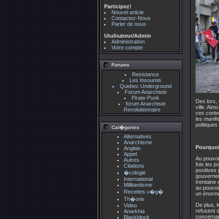
Participez!
Nouvel article
Contactez-Nous
Parler de nous
Utulisateur/Admin
Administration
Votre compte
Forums
Resistance
Les Insoumis
Quebec Underground
Forum Anarchiste
Pirate-Punk
Des lors, 
forum Anarchiste
ville. Ain
Revolutionnaire
ces conte
les manif
politiques
Cat�gories
Alternatives
Anarchisme
Pourquoi 
Anglais
Appel
Au pouvoi
Autres
fois les p
Citations
positives
�cologie
gouverneme
International
trentaine 
Millitantisme
au pouvoi
Recettes v�g�
un énorme
Th�orie
De plus, 
Video
refusent d
Anarkhia
concernan
Blackblock