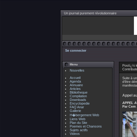
Un journal purement révolutionnaire
Se connecter
Menu
Postï¿½ l
Contribut
Nouvelles
Accueil
Suite à un
Agenda
d'être dém
Annuaire
manifesta
Articles
Bibliotheque
Appel au
Compilation
Downloads
APPEL A
Encyclopedie
Par Cem 
FAQ Anar
Gallerie
H�bergement Web
Liens Web
Plan du Site
Poemes et Chansons
Sujets actifs
Videos