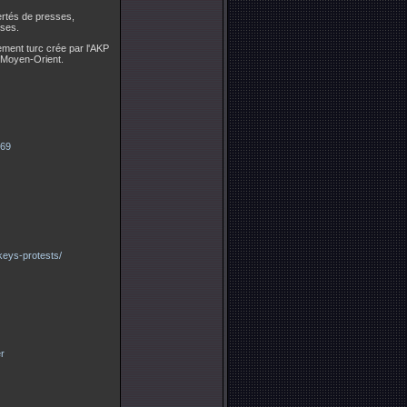
ertés de presses,
uses.
ment turc crée par l'AKP
 Moyen-Orient.
269
keys-protests/
r