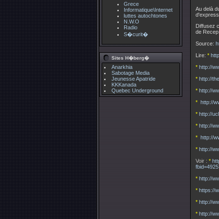
Grece
Au delà d
Informatique\Internet
d'expressi
luttes autochtones
N.W.O
Diffusez 
Radio
de Recep 
S�curit�
Source:
h
Lire:
*
htt
Sites H�berg�
Anarkhia
*
http://w
Sabotage Media
Jeunesse Apatride
*
http://
KKKanada
Quebec Underground
*
http://
*
http://
*
http://u
*
http://
*
http://
*
http://
Voir :
*
ht
fbid=492
*
http://
*
https:/
*
http://
*
http://