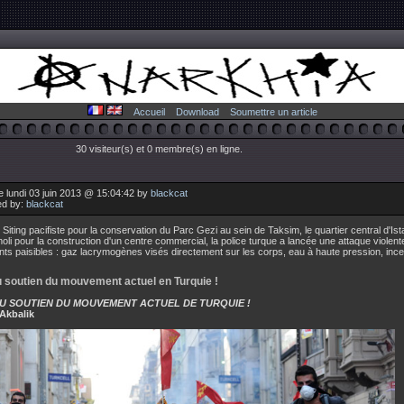
Accueil
Download
Soumettre un article
30 visiteur(s) et 0 membre(s) en ligne.
e lundi 03 juin 2013 @ 15:04:42 by
blackcat
ed by:
blackcat
 Siting pacifiste pour la conservation du Parc Gezi au sein de Taksim, le quartier central d'Is
oli pour la construction d'un centre commercial, la police turque a lancée une attaque violen
nts paisibles : gaz lacrymogènes visés directement sur les corps, eau à haute pression, ince
 soutien du mouvement actuel en Turquie !
U SOUTIEN DU MOUVEMENT ACTUEL DE TURQUIE !
Akbalik