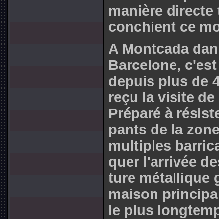
manière directe 
conchient ce mo
A Montcada dans
Barcelone, c'est
depuis plus de 4 
reçu la visite de
Préparé à résis­
pants de la zone
mul­ti­ples bar­ri
quer l'arri­vée d
ture métal­li­que 
maison prin­ci­pal
le plus long­temp