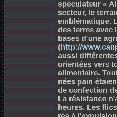
spé­cu­la­teur « 
sec­teur, le ter­r
emblé­ma­ti­que. L
des terres avec 
bases d'une agri
(
http://www.canp
aussi dif­fé­ren­te
orien­tées vers t
ali­men­taire. To
nées pain étaient
de confec­tion d
La résis­tance n
heures. Les flics
rés à l'expul­sio