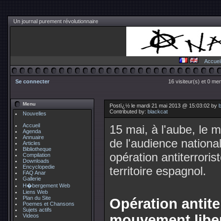
Un journal purement révolutionnaire
Accuei
Se connecter
16 visiteur(s) et 0 me
Menu
Postï¿½ le mardi 21 mai 2013 @ 15:03:02 by
Contributed by:
blackcat
Nouvelles
Accueil
15 mai, à l'aube, le mi
Agenda
Annuaire
de l'audience national
Articles
Bibliotheque
opération antiterroris
Compilation
Downloads
Encyclopedie
territoire espagnol.
FAQ Anar
Gallerie
H�bergement Web
Liens Web
Plan du Site
Opération antite
Poemes et Chansons
Sujets actifs
mouvement liber
Videos