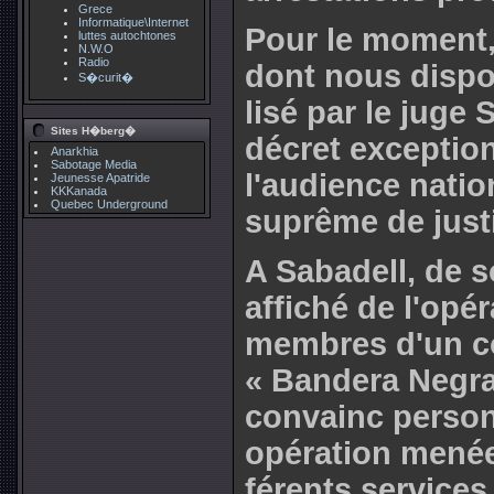
Grece
Informatique\Internet
Pour le moment, 
luttes autochtones
N.W.O
Radio
dont nous dis­po­
S�curit�
lisé par le juge
Sites H�berg�
décret excep­tion­
Anarkhia
Sabotage Media
l'audience natio
Jeunesse Apatride
KKKanada
Quebec Underground
suprême de jus­t
A Sabadell, de sou
affi­ché de l'opé­r
mem­bres d'un col
« Bandera Negra
convainc per­son
opé­ra­tion menée
fé­rents ser­vi­ces