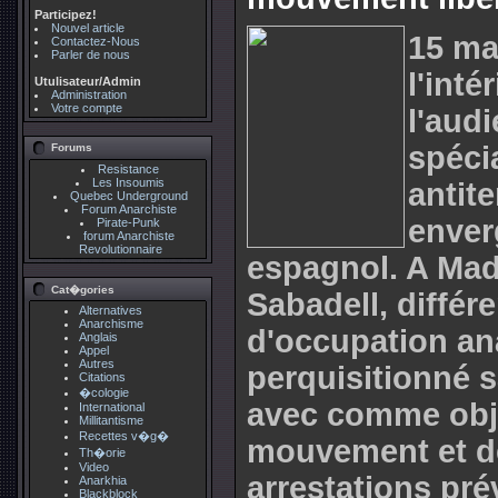
Participez!
Nouvel article
15 mai
Contactez-Nous
Parler de nous
l'inté
Utulisateur/Admin
Administration
Votre compte
l'audi
spéci
Forums
Resistance
Les Insoumis
antit
Quebec Underground
Forum Anarchiste
enverg
Pirate-Punk
forum Anarchiste
Revolutionnaire
espagnol. A Mad
Cat�gories
Sabadell, différe
Alternatives
Anarchisme
d'occupation ana
Anglais
Appel
Autres
perquisitionné 
Citations
�cologie
avec comme objec
International
Millitantisme
Recettes v�g�
mouvement et d
Th�orie
Video
arrestations pré
Anarkhia
Blackblock