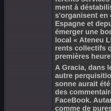
ment à dés­ta­bi­l
s'orga­ni­sent e
Espagne et depui
émerger une bonn
local « Ateneu Ll
rents col­lec­tifs
pre­miè­res heur
A Gracia, dans l
autre per­qui­si­t
sonne aurait été 
des com­men­tai­r
FaceBook. Autan
comme de pures 